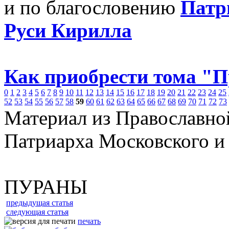
и по благословению
Патр
Руси Кирилла
Как приобрести тома "
0
1
2
3
4
5
6
7
8
9
10
11
12
13
14
15
16
17
18
19
20
21
22
23
24
25
52
53
54
55
56
57
58
59
60
61
62
63
64
65
66
67
68
69
70
71
72
73
Материал из Православно
Патриарха Московского и
ПУРАНЫ
предыдущая статья
следующая статья
печать