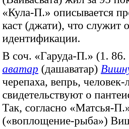
«Кула-П.» описывается пр
каст (джати), что служит 
идентификации.
В соч. «Гаруда-П.» (1. 86
аватар
(дашаватар)
Вишн
черепаха, вепрь, человек-
свидетельствуют о пантеи
Так, согласно «Матсья-П.
(«воплощение-рыба») Виш