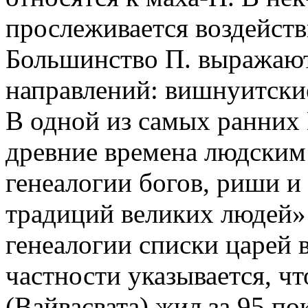
прослеживается воздейст
Большинство П. выражают
направлений: вишнуитские
В одной из самых ранних 
древние времена людским
генеалогии богов, риши и 
традиций великих людей» 
генеалогии списки царей во
частности указывается, ч
(Вайвасвата) жил за 95 п