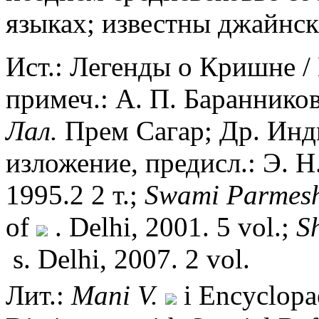
языках; известны джайнск
Ист.: Легенды о Кришне / П
примеч.: А. П. Баранников.
Лал.
Прем Сагар; Др. Инди
изложение, предисл.: Э. Н
1995.2 2 т.;
Swami Parmes
of
. Delhi, 2001. 5 vol.;
S
s. Delhi, 2007. 2 vol.
Лит.:
Mani V.
i Encyclopa