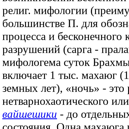
религ. мифологии (преиму
большинстве П. для обоз
процесса и бесконечного 
разрушений (сарга - прал
мифологема суток Брахмы, 
включает 1 тыс. махаюг (
земных лет), «ночь» - это
нетварнохаотического ил
вайшешики
- до отдельных
состояния. Одна махаюга 