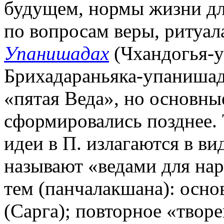
будущем, нормы жизни д
по вопросам веры, ритуал
Упанишадах
(Чхандогья-у
Брихадараньяка-упанишада. 
«пятая Веда», но основны
сформировались позднее. 
идеи в П. излагаются в ви
называют «ведами для нар
тем (панчалакшана): осно
(Сарга); повторное «твор