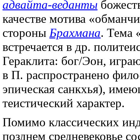
адвайта-веданты
божеств
качестве мотива «обманчи
стороны
Брахмана
. Тема
встречается в др. политеи
Гераклита: бог/Эон, играю
в П. распространено филос
эпическая санкхья), име
теистический характер.
Помимо классических инду
позднем средневековье сос