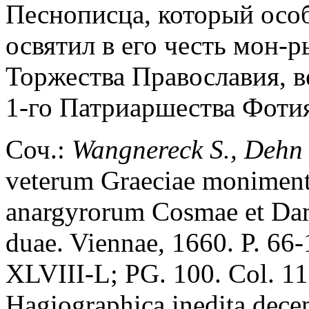
Песнописца, который особ
освятил в его честь мон-р
Торжества Православия, в
1-го Патриаршества Фотия
Соч.:
Wangnereck S., Dehn 
veterum Graeciae moniment
anargyrorum Cosmae et Dam
duae. Viennae, 1660. P. 66-
XLVIII-L; PG. 100. Col. 1
Hagiographica inedita dece