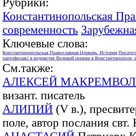
Рубрики:
Константинопольская Пра
современность
Зарубежна
Ключевые слова:
Константинопольская Православная Церковь. История
Писател
хартофилакс в ведомстве Великой церкви в Константинополе, 
См.также:
АЛЕКСЕЙ МАКРЕМВОЛ
визант. писатель
АЛИПИЙ
(V в.), пресвит
поле, автор послания свт