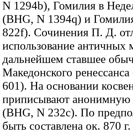
N 1294b), Гомилия в Нед
(BHG, N 1394q) и Гомили
822f). Сочинения П. Д. от
использование античных 
дальнейшем ставшее обычн
Македонского ренессанса 
601). На основании косве
приписывают анонимную 
(BHG, N 232c). По предпо
быть составлена ок. 870 