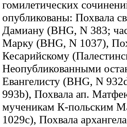
гомилетических сочинений
опубликованы: Похвала св
Дамиану (BHG, N 383; час
Марку (BHG, N 1037), По
Кесарийскому (Палестинс
Неопубликованными остаю
Евангелисту (BHG, N 932d
993b), Похвала ап. Матфе
мученикам К-польским М
1029c), Похвала арханге