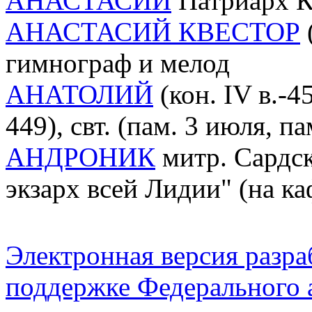
АНАСТАСИЙ
Патриарх К
АНАСТАСИЙ КВЕСТОР
(
гимнограф и мелод
АНАТОЛИЙ
(кон. IV в.-4
449), свт. (пам. 3 июля, па
АНДРОНИК
митр. Сардск
экзарх всей Лидии" (на ка
Электронная версия разр
поддержке Федерального а