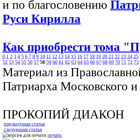
и по благословению
Патр
Руси Кирилла
Как приобрести тома "
0
1
2
3
4
5
6
7
8
9
10
11
12
13
14
15
16
17
18
19
20
21
22
23
24
25
52
53
54
55
56
57
58
59
60
61
62
63
64
65
66
67
68
69
70
71
72
73
Материал из Православно
Патриарха Московского и
ПРОКОПИЙ ДИАКОН
предыдущая статья
следующая статья
печать