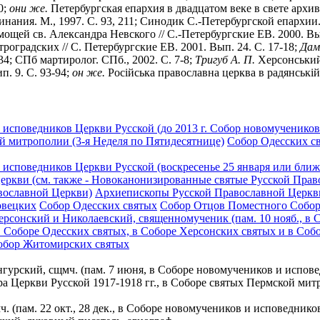
0;
они же.
Петербургская епархия в двадцатом веке в свете архивн
ания. М., 1997. С. 93, 211; Синодик С.-Петербургской епархии. 
щей св. Александра Невского // С.-Петербургские ЕВ. 2000. Вып
роградских // С. Петербургские ЕВ. 2001. Вып. 24. С. 17-18;
Дам
4; СПб мартиролог. СПб., 2002. С. 7-8;
Тригуб А. П.
Херсонський
ип. 9. С. 93-94;
он же.
Росiйська православна церква в радянськiй 
исповедников Церкви Русской (до 2013 г. Собор новомучеников 
й митрополии (3-я Неделя по Пятидесятнице)
Собор Одесских св
исповедников Церкви Русской (воскресенье 25 января или ближ
ркви (см. также - Новоканонизированные святые Русской Прав
вославной Церкви)
Архиепископы Русской Православной Церкв
овецких
Собор Одесских святых
Собор Отцов Поместного Собора
ерсонский и Николаевский, священномученик (пам. 10 нояб., в
 Соборе Одесских святых, в Соборе Херсонских святых и в Соб
обор Житомирских святых
нгурский, сщмч. (пам. 7 июня, в Соборе новомучеников и испов
 Церкви Русской 1917-1918 гг., в Соборе святых Пермской митр
 (пам. 22 окт., 28 дек., в Соборе новомучеников и исповеднико