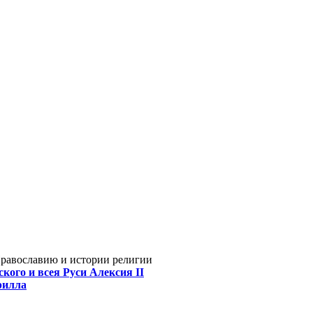
Православию и истории религии
кого и всея Руси Алексия II
рилла