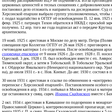
поэтому распоряжению ВЦУ не подчиняется. Из-за противодей
церковных ценностей и тесных сношениях с добровольческим ком
постановил дело отложить и направить на доследование. Суд со
Херсонской епархии выбрало группу уполномоченных, чтобы хл
г. подал ходатайство в ОГПУ об освобождении П. 12 янв. 1925 
февр. 1925 г. патриарх Тихон обратился в НКВД с просьбой за
получено. 12 апр. того же года подписал акт о передаче Крути
архиепископа.
19 нояб. 1925 г. арестован в Москве по делу митр. Петра (П
совещания при Коллегии ОГПУ от 26 мая 1926 г. приговорен к
счетоводом каптерки 1-го отделения. После освобождения арх
соловецких епископов
от 9 июня 1926 г. До сент. 1928 г. П. но
Одесской. 3 дек. 1928 г. П. был освобожден вместе с еп. Амвр
Тюменский округ, а затем в Тобольский. В Тобольске Уральской
в г. Обдорске Ямальского (Ненецкого) национального окр. Ура
на), до июля 1931 г.- в с. Нов. Киеват. До авг. 1930 г. состо
30 июля 1931 г. арестован в ссылке по обвинению в «контррев
переписке с Херсонской епархией». Постановлением особого со
освобождения в апр. 1934 г. побывал в Москве и уехал к матери
где остановился у свящ. сщмч.
Иоанна Скадовского
вместе с Ба
2 окт. 1934 г. арестован в Камышине по подозрению в монарх
Православной Церкви»), контрреволюционной пропаганде, нел
марта 1935 г. П. и свящ. Иоанн Скадовский приговорены к 5 г