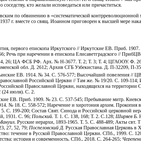
 соседству, кто желали исповедаться или причаститься.
кадовским по обвинению в «систематической контрреволюционно
37 г. вместе со свящ. Иоанном приговорен к высшей мере наказ
ия, первого епископа Иркутского // Иркутские ЕВ. Приб. 1907. №
56; Речь при наречении в епископа Елисаветградского // ПрибЦВе
. 4, 26; ЦА ФСБ РФ. Арх. № Н-3677. Т. 2; Т. 3; Т. 4; ЦГАООУ. Ф. 26
енской обл. Д. 2612; Архив СГБ Узбекистана. Д. П-32209, П-35
ынские ЕВ. 1914. № 34. С. 576-577; Высочайший повеления // ЦВе
равославной Российской Церкви // Там же. № 19/20. С. 109-114;
 Российской Православной Церкви, находящихся на территории СС
(24 июля). С. 2.
ские ЕВ. Приб. 1909. № 23. С. 537-545; Пребывание митр. Киевс
14. № 18. С. 558-572; Наречение и хиротония архим. Прокопия во
5. С. 199-200; Состав Свят. Синода и Российской церковной иерар
, 1931. С. 96;
Польский.
Т. 1. С. 138, 168; Т. 2. С.128;
Ширяев Б.
Н
Мануил.
Русские иерархи, 1893-1965. Т. 5. С. 488-489; Акты свт. Ти
3, 27, 52, 79;
Поспеловский Д.
Русская Православная Церковь в ХХ
во: течение в Русской Православной Церкви. СПб., 1999. С. 12
ства: история и современность. СПб., 2018. С. 264-265;
Черепен