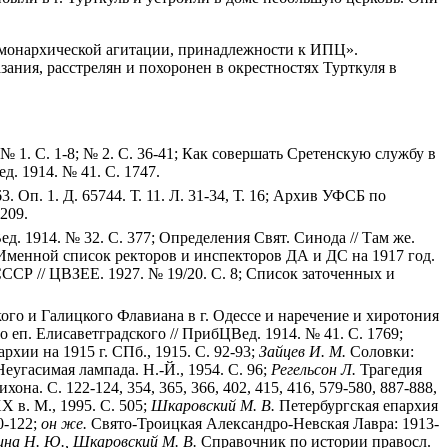
й монархической агитации, принадлежности к ИПЦ».
ания, расстрелян и похоронен в окрестностях Турткуля в
 1. С. 1-8; № 2. С. 36-41; Как совершать Сретенскую службу в
д. 1914. № 41. С. 1747.
3. Оп. 1. Д. 65744. Т. 11. Л. 31-34, Т. 16; Архив УФСБ по
209.
д. 1914. № 32. С. 377; Определения Свят. Синода // Там же.
 Именной список ректоров и инспекторов ДА и ДС на 1917 год.
СР // ЦВЗЕЕ. 1927. № 19/20. С. 8; Список заточенных и
кого и Галицкого Флавиана в г. Одессе и наречение и хиротония
 еп. Елисаветградского // ПрибЦВед. 1914. № 41. С. 1769;
хии на 1915 г. СПб., 1915. С. 92-93;
Зайцев И. М.
Соловки:
еугасимая лампада. Н.-Й., 1954. С. 96;
Регельсон Л.
Трагедия
хона. С. 122-124, 354, 365, 366, 402, 415, 416, 579-580, 887-888,
 в. М., 1995. С. 505;
Шкаровский М. В.
Петербургская епархия
0-122;
он же.
Свято-Троицкая Александро-Невская Лавра: 1913-
ина Н. Ю., Шкаровский М. В.
Справочник по истории правосл.