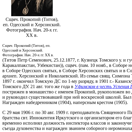
Сщмч. Прокопий (Титов),
еп. Одесский и Херсонский.
Фотография. Нач. 20-х гг.
ХХ в.
Сщмч. Прокопий (Титов), еп.
Одесский и Херсонский.
Фотография. Нач. 20-х гг. ХХ в.
(Титов Петр Семенович, 25.12.1877, г. Кузнецк Томского у. и 
Каракалпакстан, Узбекистан)), сщмч. (пам. 10 нояб., в Собо
в Соборе Одесских святых, в Соборе Херсонских святых и в С
архиеп. Херсонский и Николаевский. Из семьи свящ. Симеона Ти
1897 г. окончил Томскую ДС по 1-му разряду, в 1901 г.- Казан
Томского ДУ. 21 авг. того же года в
Уфимском в честь Успения
пострижен в монашество с именем Прокопий, рукоположен во ди
и руководил существовавшей при ней воскресной школой. Был
Награжден набедренником (1904), наперсным крестом (1905).
С 29 мая 1906 г. по 30 авг. 1909 г. преподаватель Священног
братства свт. Иннокентия Иркутского и организатором его бла
временно исполнял должность инспектора классов и законоучи
съезда духовенства и награжден званием соборного иеромонаха