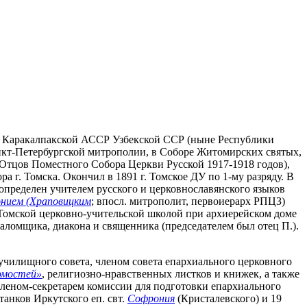
куль Каракалпакской АССР Узбекской ССР (ныне Республики
анкт-Петербургской митрополии, в Соборе Житомирских святых,
 Отцов Поместного Собора Церкви Русской 1917-1918 годов),
 г. Томска. Окончил в 1891 г. Томское ДУ по 1-му разряду. В
а определен учителем русского и церковнославянского языков
нием (Храповицким
; впосл. митрополит, первоиерарх РПЦЗ)
м Томской церковно-учительской школой при архиерейском доме
ломщика, диакона и священника (председателем был отец П.).
о училищного совета, членом совета епархиального церковного
омостей»
, религиозно-нравственных листков и книжек, а также
членом-секретарем комиссии для подготовки епархиального
танков Иркутского еп. свт.
Софрония
(Кристалевского) и 19