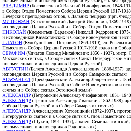
новомучеников и исповедников Церкви Русской), еп. Белгород
ВЛАДИМИР
(Богоявленский Василий Никифорович, 1848-1918)
в Соборе Отцов Поместного Собора Церкви Русской 1917-1918 
Печерских преподобных отцов, в Дальних пещерах (прп. Феод
МИТРОФАН
(Краснопольский Дмитрий Иванович; 1869-1919), 
исповедников Церкви Русской и в Соборе Отцов Поместного С
НИКОЛАЙ
(Клементьев (Бардаков) Николай Федорович; 1875-1
и исповедников Казахстанских и Соборе новомучеников и исп
ПЛАТОН
(Кульбуш Павел Петрович; 1869-1919), еп. Ревельски
Поместного Собора Церкви Русской 1017-1918 годов и в Собо
СЕРАФИМ
(Чичагов Леонид Михайлович; 1856 - 1937), митр. Л
Московских святых, в Соборе святых Санкт-Петербургской мит
новомучеников и исповедников Церкви Русской)
АВГУСТИН
(Беляев Александр Александрович; 1886-1937), ар
исповедников Церкви Русской и в Соборе Самарских святых)
АГАФАНГЕЛ
(Преображенский Александр Лаврентьевич; 1854-1
исповедников Церкви Русской, в Соборе Новомучеников и испо
святых и в Соборе святых Эстонской земли)
АЛЕКСАНДР
(Петровский Александр Феофанович; 1851- 1940)
АЛЕКСАНДР
(Трапицын Александр Иванович; 1862-1938), арх
Собора Церкви Русской и в Соборе Самарских святых)
АЛЕКСАНДР
Александрович Хотовицкий (1872–1937), протопр.
Петербургских святых и в Соборе святых Отцов Поместного Со
АЛЕКСАНДР
(Щукин; 1891–1937), архиеп. Семипалатинский, 
новомучеников и исповедников Радонежских)