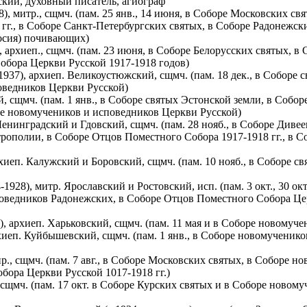
ский, духовный писатель, агиограф
, митр., сщмч. (пам. 25 янв., 14 июня, в Соборе Московских св
гг., в Соборе Санкт-Петербургских святых, в Соборе Радонежск
осия) почивающих)
архиеп., сщмч. (пам. 23 июня, в Соборе Белорусских святых, в
обора Церкви Русской 1917-1918 годов)
937), архиеп. Великоустюжский, сщмч. (пам. 18 дек., в Соборе
оведников Церкви Русской)
й, сщмч. (пам. 1 янв., в Соборе святых Эстонской земли, в Собо
ре новомучеников и исповедников Церкви Русской)
енинградский и Гдовский, сщмч. (пам. 28 нояб., в Соборе Диве
рополии, в Соборе Отцов Поместного Собора 1917-1918 гг., в С
хиеп. Калужский и Боровский, сщмч. (пам. 10 нояб., в Соборе 
928), митр. Ярославский и Ростовский, исп. (пам. 3 окт., 30 ок
ведников Радонежских, в Соборе Отцов Поместного Собора Церк
, архиеп. Харьковский, сщмч. (пам. 11 мая и в Соборе новомуч
иеп. Куйбышевский, сщмч. (пам. 1 янв., в Соборе новомученик
, сщмч. (пам. 7 авг., в Соборе Московских святых, в Соборе н
бора Церкви Русской 1017-1918 гг.)
сщмч. (пам. 17 окт. в Соборе Курских святых и в Соборе новом