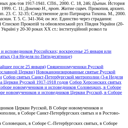
ых док-тов 1917-1941. СПб., 2000. С. 18, 246;
Цыпин.
История
1999. С. 11;
Доненко Н., прот.
Житие сщмч. Прокопия, архиеп.
. 23. С. 32-35; Следственное дело Патриарха Тихона. М., 2000.
аскин.
Т. 5. С. 341-364;
он же.
Единство через страдания:
 Єпископ Прокопiй та обновленський рух Пiвдня Украïни (20-
Украïнi у 20-30 роках ХХ ст.: iнституцiйний розкол та
и исповедников Российских; воскресенье 25 января или
ятых (3-я Неделя по Пятидесятнице)
айшее после 25 января)
Священномученики Русской
ославной Церкви)
Новоканонизированные святые Русской
и
Собор святых Санкт-Петербургской митрополии (3-я Неделя
 Церкви Русской 1917-1918 годов
Собор Херсонских святых
 Соборе новомучеников и исповедников Соловецких, в Соборе
оре новомучеников и исповедников Церкви Русской, в Соборе
едников Церкви Русской, В Соборе новомучеников и
ополии, в Соборе Санкт-Петербургских святых и в Ростово-
в Соловецких, в Соборе С.-Петербургских святых, в Соборе