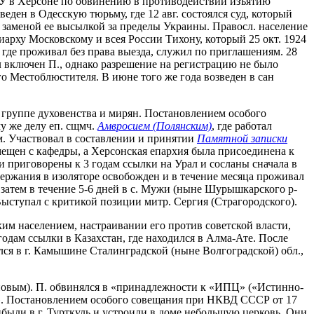
ПУ в Херсоне по обвинению в противодействии изъятию
еден в Одесскую тюрьму, где 12 авг. состоялся суд, который
 с заменой ее высылкой за пределы Украины. Правосл. население
рху Московскому и всея России Тихону, который 25 окт. 1924
 где проживал без права выезда, служил по приглашениям. 28
ыл включен П., однако разрешение на регистрацию не было
 Местоблюстителя. В июне того же года возведен в сан
 группе духовенства и мирян. Постановлением особого
у же делу еп. сщмч.
Амвросием (Полянским)
, где работал
. Участвовал в составлении и принятии
Памятной записки
смещен с кафедры, а Херсонская епархия была присоединена к
и приговорены к 3 годам ссылки на Урал и сосланы сначала в
одержания в изоляторе освобожден и в течение месяца проживал
 затем в течение 5-6 дней в с. Мужи (ныне Шурышкарского р-
. Выступал с критикой позиции митр. Сергия (Страгородского).
ким населением, настраивании его против советской власти,
одам ссылки в Казахстан, где находился в Алма-Ате. После
лился в г. Камышине Сталинградской (ныне Волгоградской) обл.,
Поповым). П. обвинялся в «принадлежности к «ИПЦ» («Истинно-
й». Постановлением особого совещания при НКВД СССР от 17
ибыли в г. Турткуль и устроили в доме небольшую церковь. Они