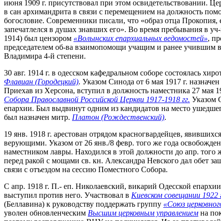
июня 1909 г. присутствовал при этом освидетельствовании. Цер
в сан архимандрита в связи с перемещением на должность пом
богословие. Современники писали, что «образ отца Прокопия,
запечатлелся в душах знавших его». Во время пребывания в уч
1914) был цензором
«Волынских епархиальных ведомостей»
, п
председателем об-ва взаимопомощи учащим и ранее учившим в
Владимира 4-й степени.
30 авг. 1914 г. в одесском кафедральном соборе состоялась х
Флавиан (Городецкий)
. Указом Синода от 6 мая 1917 г. назна
Приехав из Херсона, вступил в должность наместника 27 мая 1
Собора Православной Российской Церкви 1917-1918 гг.
Указом С
епархии. Был выдвинут одним из кандидатов на место ушедшег
был назначен митр.
Платон (Рождественский)
.
19 янв. 1918 г. арестован отрядом красногвардейцев, явивших
верующими. Указом от 26 янв./8 февр. того же года освобожде
наместником лавры. Находился в этой должности до апр. того 
перед ракой с мощами св. кн. Александра Невского дал обет за
связи с отъездом на сессию Поместного Собора.
С апр. 1918 г. П.- еп. Николаевский, викарий Одесской епархи
выступил против него. Участвовал в
Киевском совещании 1922 
(Беллавина) к руководству поддержать группу
«Союз церковног
уволен обновленческим
Высшим церковным управлением
на пок