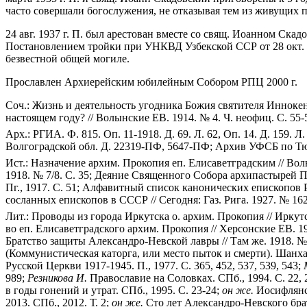
часто совершали богослужения, не отказывая тем из живущих по
24 авг. 1937 г. П. был арестован вместе со свящ. Иоанном С
Постановлением тройки при УНКВД Узбекской ССР от 28 окт. 19
безвестной общей могиле.
Прославлен Архиерейским юбилейным Собором РПЦ 2000 г.
Соч.: Жизнь и деятельность угодника Божия святителя Иннокент
настоящем году? // Волынские ЕВ. 1914. № 4. Ч. неофиц. С. 55-
Арх.: РГИА. Ф. 815. Оп. 11-1918. Д. 69. Л. 62, Оп. 14. Д. 159. Л
Волгоградской обл. Д. 22319-ПФ, 5647-ПФ; Архив УФСБ по Тюм
Ист.: Назначение архим. Прокопия еп. Елисаветградским // Вол
1918. № 7/8. С. 35; Деяние Священного Собора архипастырей П
Пг., 1917. С. 51; Алфавитный список канонических епископов
сосланных епископов в СССР // Сегодня: Газ. Рига. 1927. № 162 
Лит.: Проводы из города Иркутска о. архим. Прокопия // Иркут
во еп. Елисаветградского архим. Прокопия // Херсонские ЕВ. 19
Братство защиты Александро-Невской лавры // Там же. 1918. № 
(Коммунистическая каторга, или место пыток и смерти). Шанхай
Русской Церкви 1917-1945. П., 1977. С. 365, 452, 537, 539, 543;
989;
Резникова И.
Православие на Соловках. СПб., 1994. С. 22, 2
в годы гонений и утрат. СПб., 1995. С. 23-24;
он же.
Иосифлянст
2013. СПб., 2012. Т. 2;
он же.
Сто лет Александро-Невского брат