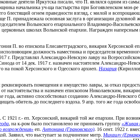
ковные деятели Иркутска писали, что П. являлся одним из самых
ощника начальника уч-ща пастырства при Богоявленском мон-ре 
 его блестящий огнем праведности взгляд, с милой и всепрощающ
-ще П. принадлежала основная заслуга в организации духовной 
редседателем Волынского епархиального Владимиро-Васильевског
 церковных школах Волынской епархии. Награжден наперсным кр
иротония П. во епископа Елисаветградского, викария Херсонской
чен исполняющим должность наместника и председателя временно
917 г. Представлял Александро-Невскую лавру на Всероссийском
инода от 14 дек. 1917 г. назначен настоятелем Александро-Нев
о на покой Херсонского и Одесского архиеп.
Назария
(Кириллов
ся реквизировать помещения и имущество лавры, за отказ предос
н от настоятельства и назначен епископом Николаевским, викари
же года, активно способствовал созданию Александро-Невского б
щищать обитель до последнего вздоха. 9 апр. того же года осво
и. С 1921 г.- еп. Херсонский, викарий той же епархии. При воз
года
, на к-ром было постановлено не принимать группу
«Живая 
о возрождения»
еп.
Антонина (Грановского)
. 16 сент. 1922 г. в
ой. Заявил, что выступает за подчинение митр.
Михаилу (Ермако