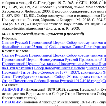
соборов и мон-рей С.-Петербурга 1917-1945 гг. СПб., 1996. С. 1
РЦ. С. 49, 54, 119, 251;
Феодосий (Алмазов), архим.
Мои воспомин
Херсонского. Люберцы, 2000; К истории освидетельствования мо
С. 387, 396, 415, 931; Собор новомучеников и исповедников Пет
Новомученики России, Украины и Беларуси. М., 2018. С. 304-33
30-i рр. ХХ ст.) // Пiвденний архiв: зб. наук. праць. Iст. науки. В
мiжконфесiйнi вiдносини / Дис. д. и. н. К., 2009.
М. В. Шкаровский,архим. Дамаскин (Орловский)
Рубрики:
Святые Русской Православной Церкви
Собор новомучеников и 
ближайшее после 25 января)
Собор святых Санкт-Петербургско
Ключевые слова:
Святые Русской Православной Церкви
Собор новомучеников и 
Православной Церкви
Новомученики Русской Православной Це
Православной Церкви (см. также - Новомученики Русской Пра
по Пятидесятнице)
Собор новомучеников и исповедников Сол
Прокопий (Титов Петр Семенович,1877 - 1937), архиепископ Х
Санкт-Петербургских святых, в Соборе Житомирских святых, в
Отцов Поместного Собора Церкви Русской 1917-1918 годов)
С
См.также:
АНДРОНИК
(Никольский; 1870-1918), архиеп. Пермский и Ку
исповедников Радонежских, в Соборе Отцов Поместного Собора
Ярославских святых)
НИКОДИМ
(Кононов Александр Михайлович; 1871-1919), сщмч.