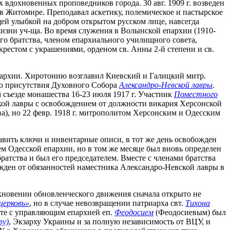
 вдохновенных проповедников города. 30 авг. 1909 г. возведен
в Житомире. Преподавал аскетику, полемическое и пастырское
ей улыбкой на добром открытом русском лице, навсегда
жизни уч-ща. Во время служения в Волынской епархии (1910-
о братства, членом епархиального училищного совета,
естом с украшениями, орденом св. Анны 2-й степени и св.
 епархии. Хиротонию возглавил Киевский и Галицкий митр.
го присутствия Духовного Собора
Александро-Невской лавры
.
 съезде монашества 16-23 июля 1917 г. Участник
Поместного
ской лавры с освобождением от должности викария Херсонской
а), но 22 февр. 1918 г. митрополитом Херсонским и Одесским
тавить ключи и инвентарные описи, в тот же день освобожден
ем Одесской епархии, но в том же месяце был вновь определен
ратства и был его председателем. Вместе с членами братства
божден от обязанностей наместника Александро-Невской лавры в
никновении обновленческого движения сначала открыто не
церковь»
, но в случае невозвращении патриарха свт.
Тихона
месте с управляющим епархией еп.
Феодосием
(Феодосиевым) был
ву)
, Экзарху Украины и за полную независимость от ВЦУ, и