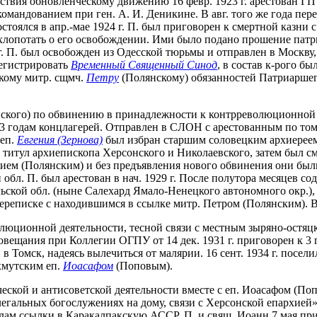
ствия обновленческому движению 16 февр. 1923 г. арестован Г
андованием при ген. А. И. Деникине. В авг. того же года перев
стоялся в апр.-мае 1924 г. П. был приговорен к смертной казни
опотать о его освобождении. Ими было подано прошение патриа
г. П. был освобожден из Одесской тюрьмы и отправлен в Москву,
регистрировать
Временный Священный Синод
, в состав к-рого б
цкому митр. сщмч.
Петру
(Полянскому) обязанностей Патриаршего
олянского) по обвинению в принадлежности к контрреволюционной
 3 годам концлагерей. Отправлен в СЛОН с арестованным по том
иеп.
Евгения (Зернова)
был избран старшим соловецким архиереем
сил титул архиепископа Херсонского и Николаевского, затем был 
осием (Полянским) и без предъявления нового обвинения они был
 обл. П. был арестован в нач. 1929 г. После полутора месяцев с
льской обл. (ныне Салехард Ямало-Ненецкого автономного окр.),
ял в переписке с находившимся в ссылке митр. Петром (Полянским)
олюционной деятельности, тесной связи с местным зыряно-остяц
вещания при Коллегии ОГПУ от 14 дек. 1931 г. приговорен к 3 г
 в Томск, надеясь вылечиться от малярии. 16 сент. 1934 г. посе
хмутским еп.
Иоасафом
(Поповым).
ической и антисоветской деятельности вместе с еп. Иоасафом (
егальных богослужениях на дому, связи с Херсонской епархие
одам ссылки в Каракалпакскую АССР. П. и свящ. Иоанн 7 мая пр