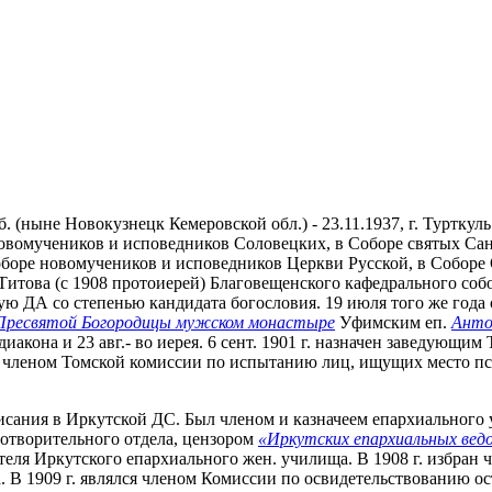
губ. (ныне Новокузнецк Кемеровской обл.) - 23.11.1937, г. Турт
ре новомучеников и исповедников Соловецких, в Соборе святых С
оборе новомучеников и исповедников Церкви Русской, в Соборе
това (с 1908 протоиерей) Благовещенского кафедрального собора
скую ДА со степенью кандидата богословия. 19 июля того же год
 Пресвятой Богородицы мужском монастыре
Уфимским еп.
Анто
акона и 23 авг.- во иерея. 6 сент. 1901 г. назначен заведующи
 членом Томской комиссии по испытанию лиц, ищущих место пса
о Писания в Иркутской ДС. Был членом и казначеем епархиальног
готворительного отдела, цензором
«Иркутских епархиальных вед
теля Иркутского епархиального жен. училища. В 1908 г. избран 
. В 1909 г. являлся членом Комиссии по освидетельствованию ос