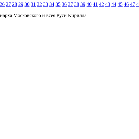
26
27
28
29
30
31
32
33
34
35
36
37
38
39
40
41
42
43
44
45
46
47
4
иарха Московского и всея Руси Кирилла