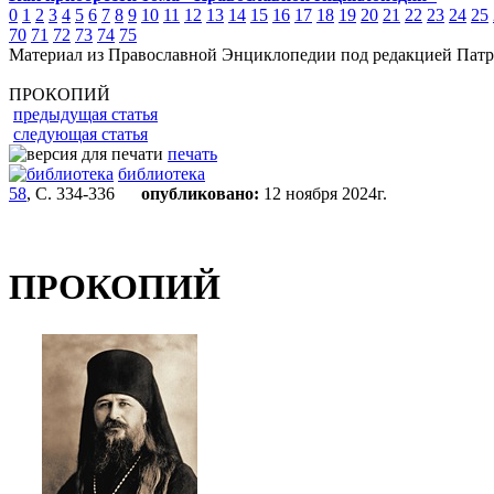
0
1
2
3
4
5
6
7
8
9
10
11
12
13
14
15
16
17
18
19
20
21
22
23
24
25
70
71
72
73
74
75
Материал из Православной Энциклопедии под редакцией Патр
ПРОКОПИЙ
предыдущая статья
следующая статья
печать
библиотека
58
, С. 334-336
опубликовано:
12 ноября 2024г.
ПРОКОПИЙ