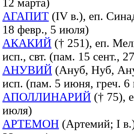
12 марта)
АГАПИТ
(IV в.), еп. Син
18 февр., 5 июля)
АКАКИЙ
(† 251), еп. Ме
исп., свт. (пам. 15 сент., 2
АНУВИЙ
(Ануб, Нуб, Ану
исп. (пам. 5 июня, греч. 
АПОЛЛИНАРИЙ
(† 75), 
июля)
АРТЕМОН
(Артемий; I в.)