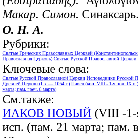
(Εὐστρατιάδης).
῾Αγιολόγιο
Макар. Симон.
Синаксарь. 
О. Н. А.
Рубрики:
Святые Греческих Православных Церквей (Константинопольска
Православная Церковь)
Святые Русской Православной Церкви
Ключевые слова:
Святые Русской Православной Церкви
Исповедники Русской 
Древней Церкви (I в. — 1054 г.)
Павел (кон. VIII - 1-я пол. IX
марта; пам. греч. 8 марта)
См.также:
ИАКОВ НОВЫЙ
(VIII -1-
исп. (пам. 21 марта; пам. в