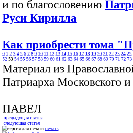
и по благословению
Патр
Руси Кирилла
Как приобрести тома "
0
1
2
3
4
5
6
7
8
9
10
11
12
13
14
15
16
17
18
19
20
21
22
23
24
25
52
53
54
55
56
57
58
59
60
61
62
63
64
65
66
67
68
69
70
71
72
73
Материал из Православно
Патриарха Московского и
ПАВЕЛ
предыдущая статья
следующая статья
печать