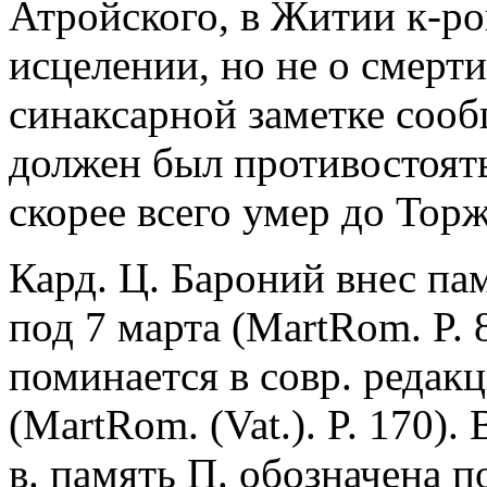
Атройского, в Житии к-ро
исцелении, но не о смерти
синаксарной заметке сооб
должен был противостоять
скорее всего умер до Торж
Кард. Ц. Бароний внес па
под 7 марта (MartRom. P. 
поминается в совр. редак
(MartRom. (Vat.). P. 170).
в. память П. обозначена по