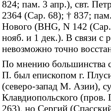
824; пам. 3 апр.), свт. Пе
2364 (Cap. 68); † 837; пам
Нового (BHG, N 142 (Cap. 4
нояб. и 1 дек.). В связи 
невозможно точно восста
По мнению большинства с
П. был епископом г. Плус
(северо-запад М. Азии), 
Клавдиопольского (пров. 
263), но Сергий (Спасски