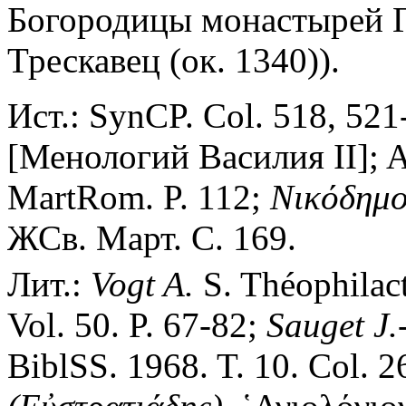
Богородицы монастырей Гр
Трескавец (ок. 1340)).
Ист.: SynCP. Col. 518, 521
[Менологий Василия II]; Ac
MartRom. P. 112;
Νικόδημο
ЖСв. Март. С. 169.
Лит.:
Vogt A.
S. Théophilact
Vol. 50. P. 67-82;
Sauget J.
BiblSS. 1968. T. 10. Col. 