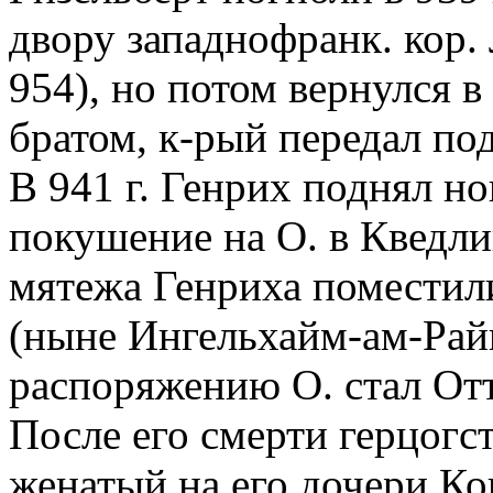
двору западнофранк. кор.
954), но потом вернулся 
братом, к-рый передал по
В 941 г. Генрих поднял н
покушение на О. в Кведли
мятежа Генриха поместили
(ныне Ингельхайм-ам-Рай
распоряжению О. стал Отто
После его смерти герцогс
женатый на его дочери Ко