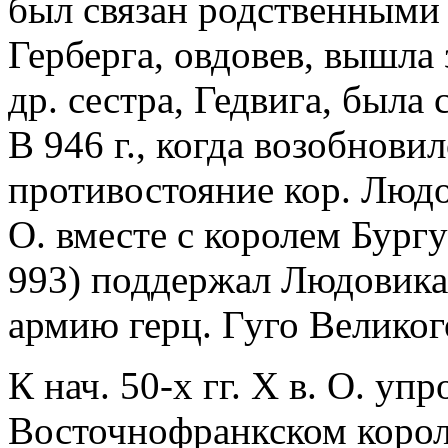
был связан родственными 
Герберга, овдовев, вышла 
др. сестра, Гедвига, была
В 946 г., когда возобнов
противостояние кор. Людо
О. вместе с королем Бург
993) поддержал Людовика 
армию герц. Гуго Великог
К нач. 50-х гг. X в. О. уп
Восточнофранкском королев