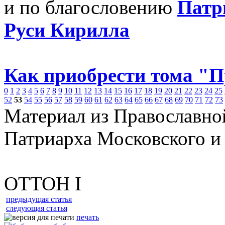
и по благословению
Патр
Руси Кирилла
Как приобрести тома "
0
1
2
3
4
5
6
7
8
9
10
11
12
13
14
15
16
17
18
19
20
21
22
23
24
25
52
53
54
55
56
57
58
59
60
61
62
63
64
65
66
67
68
69
70
71
72
73
Материал из Православно
Патриарха Московского и
ОТТОН I
предыдущая статья
следующая статья
печать