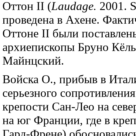
Оттон II (
Laudage.
2001. S
проведена в Ахене. Факт
Оттоне II были поставлены
архиепископы Бруно Кёль
Майнцский.
Войска О., прибыв в Итал
серьезного сопротивления:
крепости Сан-Лео на севе
на юг Франции, где в кре
Гард-Френе) обосновались 