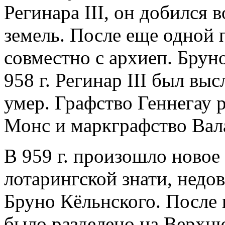
Регинара III, он добился
земель. После еще одной 
совместно с архиеп. Брун
958 г. Регинар III был вы
умер. Графство Геннегау р
Монс и маркграфство Вал
В 959 г. произошло новое
лотарингской знати, недо
Бруно Кёльнского. После 
было разделено на Верх