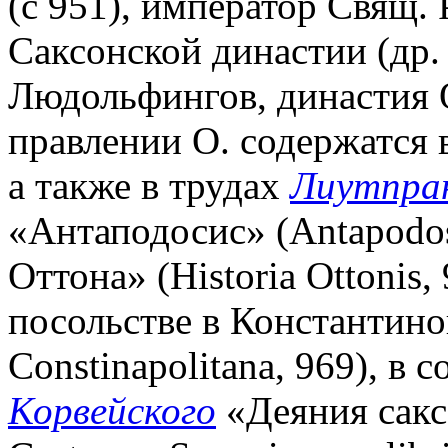
(с 951), император Свящ. 
Саксонской династии (др.
Людольфингов, династия 
правлении О. содержатся 
а также в трудах
Лиутпра
«Антаподосис» (Antapodos
Оттона» (Historia Ottonis,
посольстве в Константиноп
Constinapolitana, 969), в
Корвейского
«Деяния сакс