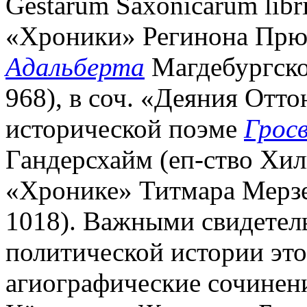
Gestarum Saxonicarum libri
«Хроники» Регинона Прюм
Адальберта
Магдебургског
968), в соч. «Деяния Оттон
исторической поэме
Грос
Гандерсхайм (еп-ство Хил
«Хронике» Титмара Мерзеб
1018). Важными свидетел
политической истории это
агиографические сочинени