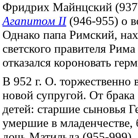
Фридрих Майнцский (937-
Агапитом II
(946-955) о 
Однако папа Римский, на
светского правителя Рима 
отказался короновать герм
В 952 г. О. торжественно 
новой супругой. От брака
детей: старшие сыновья Ге
умершие в младенчестве, 
дочь Матильда (955-999),