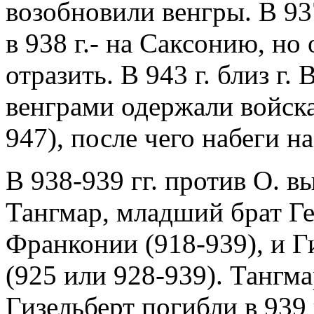
возобновили венгры. В 93
в 938 г.- на Саксонию, но 
отразить. В 943 г. близ г
венграми одержали войска
947), после чего набеги н
В 938-939 гг. против О. в
Тангмар, младший брат Ге
Франконии (918-939), и Г
(925 или 928-939). Тангма
Гизельберт погибли в 939 