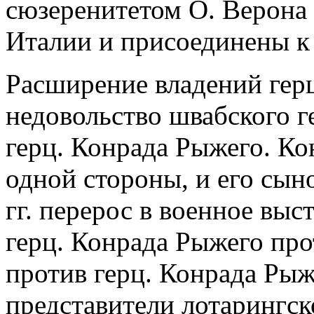
сюзеренитетом О. Верона
Италии и присоединены к
Расширение владений герц
недовольство швабского г
герц. Конрада Рыжего. Ко
одной стороны, и его сыно
гг. перерос в военное вы
герц. Конрада Рыжего пр
против герц. Конрада Ры
представители лотарингск