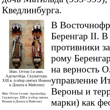
Кведлинбурга.
В Восточнофр
Беренгар II. В
противники за
рому Беренга
на верность О
Имп. Оттон I и имп.
Адельгейда. Скульптура.
управление Ит
XIII в. (собор святых Иоанна
и Доната в Майсене)
Вероны и тер
Имп. Оттон I и имп. Адельгейда.
Скульптура. XIII в. (собор святых
марки) как фе
Иоанна и Доната в Майсене)