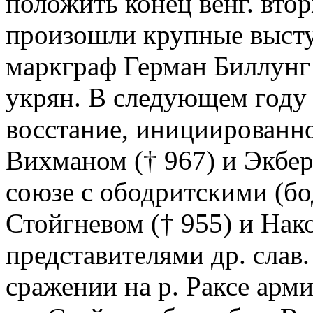
положить конец венг. вт
произошли крупные выступ
маркграф Герман Биллунг 
укрян. В следующем году
восстание, инициированн
Вихманом († 967) и Экбер
союзе с ободритскими (б
Стойгневом († 955) и Нако
представителями др. слав. 
сражении на р. Раксе арм