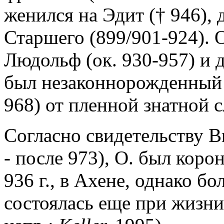
женился на Эдит († 946), 
Старшего (899/901-924). 
Людольф (ок. 930-957) и д
был незаконнорожденный 
968) от пленной знатной с
Согласно свидетельству В
- после 973), О. был коро
936 г., в Ахене, однако б
состоялась еще при жизни о