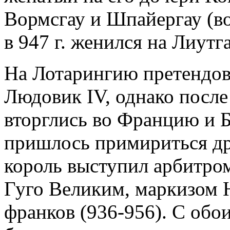
Вормсгау и Шпайергау (во
в 947 г. женился на Лиутг
На Лотарингию претендова
Людовик IV, однако после т
вторглись во Францию и 
пришлось примириться дру
король выступил арбитром
Гуго Великим, маркизом Н
франков (936-956). С обо