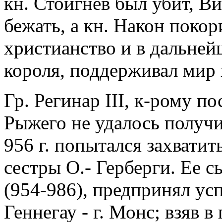
кн. Стойгнев был убит, В
бежать, а кн. Након покор
христианство и в дальне
короля, поддерживал мир н
Гр. Регинар III, к-рому п
Рыжего не удалось получи
956 г. попытался захватит
сестры О.- Герберги. Ее с
(954-986), предпринял ус
Геннегау - г. Монс; взяв в