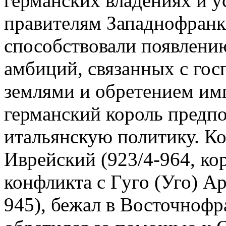
германских владениях и у
правителям Западнофранк
способствовали появлени
амбиций, связанных с гос
землями и обретением имп
германский король предпо
итальянскую политику. Ко
Иврейский (923/4-964, кор
конфликта с Гуго (Уго) А
945), бежал в Восточнофр