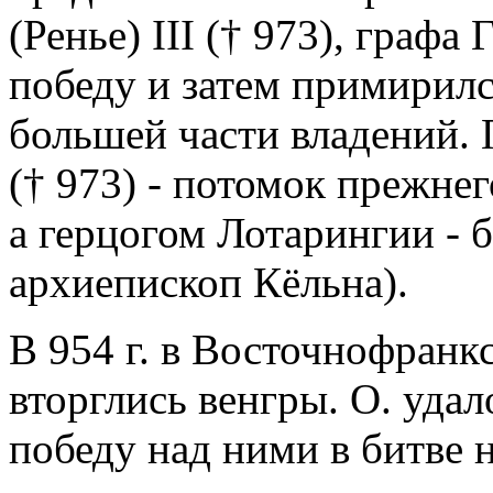
(Ренье) III († 973), графа
победу и затем примирилс
большей части владений.
(† 973) - потомок прежнег
а герцогом Лотарингии - б
архиепископ Кёльна).
В 954 г. в Восточнофранк
вторглись венгры. О. уд
победу над ними в битве на