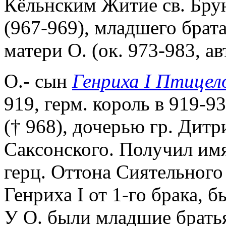
Кёльнским Житие св. Бру
(967-969), младшего брат
матери О. (ок. 973-983, ав
О.- сын
Генриха I Птицел
919, герм. король в 919-9
(† 968), дочерью гр. Дитр
Саксонского. Получил имя 
герц. Оттона Сиятельного 
Генриха I от 1-го брака, 
У О. были младшие братья