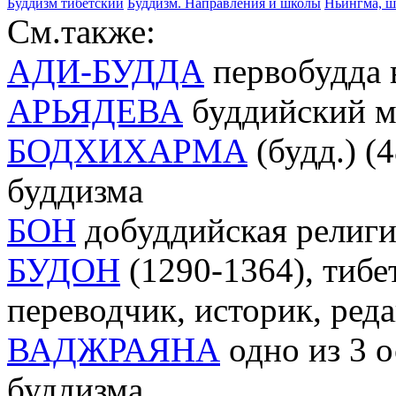
Буддизм тибетский
Буддизм. Направления и школы
Ньингма, ш
См.также:
АДИ-БУДДА
первобудда 
АРЬЯДЕВА
буддийский мы
БОДХИХАРМА
(будд.) (
буддизма
БОН
добуддийская религи
БУДОН
(1290-1364), тибе
переводчик, историк, ред
ВАДЖРАЯНА
одно из 3 
буддизма