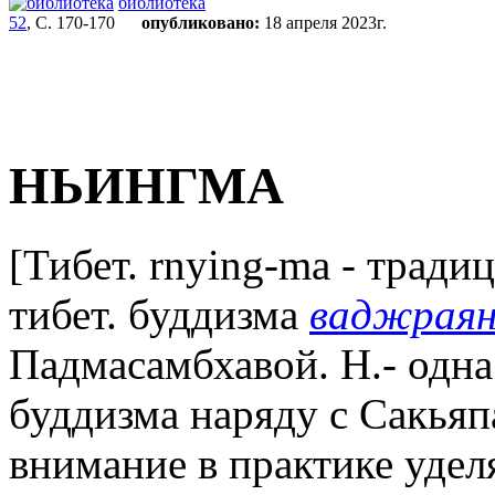
библиотека
52
, С. 170-170
опубликовано:
18 апреля 2023г.
НЬИНГМА
[Тибет. rnying-ma - тради
тибет. буддизма
ваджрая
Падмасамбхавой. Н.- одна
буддизма наряду с Сакьяп
внимание в практике удел