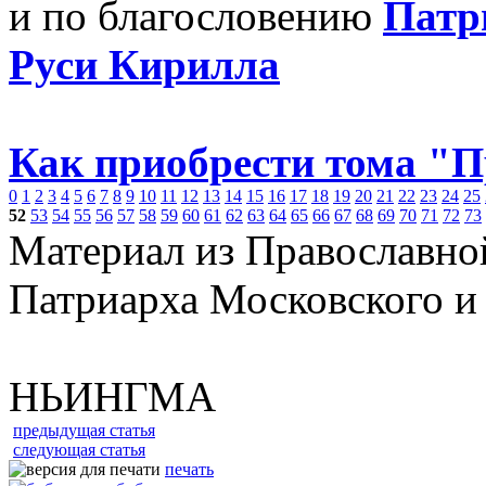
и по благословению
Патр
Руси Кирилла
Как приобрести тома "
0
1
2
3
4
5
6
7
8
9
10
11
12
13
14
15
16
17
18
19
20
21
22
23
24
25
52
53
54
55
56
57
58
59
60
61
62
63
64
65
66
67
68
69
70
71
72
73
Материал из Православно
Патриарха Московского и
НЬИНГМА
предыдущая статья
следующая статья
печать