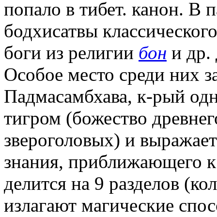
попало в тибет. канон. В 
бодхисатвы классического
боги из религии
бон
и др.
Особое место среди них 
Падмасамбхава, к-рый одн
тигром (божество древнег
звероголовых) и выражае
знания, приближающего к
делится на 9 разделов (ко
излагают магические спо