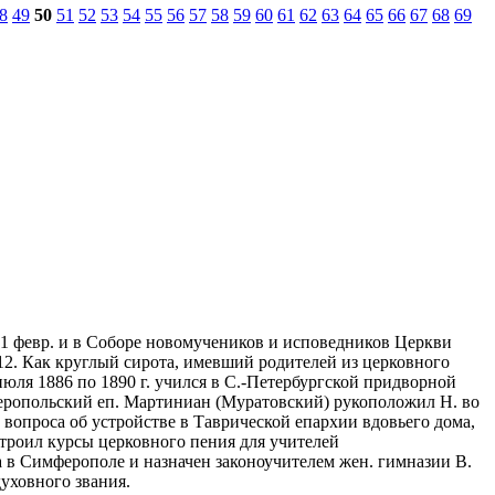
8
49
50
51
52
53
54
55
56
57
58
59
60
61
62
63
64
65
66
67
68
69
. 1 февр. и в Соборе новомучеников и исповедников Церкви
ь 12. Как круглый сирота, имевший родителей из церковного
 июля 1886 по 1890 г. учился в С.-Петербургской придворной
мферопольский еп. Мартиниан (Муратовский) рукоположил Н. во
вопроса об устройстве в Таврической епархии вдовьего дома,
строил курсы церковного пения для учителей
а в Симферополе и назначен законоучителем жен. гимназии В.
духовного звания.