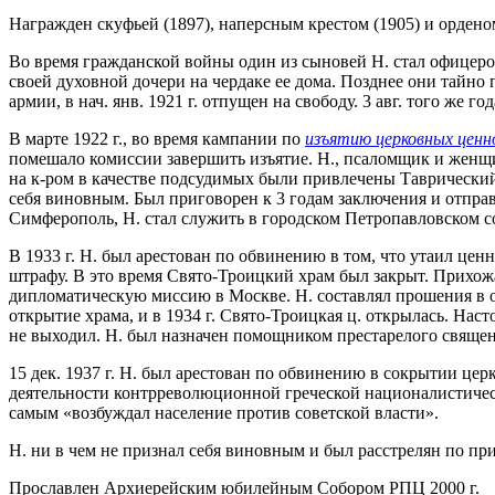
Награжден скуфьей (1897), наперсным крестом (1905) и орденом
Во время гражданской войны один из сыновей Н. стал офицером
своей духовной дочери на чердаке ее дома. Позднее они тайно п
армии, в нач. янв. 1921 г. отпущен на свободу. 3 авг. того же 
В марте 1922 г., во время кампании по
изъятию церковных ценн
помешало комиссии завершить изъятие. Н., псаломщик и женщин
на к-ром в качестве подсудимых были привлечены Таврическ
себя виновным. Был приговорен к 3 годам заключения и отпра
Симферополь, Н. стал служить в городском Петропавловском с
В 1933 г. Н. был арестован по обвинению в том, что утаил це
штрафу. В это время Свято-Троицкий храм был закрыт. Прихожа
дипломатическую миссию в Москве. Н. составлял прошения в оф
открытие храма, и в 1934 г. Свято-Троицкая ц. открылась. Нас
не выходил. Н. был назначен помощником престарелого священн
15 дек. 1937 г. Н. был арестован по обвинению в сокрытии церк
деятельности контрреволюционной греческой националистическо
самым «возбуждал население против советской власти».
Н. ни в чем не признал себя виновным и был расстрелян по п
Прославлен Архиерейским юбилейным Собором РПЦ 2000 г.