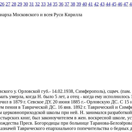
26
27
28
29
30
31
32
33
34
35
36
37
38
39
40
41
42
43
44
45
46
47
4
иарха Московского и всея Руси Кирилла
ского у. Орловской губ.- 14.02.1938, Симферополь), сщмч. (пам
мать умерла, когда Н. было 5 лет, а отец - когда ему исполнилос
нчил в 1879 г. Севское ДУ, 20 июня 1885 г.- Орловскую ДС. С 15
лем пения в Таврической ДС. 16 янв. 1892 г. Таврический и Си
 церковноприходской школы при ней. Н. занимался разработкой 
стырских книг, был законоучителем в жен. воскресной школе, у
 Рождества Пресв. Богородицы при больнице Таранова-Белозёров
 казначей Таврического епархиального попечительства о бедных 