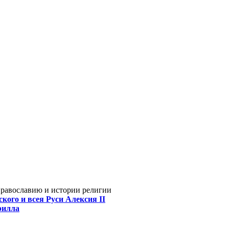
Православию и истории религии
кого и всея Руси Алексия II
рилла