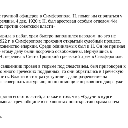
с группой офицеров в Симферополе. Н. помог им спрятаться у
еляны. 4 дек. 1920 г. Н. был арестован особым отделом 4-й
дях против советской власти».
арила в набат, храм быстро наполнился народом, но это не
 1922 г. в Симферополе проходил открытый судебный процесс,
уховенство епархии. Среди обвиняемых был и Н. Он не признал
по этому делу были досрочно освобождены. Вернувшись в
 Н. перешел в Свято-Троицкий греческий храм в Симферополе.
в священник провел в тюрьме под следствием, был приговорен к
ло много греческих подданных, то они обратились в Греческую
ить. Власти в этот раз уступили - дали разрешение на
мог совершать литургию, но по немощи с церковного двора уже
тал его от властей, а также в том, что, «будучи в курсе
могал греч. общине в ее хлопотах по открытию храма и тем
г.