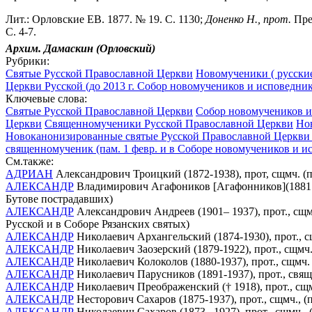
Лит.: Орловские ЕВ. 1877. № 19. С. 1130;
Доненко Н., прот.
Пре
С. 4-7.
Архим. Дамаскин (Орловский)
Рубрики:
Святые Русской Православной Церкви
Новомученики ( русские
Церкви Русской (до 2013 г. Собор новомучеников и исповедник
Ключевые слова:
Святые Русской Православной Церкви
Собор новомучеников и 
Церкви
Священномученики Русской Православной Церкви
Но
Новоканонизированные святые Русской Православной Церкви 
священномученик (пам. 1 февр. и в Соборе новомучеников и и
См.также:
АДРИАН
Александрович Троицкий (1872-1938), прот, сщмч. (п
АЛЕКСАНДР
Владимирович Агафоников [Агафонников](1881 - 1
Бутове пострадавших)
АЛЕКСАНДР
Александрович Андреев (1901– 1937), прот., сщм
Русской и в Соборе Рязанских святых)
АЛЕКСАНДР
Николаевич Архангельский (1874-1930), прот., 
АЛЕКСАНДР
Николаевич Заозерский (1879-1922), прот., сщмч
АЛЕКСАНДР
Николаевич Колоколов (1880-1937), прот., сщмч.
АЛЕКСАНДР
Николаевич Парусников (1891-1937), прот., свящ
АЛЕКСАНДР
Николаевич Преображенский († 1918), прот., сщ
АЛЕКСАНДР
Несторович Сахаров (1875-1937), прот., сщмч., 
АЛЕКСАНДР
Николаевич Сахаров (1873– 1927), прот., сщмч.