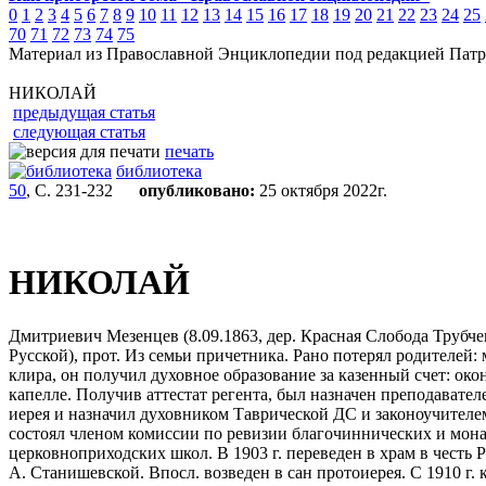
0
1
2
3
4
5
6
7
8
9
10
11
12
13
14
15
16
17
18
19
20
21
22
23
24
25
70
71
72
73
74
75
Материал из Православной Энциклопедии под редакцией Патр
НИКОЛАЙ
предыдущая статья
следующая статья
печать
библиотека
50
, С. 231-232
опубликовано:
25 октября 2022г.
НИКОЛАЙ
Дмитриевич Мезенцев (8.09.1863, дер. Красная Слобода Трубчев
Русской), прот. Из семьи причетника. Рано потерял родителей: 
клира, он получил духовное образование за казенный счет: око
капелле. Получив аттестат регента, был назначен преподавате
иерея и назначил духовником Таврической ДС и законоучителем
состоял членом комиссии по ревизии благочиннических и мона
церковноприходских школ. В 1903 г. переведен в храм в честь
А. Станишевской. Впосл. возведен в сан протоиерея. С 1910 г.