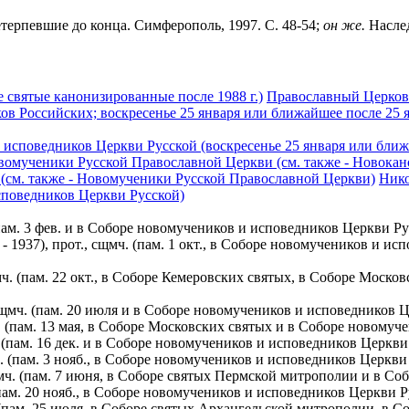
терпевшие до конца. Симферополь, 1997. С. 48-54;
он же.
Наслед
 святые канонизированные после 1988 г.)
Православный Церковн
ов Российских; воскресенье 25 января или ближайшее после 25 
исповедников Церкви Русской (воскресенье 25 января или ближ
вомученики Русской Православной Церкви (см. также - Новока
(см. также - Новомученики Русской Православной Церкви)
Нико
споведников Церкви Русской)
ам. 3 фев. и в Соборе новомучеников и исповедников Церкви Ру
937), прот., сщмч. (пам. 1 окт., в Соборе новомучеников и ис
ч. (пам. 22 окт., в Соборе Кемеровских святых, в Соборе Моск
сщмч. (пам. 20 июля и в Соборе новомучеников и исповедников 
. (пам. 13 мая, в Соборе Московских святых и в Соборе новому
 (пам. 16 дек. и в Соборе новомучеников и исповедников Церкви
. (пам. 3 нояб., в Соборе новомучеников и исповедников Церкв
мч. (пам. 7 июня, в Соборе святых Пермской митрополии и в Со
(пам. 20 нояб., в Соборе новомучеников и исповедников Церкви 
, (пам. 25 июля, в Соборе святых Архангельской митрополии, в 