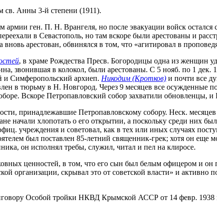
 св. Анны 3-й степени (1911).
 армии ген. П. Н. Врангеля, но после эвакуации войск остался 
ереехали в Севастополь, но там вскоре были арестованы и расстр
года вновь арестован, обвинялся в том, что «агитировал в пропове
остей
, в храме Рождества Пресв. Богородицы одна из женщин уд
а, звонившая в колокол, были арестованы. С 5 нояб. по 1 дек.
ий и Симферопольский архиеп.
Никодим (Кротков)
и почти все д
влен в тюрьму в Н. Новгород. Через 9 месяцев все осужденные 
оборе. Вскоре Петропавловский собор захватили обновленцы, и
нности, принадлежавшие Петропавловскому собору. Неск. месяце
не начали хлопотать о его открытии, а поскольку среди них бы
иц. учреждения и советовал, как в тех или иных случаях поступ
тоятелем был поставлен 85-летний священник-грек; хотя он еще 
ика, он исполнял требы, служил, читал и пел на клиросе.
овных ценностей, в том, что его сын был белым офицером и он пря
й организации, скрывал это от советской власти» и активно по
риговору Особой тройки НКВД Крымской АССР от 14 февр. 1938 