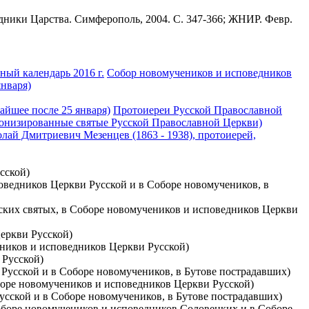
ники Царства. Симферополь, 2004. С. 347-366; ЖНИР. Февр.
ый календарь 2016 г.
Собор новомучеников и исповедников
января)
айшее после 25 января)
Протоиереи Русской Православной
нонизированные святые Русской Православной Церкви)
лай Дмитриевич Мезенцев (1863 - 1938), протоиерей,
сской)
поведников Церкви Русской и в Соборе новомучеников, в
овских святых, в Соборе новомучеников и исповедников Церкви
Церкви Русской)
чеников и исповедников Церкви Русской)
 Русской)
и Русской и в Соборе новомучеников, в Бутове пострадавших)
боре новомучеников и исповедников Церкви Русской)
Русской и в Соборе новомучеников, в Бутове пострадавших)
Соборе новомучеников и исповедников Соловецких и в Соборе