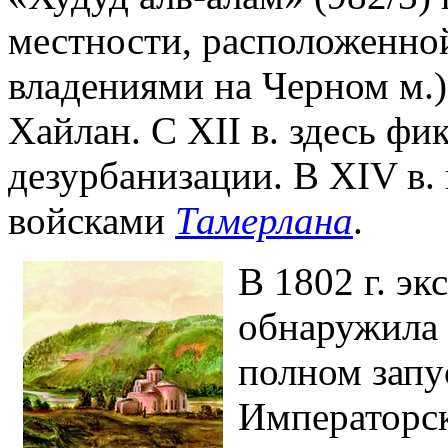
местности, расположенно
владениями на Черном м.)
Хайлан. С XII в. здесь фи
дезурбанизации. В XIV в.
войсками
Тамерлана
.
В 1802 г. э
обнаружила 
полном запу
Императорск