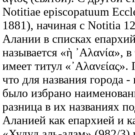
Notitiae episcopatuum Eccle
1881), начиная с Notitia 12
Алании в списках епархий
называется «ὴ ᾿Αλανία», в
имеет титул «᾿Αλανείας».
что для названия города 
было избрано наименован
разница в их названиях п
Аланией как епархией и к
«Худуд аль-алам» (982/3)