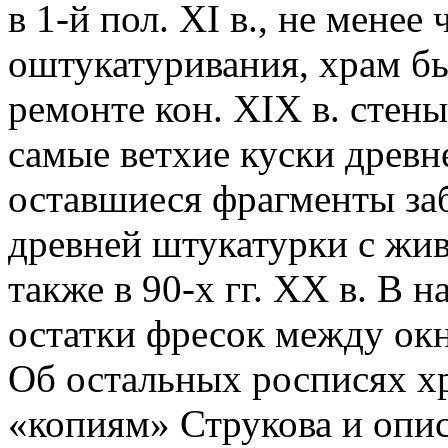
в 1-й пол. XI в., не менее
оштукатуривания, храм б
ремонте кон. XIX в. стен
самые ветхие куски древн
оставшиеся фрагменты заб
древней штукатурки с жи
также в 90-х гг. XX в. В н
остатки фресок между окн
Об остальных росписях х
«копиям» Струкова и опи