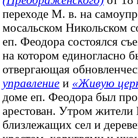
переходе М. в. на самоупра
мосальском Никольском с
еп. Феодора состоялся съе
на котором единогласно б
отвергающая обновленче
управление
и
«Живую цер
доме еп. Феодора был про
арестован. Утром жители
близлежащих сел и дереве