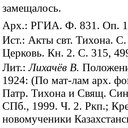
замещалось.
Арх.: РГИА. Ф. 831. Оп. 1.
Ист.: Акты свт. Тихона. С
Церковь. Кн. 2. С. 315, 49
Лит.:
Лихачёв
В.
Положени
1924: (По мат-лам арх. ф
Патр. Тихона и Свящ. Син
СПб., 1999. Ч. 2. Ркп.; К
новомученики Казахстанск