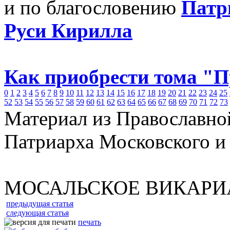
и по благословению
Патр
Руси Кирилла
Как приобрести тома "
0
1
2
3
4
5
6
7
8
9
10
11
12
13
14
15
16
17
18
19
20
21
22
23
24
25
52
53
54
55
56
57
58
59
60
61
62
63
64
65
66
67
68
69
70
71
72
73
Материал из Православно
Патриарха Московского и
МОСАЛЬСКОЕ ВИКАРИ
предыдущая статья
следующая статья
печать