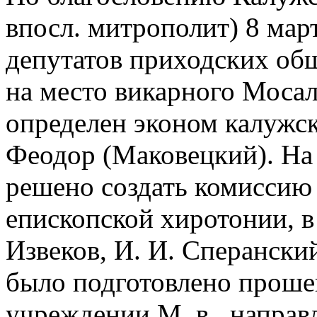
впосл. митрополит) 8 март
депутатов приходских об
на место викарного Мосал
определен эконом калужск
Феодор (Маковецкий). На 
решено создать комиссию 
епископской хиротонии, в
Извеков, И. И. Сперански
было подготовлено проше
учреждении М. в., направ