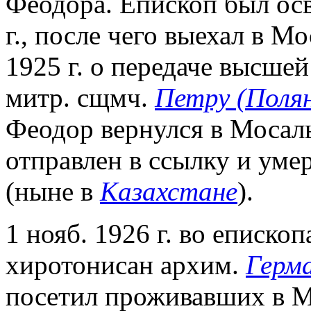
Феодора. Епископ был ос
г., после чего выехал в Мо
1925 г. о передаче высше
митр. сщмч.
Петру (Поля
Феодор вернулся в Мосальс
отправлен в ссылку и умер 
(ныне в
Казахстане
).
1 нояб. 1926 г. во еписко
хиротонисан архим.
Герма
посетил проживавших в М