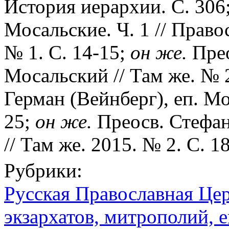
История иерархии. С. 306
Мосальские. Ч. 1 // Право
№ 1. С. 14-15;
он
же.
Прео
Мосальский // Там же. № 2
Герман (Вейнберг), еп. Мо
25;
он
же.
Преосв. Стефан
// Там же. 2015. № 2. С. 1
Рубрики:
Русская Православная Цер
экзархатов, митрополий, е