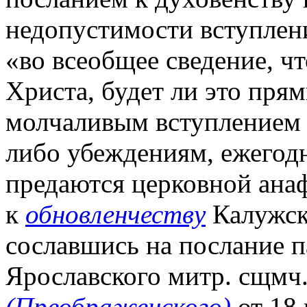
недопустимости вступлени
«во всеобщее сведение, чт
Христа, будет ли это пря
молчаливым вступлением 
либо убеждениям, ежегод
предаются церковной ана
к
обновленчеству
Калужско
сославшись на послание п
Ярославского митр. сщмч
(Преображенского)
от 18 