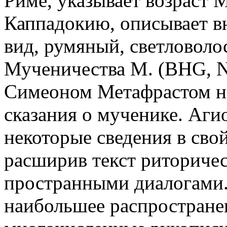
Риме, указывает возраст М.
Каппадокию, описывает в
вид, румяный, светловоло
Мученичества М. (BHG, N
Симеоном Метафрастом на
сказания о мученике. Аги
некоторые сведения в сво
расширив текст риториче
пространными диалогами.
наибольшее распространен