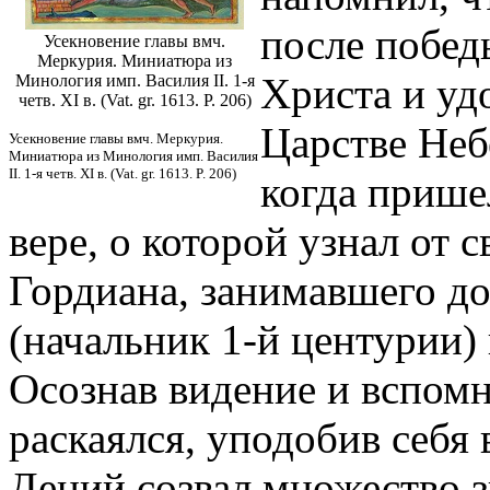
после победы
Усекновение главы вмч.
Меркурия. Миниатюра из
Христа и уд
Минология имп. Василия II. 1-я
четв. XI в. (Vat. gr. 1613. P. 206)
Царстве Неб
Усекновение главы вмч. Меркурия.
Миниатюра из Минология имп. Василия
II. 1-я четв. XI в. (Vat. gr. 1613. P. 206)
когда пришел
вере, о которой узнал от 
Гордиана, занимавшего д
(начальник 1-й центурии)
Осознав видение и вспомн
раскаялся, уподобив себя 
Деций созвал множество 