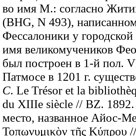
во имя М.: согласно Жит
(BHG, N 493), написанному 
Фессалоники у городской 
имя великомучеников Фео
был построен в 1-й пол. VI
Патмосе в 1201 г. существ
C
. Le Trésor et la biblio
du XIIIe siècle // BZ. 1892
место, названное Айос-Ме
Τοπωνυμικὸν τῆς Κύπρου // 