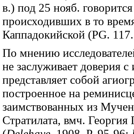
в.) под 25 нояб. говоритс
происходивших в то врем
Каппадокийской (PG. 117. 
По мнению исследователе
не заслуживает доверия с 
представляет собой агиог
построенное на реминисц
заимствованных из Мучен
Стратилата, вмч. Георгия
(
Delehaye
. 1908. P. 95-96;