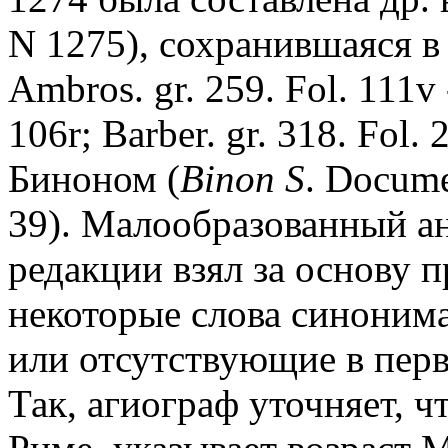
N 1275), сохранившаяся в 
Ambros. gr. 259. Fol. 111v -
106r; Barber. gr. 318. Fol.
Биноном (
Binon S
. Documen
39). Малообразованный а
редакции взял за основу
некоторые слова синони
или отсутствующие в перв
Так, агиограф уточняет, ч