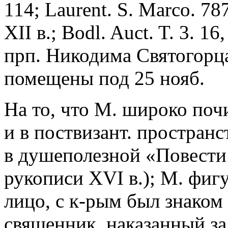
114; Laurent. S. Marco. 787
XII в.; Bodl. Auct. T. 3. 1
прп. Никодима Святогорца
помещены под 25 нояб.
На то, что М. широко почи
и в поствизант. пространс
в душеполезной «Повести 
рукописи XVI в.); М. фигу
лицо, с к-рым был знаком 
священник, наказанный з