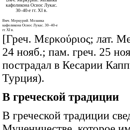
кафоликона Осиос Лукас.
30–40-е гг. XI в.
Вмч. Меркурий. Мозаика
кафоликона Осиос Лукас. 30–40-е
гг. XI в.
[Греч. Μερκούριος; лат. Merc
24 нояб.; пам. греч. 25 ноя
пострадал в Кесарии Капп
Турция).
В греческой традиции
В греческой традиции све
Мученичестве, которое им