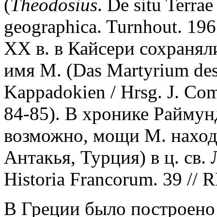
(
Theodosius
. De situ Terrae 
geographica. Turnhout. 196
XX в. в Кайсери сохранял
имя М. (Das Martyrium des 
Kappadokien / Hrsg. J. Com
84-85). В хронике Раймун
возможно, мощи М. наход
Антакья, Турция) в ц. св. 
Historia Francorum. 39 // R
В Греции было построено