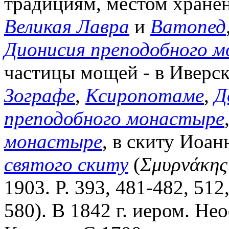
традициям, местом хранен
Великая Лавра
и
Ватопед
Дионисия преподобного 
частицы мощей - в Иверс
Зографе
,
Ксиропотаме
,
Д
преподобного монастыре
монастыре
, в скиту Иоа
святого скиту
(
Σμυρνάκης
1903. P. 393, 481-482, 512,
580). В 1842 г. иером. Н