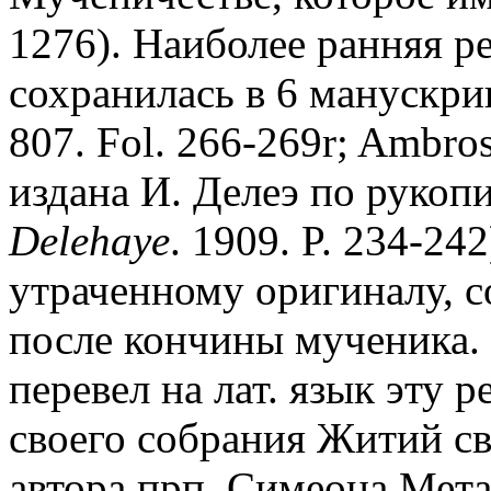
1276). Наиболее ранняя р
сохранилась в 6 манускрипт
807. Fol. 266-269r; Ambros
издана И. Делеэ по рукопис
Delehaye
. 1909. P. 234-24
утраченному оригиналу, с
после кончины мученика.
перевел на лат. язык эту
своего собрания Житий свя
автора прп. Симеона Мета