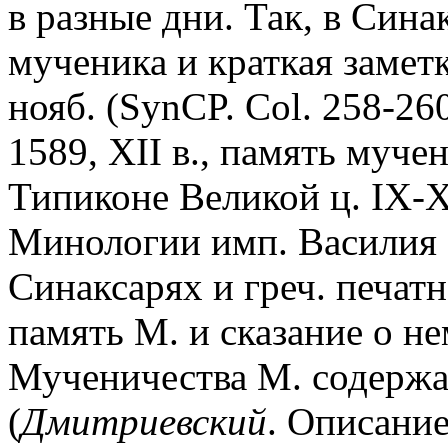
в разные дни. Так, в Сина
мученика и краткая замет
нояб. (SynCP. Col. 258-260
1589, XII в., память муче
Типиконе Великой ц. IX-XI
Минологии имп. Василия I
Синаксарях и греч. печат
память М. и сказание о не
Мученичества М. содержат
(
Дмитриевский
. Описание