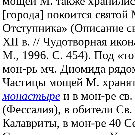
мощей М. также хранились
[города] покоится свято
Отступника» (Описание св
XII в. // Чудотворная ико
М., 1996. С. 454). Под «т
мон-рь мч. Диомида рядо
Частицы мощей М. храня
монастыре
и в мон-ре св
(Фессалия), в обители Св.
Калавриты, в мон-ре 40 С