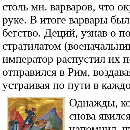
столь мн. варваров, что о
руке. В итоге варвары бы
бегство. Деций, узнав о п
стратилатом (военачальни
император распустил их п
отправился в Рим, воздав
устраивая по пути в кажд
Однажды, ко
снова явился
напомнил, ч