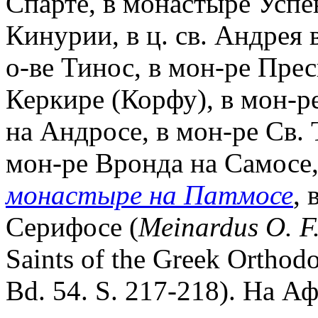
Спарте, в монастыре Успе
Кинурии, в ц. св. Андрея 
о-ве Тинос, в мон-ре Пре
Керкире (Корфу), в мон-ре
на Андросе, в мон-ре Св.
мон-ре Вронда на Самосе
монастыре на Патмосе
, 
Серифосе (
Meinardus O. F
Saints of the Greek Orthod
Bd. 54. S. 217-218). На А