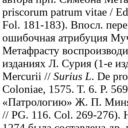
priscorum patrum vitae / Ed
Fol. 181-183). Впосл. пер
ошибочная атрибуция Му
Метафрасту воспроизводи
изданиях Л. Сурия (1-е изд
Mercurii //
Surius L
. De pro
Coloniae, 1575. T. 6. P. 5
«Патрологию» Ж. П. Миня 
// PG. 116. Col. 269-276)
1274 была составлена др.