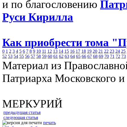
и по благословению
Патр
Руси Кирилла
Как приобрести тома "
0
1
2
3
4
5
6
7
8
9
10
11
12
13
14
15
16
17
18
19
20
21
22
23
24
25
52
53
54
55
56
57
58
59
60
61
62
63
64
65
66
67
68
69
70
71
72
73
Материал из Православно
Патриарха Московского и
МЕРКУРИЙ
предыдущая статья
следующая статья
печать