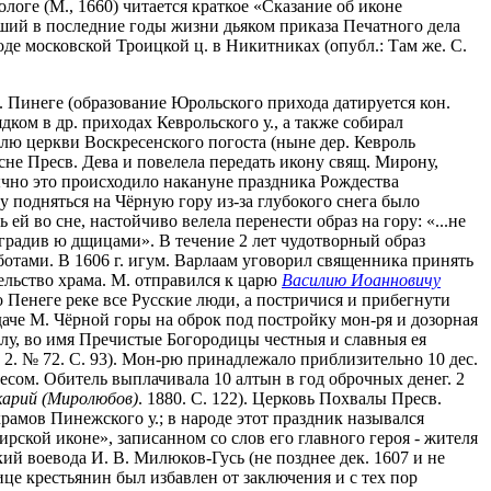
логе (М., 1660) читается краткое «Сказание об иконе
ий в последние годы жизни дьяком приказа Печатного дела
иходе московской Троицкой ц. в Никитниках (опубл.: Там же. С.
р. Пинеге (образование Юрольского прихода датируется кон.
ком в др. приходах Кеврольского у., а также собирал
елю церкви Воскресенского погоста (ныне дер. Кевроль
о сне Пресв. Дева и повелела передать икону свящ. Мирону,
ычно это происходило накануне праздника Рождества
у подняться на Чёрную гору из-за глубокого снега было
й во сне, настойчиво велела перенести образ на гору: «...не
оградив ю дщицами». В течение 2 лет чудотворный образ
аботами. В 1606 г. игум. Варлаам уговорил священника принять
льство храма. М. отправился к царю
Василию Иоанновичу
 Пенеге реке все Русские люди, а постричися и прибегнути
даче М. Чёрной горы на оброк под постройку мон-ря и дозорная
валу, во имя Пречистые Богородицы честныя и славныя ея
. 2. № 72. С. 93). Мон-рю принадлежало приблизительно 10 дес.
лесом. Обитель выплачивала 10 алтын в год оброчных денег. 2
арий (Миролюбов)
. 1880. С. 122). Церковь Похвалы Пресв.
храмов Пинежского у.; в народе этот праздник назывался
рской иконе», записанном со слов его главного героя - жителя
ий воевода И. В. Милюков-Гусь (не позднее дек. 1607 и не
це крестьянин был избавлен от заключения и с тех пор