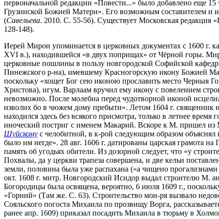
первоначальной редакции «Повести...» было добавлено еще 15 чу
Грузинской Божией Матери». Его возможным составителем и 
(
Савельева
. 2010. С. 55-56). Существует Московская редакция «
128-148).
Иерей Мирон упоминается в церковных документах с 1600 г. ка
XVI в.), находившейся «в двух поприщах» от Чёрной горы. Миро
церковные пошлины в пользу новгородской Софийской кафедры. 
Пинежского р-на), имевшему Красногорскую икону Божией Мат
поскольку «хощет Бог сею иконою прославить место Черныя Го
Христова), игум. Варлаам вручил ему икону с повелением стро
невозможно. После молебна перед чудотворной иконой исцелилас
изволих бо в чюжем дому пребыти». Летом 1604 г. священник и
находился здесь без всякого присмотра, только в летнее время
иноческий постриг с именем Макарий. Вскоре к М. пришел из 
Шуйскому
с челобитной, в к-рой следующим образом объяснял н
было им негде». 28 авг. 1606 г. датированы царская грамота н
память об угодьях обители. Из дозорной следует, что «у строи
Похвалы, да у церкви трапеза совершена, и две кельи поставлен
земли, половина была уже распахана («а чищено прогализнами п
окт. 1608 г. митр. Новгородский Исидор выдал строителю М. а
Богородицы была освящена, вероятно, 6 июля 1609 г., поскольку
«Горний» (Там же. С. 63). Строительство мон-ря вызвало недов
Сояльского погоста Михаила по прозвищу Ворга, рассказывается
ранее апр. 1609) приказал посадить Михаила в тюрьму в Холмо