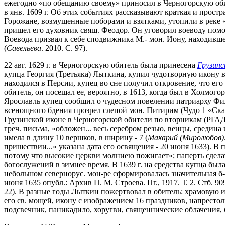
ежегодно «по обещанию своему» приносил в Черногорскую обит
в янв. 1609 г. Об этих событиях рассказывают краткая и простр
Горожане, возмущенные поборами и взятками, утопили в реке «
пришел его духовник свящ. Феодор. Он уговорил воеводу помо
Воевода призвал к себе сподвижника М.- мон. Иону, находившег
(
Савельева
. 2010. С. 97).
22 авг. 1629 г. в Черногорскую обитель была принесена
Грузин
купца Георгия (Третьяка) Лыткина, купил чудотворную икону в 
находился в Персии, купец во сне получил откровение, что ег
обитель, он посещал ее, вероятно, в 1613, когда был в Холмог
Ярославль купец сообщил о чудесном повелении патриарху Фил
всенощного бдения прозрел слепой мон. Питирим (Чудо 1 «Сказ
Грузинской иконе в Черногорской обители по вторникам (РГАДА.
греч. письма, «обложен... весь серебром резью, венцы, средина
имела в длину 10 вершков, в ширину - 7 (
Макарий (Миролюбов)
пришествии...» указана дата его освящения - 20 июня 1633). В 
потому что высокие церкви молниею пожигает»; паперть сделать
богослужений в зимнее время. В 1639 г. на средства купца был
небольшом севернорус. мон-ре сформировалась значительная б-
июня 1635 опубл.: Архив П. М. Строева. Пг., 1917. Т. 2. Стб. 9
22). В разные годы Лыткин пожертвовал в обитель: храмовую и
его св. мощей, икону с изображением 16 праздников, напрест
подсвечник, паникадило, хоругви, священнические облачения, б