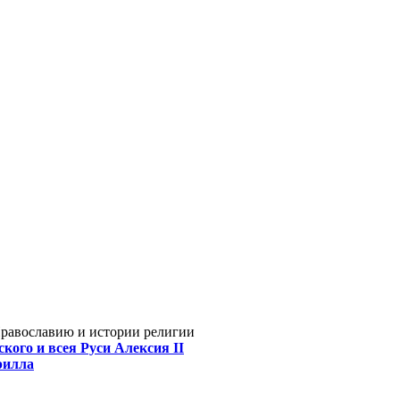
Православию и истории религии
кого и всея Руси Алексия II
рилла