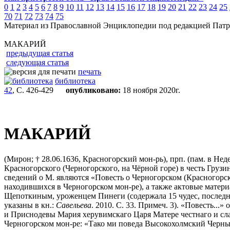
0
1
2
3
4
5
6
7
8
9
10
11
12
13
14
15
16
17
18
19
20
21
22
23
24
25
70
71
72
73
74
75
Материал из Православной Энциклопедии под редакцией Патр
МАКАРИЙ
предыдущая статья
следующая статья
печать
библиотека
42
, С. 426-429
опубликовано:
18 ноября 2020г.
МАКАРИЙ
(Мирон; † 28.06.1636, Красногорский мон-рь), прп. (пам. в Не
Красногорского (Черногорского, на Чёрной горе) в честь Гру
сведений о М. являются «Повесть о Черногорском (Красногорск
находившихся в Черногорском мон-ре), а также актовые материа
Щепоткиным, уроженцем Пинеги (содержала 15 чудес, последнее и
указаны в кн.:
Савельева
. 2010. С. 33. Примеч. 3). «Повесть.
и Приснодевы Мария херувимскаго Царя Матере честнаго и слав
Черногорском мон-ре: «Тако ми поведа Высокохолмский Черные 