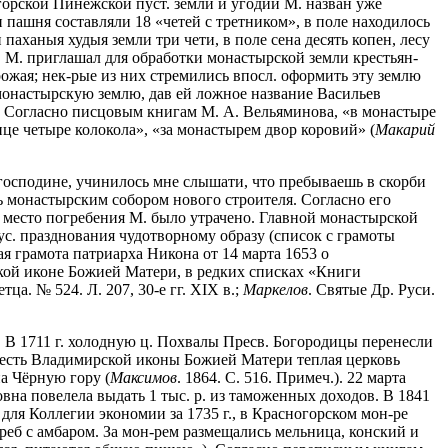
горской Пинежской пуст. земли и угодий М. назван уже
и пашня составляли 18 «четей с третником», в поле находилось
паханыя худыя земли три чети, в поле сена десять копен, лесу
. М. приглашал для обработки монастырской земли крестьян-
рожая; нек-рые из них стремились впосл. оформить эту землю
 монастырскую землю, дав ей ложное название Васильев
. Согласно писцовым книгам М. А. Вельяминова, «в монастыре
ице четыре колокола», «за монастырем двор коровий» (
Макарий
, господине, учинилось мне слышати, что пребываешь в скорби
ь монастырским собором нового строителя. Согласно его
ов место погребения М. было утрачено. Главной монастырской
ус. празднования чудотворному образу (список с грамоты
ая грамота патриарха Никона от 14 марта 1653 о
нской иконе Божией Матери, в редких списках «Книги
а. № 524. Л. 207, 30-е гг. XIX в.;
Маркелов
. Святые Др. Руси.
й. В 1711 г. холодную ц. Похвалы Пресв. Богородицы перенесли
 в честь Владимирской иконы Божией Матери теплая церковь
а Чёрную гору (
Максимов
. 1864. С. 516. Примеч.). 22 марта
вна повелела выдать 1 тыс. р. из таможенных доходов. В 1841
 для Коллегии экономии за 1735 г., в Красногорском мон-ре
огреб с амбаром. За мон-рем размещались мельница, конский и