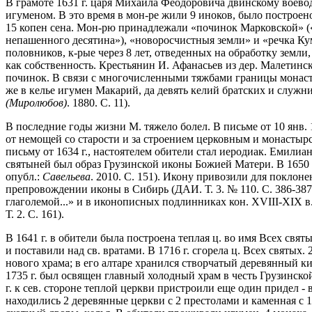
В грамоте 1631 г. царя Михаила Феодоровича двинскому воево
игуменом. В это время в мон-ре жили 9 иноков, было построено
15 копен сена. Мон-рю принадлежали «починок Марковской» («..
непашенного десятина»), «новоросчистныя земли» и «речка Кум
половников, к-рые через 8 лет, отведенных на обработку земли
как собственность. Крестьянин И. Афанасьев из дер. Малетинс
починок. В связи с многочисленными тяжбами границы монаст
же в келье игумен Макарий, да девять келий братских и служни
(Миролюбов)
. 1880. С. 11).
В последние годы жизни М. тяжело болел. В письме от 10 янв. 
от немощей со старости и за строением церковным и монастырс
письму от 1634 г., настоятелем обители стал иеродиак. Емилиа
святыней был образ Грузинской иконы Божией Матери. В 1650 г
опубл.:
Савельева
. 2010. С. 151). Икону привозили для поклоне
препровождении иконы в Сибирь (ДАИ. Т. 3. № 110. С. 386-387
глаголемой...» и в иконописных подлинниках кон. XVIII-XIX в.
Т. 2. С. 161).
В 1641 г. в обители была построена теплая ц. во имя Всех свя
и поставили над св. вратами. В 1716 г. сгорела ц. Всех святых
нового храма; в его алтаре хранился створчатый деревянный к
1735 г. был освящен главный холодный храм в честь Грузинско
г. к сев. стороне теплой церкви пристроили еще один придел -
находились 2 деревянные церкви с 2 престолами и каменная с 1