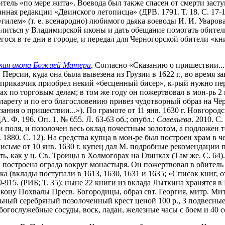
ель «по мере жита». Воевода был также спасен от смерти заст
анная редакции «Двинского летописца» (ДРВ. 1791. Т. 18. С. 17-
гилем» (т. е. всенародно) любимого дьяка воеводы И. И. Уваров
литься у Владимирской иконы и дать обещание помогать обител
ося в те дни в городе, и передал для Черногорской обители «кни
ская икона Божией Матери
. Согласно «Сказанию о пришествии...
Персии, куда она была вывезена из Грузии в 1622 г., во время з
о приказчик приобрел некий «бесценный бисер», к-рый нужно пе
орах по торговым делам; в том же году он пожертвовал в мон-рь
арету и по его благословению привез чудотворный образ на Чёрн
ания о пришествии...»). По грамоте от 11 янв. 1630 г. Новгор
 Ф. 196. Оп. 1. № 655. Л. 63-63 об.; опубл.:
Савельева
. 2010. С
 и поля, и позолочен весь оклад почестным золотом, а подложен 
. 1880. С. 12). На средства купца в мон-ре был построен храм в
письме от 10 янв. 1630 г. купец дал М. подробные рекомендации п
, как у ц. Св. Троицы в Холмогорах на Глинках (Там же. С. 64)
а построена ограда вокруг монастыря. Он пожертвовал в обитель
ка (вклады поступали в 1613, 1630, 1631 и 1635; «Список книг
09-915. (РИБ; Т. 35); ныне 22 книги из вклада Лыткина хранятся в
кону Похвалы Пресв. Богородицы, образ свт. Георгия, митр. Мит
ольный серебряный позолоченный крест ценой 100 р., 3 подвесн
огослужебные сосуды, воск, ладан, железные часы с боем и 40 со