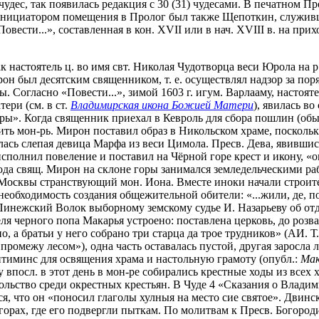
дес, так появилась редакция с 30 (31) чудесами. В печатном Про
инициатором помещения в Пролог был также Щепоткин, служивш
Повести...», составленная в кон. XVII или в нач. XVIII в. на пр
к настоятель ц. во имя свт. Николая Чудотворца веси Юрола на 
н был десятским священником, т. е. осуществлял надзор за поряд
Согласно «Повести...», зимой 1603 г. игум. Варлааму, настоят
ери (см. в ст.
Владимирская икона Божией Матери
), явилась в
ры». Когда священник приехал в Кевроль для сбора пошлин (об
ить мон-рь. Мирон поставил образ в Никольском храме, поскольк
ь слепая девица Марфа из веси Цимола. Пресв. Дева, явившись е
сполнил повеление и поставил на Чёрной горе крест и икону, «
 года свящ. Мирон на склоне горы занимался земледельческими р
Москвы странствующий мон. Иона. Вместе иноки начали строите
еобходимость создания общежительной обители: «...жили, де, по
а Пинежский Волок выборному земскому судье И. Назарьеву об от
теля черного попа Макарья устроено: поставлена церковь, до роз
о, а братьи у него собрано три старца да трое трудников» (АИ. Т
ромежу лесом»), одна часть оставалась пустой, другая заросла 
нтиминс для освящения храма и настольную грамоту (опубл.:
Мак
 впосл. в этот день в мон-ре собирались крестные ходы из всех 
ольство среди окрестных крестьян. В Чуде 4 «Сказания о Владими
, что он «поносил глаголы хулныя на место сие святое». Двинск
горах, где его подвергли пыткам. По молитвам к Пресв. Богороди