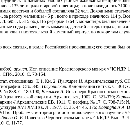
, трудились 14 наемных рабочих («оным жалованья не производ
алось 135 четв. ржи и яровой пшеницы; в поле находилось 3100 
мых крестьян и бобылей составляла 32 чел. Доходными статьями 
0 р., за работу мельницы - 5 р., всего в приходе значилось 114 р. 
Д. 695. Л. 315 об.). По реформе 1764 г. монастырь был выведен з
разные годы размещались коммуна, детский лагерь отдыха, психон
таврирован настоятельский каменный корпус, но вскоре там слу
р всех святых, в земле Российской просиявших; его состав был 
юбов), архиеп
. Ист. описание Красногорского мон-ря // ЧОИДР. 18
 СПб., 2010. С. 78-154.
стат. отношениях. Т. 1. Кн. 2:
Пушкарев И
. Архангельская губ. СП
гиографии. Стб. 345;
Голубинский
. Канонизация святых. С. 361;
С
 2. № 888. С. 189-190;
Васильев А
. Ист. очерк Красногорского мон
й Архангельской епархии. Архангельск, 1902. С. 321-379;
Кирилл
хии // Архангельские ЕВ. 1911. Ч. неофиц. № 17. С. 708-715; № 
ьтуры XVI-XVII вв. Л., 1977. С. 35, 44-45, 176;
Ebbinghaus A
. 
VII в.: Проблемы историогр. и источниковедческого изучения //
оброва О. В
. Повесть о Черногорском мон-ре // СККДР. Вып. 3. Ч.
. С. 11-77.