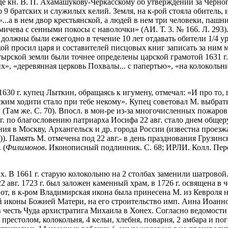
де кн. В. П. Ахамашукову-Черкасскому об утверждении за Черно
 9 братских и служилых келий. Земля, на к-рой стояла обитель, 
.а в нем двор крестьянской, а людей в нем три человеки, пашни 
ичева с сенными покосы с наволочки» (АИ. Т. 3. № 166. Л. 293)
, должны были ежегодно в течение 10 лет отдавать обители 1/4 у
кой просил царя и составителей писцовых книг записать за ним
ырской земли были точнее определены царской грамотой 1631 г
х», «деревянная церковь Похвалы... с папертью», «на колокольн
1630 г. купец Лыткин, обращаясь к игумену, отмечал: «И про то
ким ходити стало при тебе некому». Купец советовал М. выбрат
н (Там же. С. 70). Впосл. в мон-ре из-за многочисленных пожар
. по благословению патриарха Иосифа 22 авг. стало днем общер
ния в Москву, Архангельск и др. города России (известна проезж
)). Память М. отмечена под 22 авг.- в день празднования Грузи
 (
Филимонов
. Иконописный подлинник. С. 68; ИРЛИ. Колл. Перетц
тых. В 1661 г. старую колокольню на 2 столбах заменили шатрово
. 22 авг. 1723 г. был заложен каменный храм, в 1726 г. освящена
иот, в к-ром Владимирская икона была принесена М. из Кевроля н
й иконы Божией Матери, на его строительство имп. Анна Иоанно
 в честь Чуда архистратига Михаила в Хонех. Согласно ведомости
 престолом, колокольня, 4 кельи, хлебня, поварня, 2 амбара и п