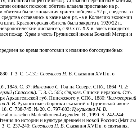
ится, питаются общею пищею»). Согласно переписным книгам,
копен сенных покосов; обитель владела пристанью на р.
обители были: «подаяния христолюбцев» - 52 р., средства за
Все средства оставались в казне мон-ря, «а в Коллегию экономии
а штат. Красногорская обитель была закрыта в 1920/22 г.,
еврологический диспансер, с 90-х гг. XX в. здесь находится
чился пожар. Храм в честь Грузинской иконы Божией Матери и
определен во время подготовки к изданию богослужебных
80. Т. 3. С. 1-131;
Савельева Н. В
. Сказания XVII в. о
б., 1845. С. 37;
Максимов С
. Год на Севере. СПб., 1864. Ч. 2:
ергий (Спасский)
. Т. 3. С. 565;
Строев
. Списки иерархов. Стб.
-ря Архангельской губ. Пинежского у. СПб., 1880;
Челмогорский
ов А. В
. Рукописные сборники сказаний о Грузинской иконе
18. С. 738-745; № 20. С. 797-803;
Кукушкина М. В
.
Die altrussischen Marienikonen-Legenden. B., 1990. S. 242-244;
 Чтения по истории и культуре древней и новой России: (Мат-лы
 3. С. 237-240;
Савельева Н. В
. Сказания XVII в. о святынях,