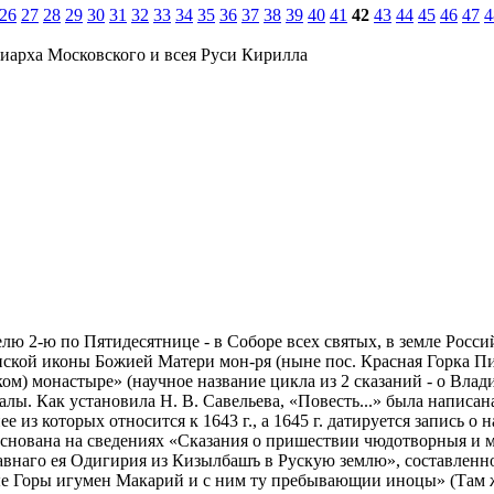
26
27
28
29
30
31
32
33
34
35
36
37
38
39
40
41
42
43
44
45
46
47
4
иарха Московского и всея Руси Кирилла
делю 2-ю по Пятидесятнице - в Соборе всех святых, в земле Рос
зинской иконы Божией Матери мон-ря (ныне пос. Красная Горка 
ом) монастыре» (научное название цикла из 2 сказаний - о Вла
лы. Как установила Н. В. Савельева, «Повесть...» была написана
з которых относится к 1643 г., а 1645 г. датируется запись о н
..» основана на сведениях «Сказания о пришествии чюдотворныя
наго ея Одигирия из Кизылбашъ в Рускую землю», составленного 
Горы игумен Макарий и с ним ту пребывающии иноцы» (Там же. С