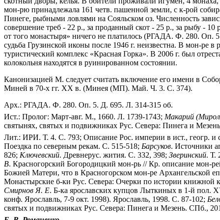
скотный дворы, келья. В обители проживали игумен, 4 монаха
мон-рю принадлежала 161 четв. пашенной земли, с к-рой собир
Пинеге, рыбными ловлями на Сояльском оз. Численность зависи
совершение треб - 22 р., за проданный скот - 25 р., за рыбу - 1
от того монастыря» ничего не платилось (РГАДА. Ф. 280. Оп. 5. 
судьба Грузинской иконы после 1946 г. неизвестна. В мон-ре в 
туристический комплекс «Красная Горка». В 2006 г. был отрес
колокольня находятся в руинированном состоянии.
Канонизацией М. следует считать включение его имени в Собо
Миней в 70-х гг. XX в. (Минея (МП). Май. Ч. 3. С. 374).
Арх.: РГАДА. Ф. 280. Оп. 5. Д. 695. Л. 314-315 об.
Ист.: Пролог: Март-авг. М., 1660. Л. 1739-1743;
Макарий (Мирол
святынях, святых и подвижниках Рус. Севера: Пинега и Мезень.
Лит.: ИРИ. Т. 4. С. 793; Описание Рос. империи в ист., геогр. и 
Поездка по северным рекам. С. 515-518;
Барсуков
. Источники а
826;
Ключевский
. Древнерус. жития. С. 332, 398;
Зверинский
. Т.
В
. Красногорский Богородицкий мон-рь // Кр. описание мон-ре
Божией Матери, что в Красногорском мон-ре Архангельской епар
Монастырские б-ки Рус. Севера: Очерки по истории книжной кул
Смирнов Я. Е
. Б-ка ярославских купцов Лыткиных в 1-й пол. X
конф. Ярославль, 7-9 окт. 1998). Ярославль, 1998. С. 87-102;
Бел
святых и подвижниках Рус. Севера: Пинега и Мезень. СПб., 2010
Е. В. Романенко