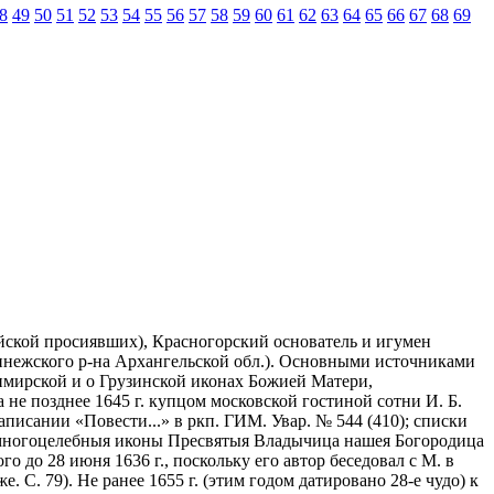
8
49
50
51
52
53
54
55
56
57
58
59
60
61
62
63
64
65
66
67
68
69
сийской просиявших), Красногорский основатель и игумен
Пинежского р-на Архангельской обл.). Основными источниками
димирской и о Грузинской иконах Божией Матери,
 не позднее 1645 г. купцом московской гостиной сотни И. Б.
аписании «Повести...» в ркп. ГИМ. Увар. № 544 (410); списки
 и многоцелебныя иконы Пресвятыя Владычица нашея Богородица
до 28 июня 1636 г., поскольку его автор беседовал с М. в
. 79). Не ранее 1655 г. (этим годом датировано 28-е чудо) к