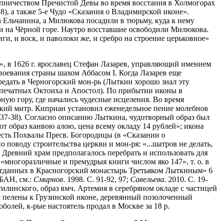
упничеством Пречистой Девы во время восстания в Холмогорах
18), а также 5-е Чудо «Сказания о Владимирской иконе».
а Ельчанина, а Милюкова посадили в тюрьму, куда к нему
и на Чёрной горе. Наутро восставшие освободили Милюкова.
ги, и воск, и паволоки же, и сребро на строение церьковное»
», в 1626 г. ярославец Стефан Лазарев, управляющий имением
авоевания страны шахом Аббасом I. Когда Лазарев еще
редать в Черногорский мон-рь (Лыткин хорошо знал эту
 2 печатных Октоиха и Апостол). По прибытии иконы в
ую гору, где начались чудесные исцеления. Во время
одский митр. Киприан установил еженедельное пение молебнов
. 37-38). Согласно описанию Лыткина, чудотворный образ был
тот образ канвою алою, цена всему окладу 14 рублей»; икона
 честь Похвалы Пресв. Богородицы (в «Сказании о
о поводу строительства церкви и мон-ря: «...шатров не делать,
. Древний храм предполагалось перебрать и использовать для
 «многоразличные и премудрыя книги числом яко 147», т. о. в
, отданных в Красногорский монастырь Третьяком Лыткиным» 6
 БАН, см.:
Смирнов
. 1998. С. 91-92, 97;
Савельева
. 2010. С. 19-
илинского, образ вмч. Артемия в серебряном окладе с частицей
ые пелены к Грузинской иконе, деревянный позолоченный
болей, к-рые настоятель продал в Москве за 18 р.