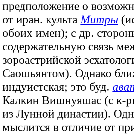
предположение о возможн
от иран. культа
Митры
(и
обоих имен); с др. сторон
содержательную связь ме
зороастрийской эсхатолог
Саошьянтом). Однако бли
индуистская; это буд.
ава
Калкин Вишнуяшас (с к-р
из Лунной династии). Од
мыслится в отличие от п