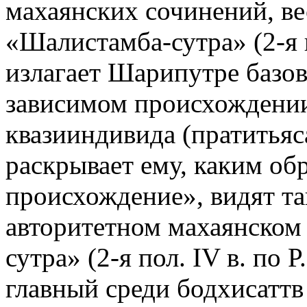
махаянских сочинений, ве
«Шалистамба-сутра» (2-я п
излагает Шарипутре базов
зависимом происхождении
квазииндивида (пратитьяс
раскрывает ему, каким об
происхождение», видят та
авторитетном махаянском 
сутра» (2-я пол. IV в. по 
главный среди бодхисаттв (