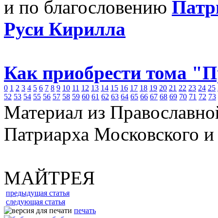
и по благословению
Патр
Руси Кирилла
Как приобрести тома "
0
1
2
3
4
5
6
7
8
9
10
11
12
13
14
15
16
17
18
19
20
21
22
23
24
25
52
53
54
55
56
57
58
59
60
61
62
63
64
65
66
67
68
69
70
71
72
73
Материал из Православно
Патриарха Московского и
МАЙТРЕЯ
предыдущая статья
следующая статья
печать