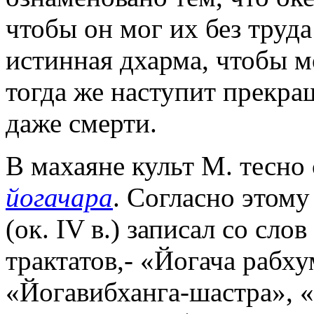
чтобы он мог их без труда
истинная дхарма, чтобы м
тогда же наступит прекращ
даже смерти.
В махаяне культ М. тесно
йогачара
. Согласно этому
(ок. IV в.) записал со сл
трактатов,- «Йогача рабх
«Йогавибханга-шастра», 