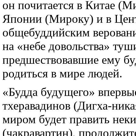
он почитается в Китае (Ми
Японии (Мироку) и в Цент
общебуддийским верования
на «небе довольства» туши
предшествовавшие ему буд
родиться в мире людей.
«Будда будущего» впервые
тхеравадинов (Дигха-никая.
миром будет править нек
(чакравартин), продолжит