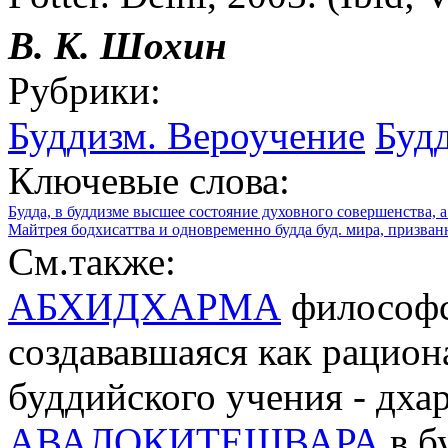
В. К. Шохин
Рубрики:
Буддизм. Вероучение
Буд
Ключевые слова:
Будда, в буддизме высшее состояние духовного совершенства,
Майтрея бодхисаттва и одновременно будда буд. мира, призва
См.также:
АБХИДХАРМА
философс
создававшаяся как рацион
буддийского учения - дха
АВАЛОКИТЕШВАРА
в б