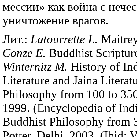
мессии» как война с нече
уничтожение врагов.
Лит.:
Latour
r
ette L.
Maitrey
Conze E.
Buddhist Scriptur
Winternitz M.
History of Ind
Literature and Jaina Literat
Philosophy from 100 to 350 
1999. (Encyclopedia of Indi
Buddhist Philosophy from 3
Potter. Delhi, 2003. (Ibid; V