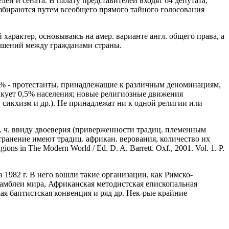
й и сената. В палату представителей входят 64 депутата,
избираются путем всеобщего прямого тайного голосования
арактер, основываясь на амер. варианте англ. общего права, а
ношений между гражданами страны.
9,5% - протестанты, принадлежащие к различным деноминациям,
кует 0,5% населения; новые религиозные движения
 сикхизм и др.). Не принадлежат ни к одной религии или
т. ч. ввиду двоеверия (приверженности традиц. племенным
транение имеют традиц. африкан. верования, количество их
ns in The Modern World / Ed. D. A. Barrett. Oxf., 2001. Vol. 1. P.
1982 г. В него вошли такие организации, как Римско-
самблеи мира, Африканская методистская епископальная
ая баптистская конвенция и ряд др. Нек-рые крайние