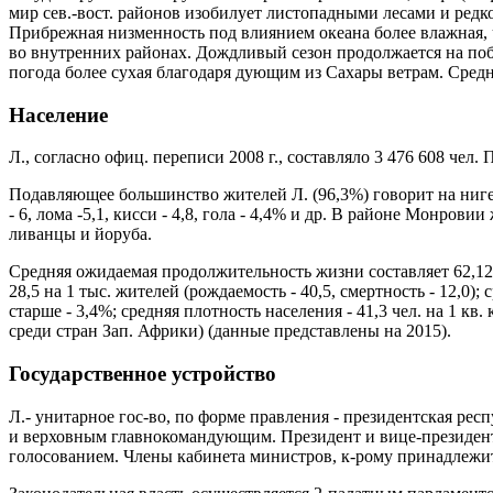
мир сев.-вост. районов изобилует листопадными лесами и редк
Прибрежная низменность под влиянием океана более влажная, ч
во внутренних районах. Дождливый сезон продолжается на побер
погода более сухая благодаря дующим из Сахары ветрам. Средн
Население
Л., согласно офиц. переписи 2008 г., составляло 3 476 608 чел. 
Подавляющее большинство жителей Л. (96,3%) говорит на нигеро-
- 6, лома -5,1, кисси - 4,8, гола - 4,4% и др. В районе Монро
ливанцы и йоруба.
Средняя ожидаемая продолжительность жизни составляет 62,12 
28,5 на 1 тыс. жителей (рождаемость - 40,5, смертность - 12,0); с
старше - 3,4%; средняя плотность населения - 41,3 чел. на 1 к
среди стран Зап. Африки) (данные представлены на 2015).
Государственное устройство
Л.- унитарное гос-во, по форме правления - президентская респ
и верховным главнокомандующим. Президент и вице-президент,
голосованием. Члены кабинета министров, к-рому принадлежит