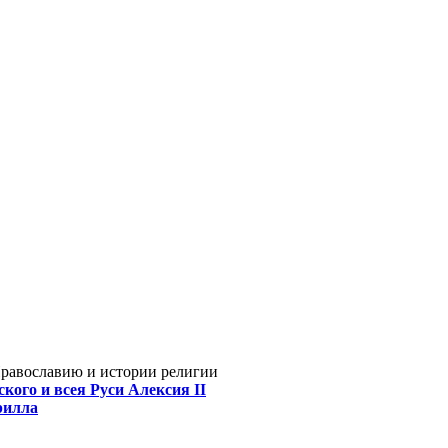
Православию и истории религии
кого и всея Руси Алексия II
рилла