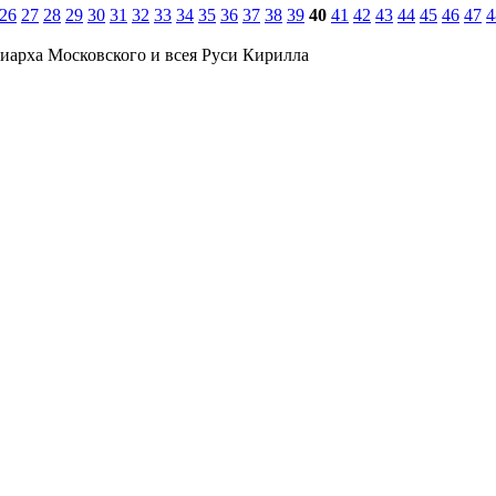
26
27
28
29
30
31
32
33
34
35
36
37
38
39
40
41
42
43
44
45
46
47
4
иарха Московского и всея Руси Кирилла