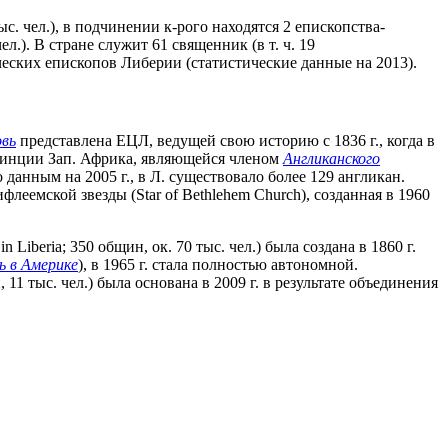
с. чел.), в подчинении к-рого находятся 2 епископства-
ел.). В стране служит 61 священник (в т. ч. 19
еских епископов Либерии (статистические данные на 2013).
овь
представлена ЕЦЛ, ведущей свою историю с 1836 г., когда в
овинции Зап. Африка, являющейся членом
Англиканского
о данным на 2005 г., в Л. существовало более 129 англикан.
леемской звезды (Star of Bethlehem Church), созданная в 1960
Liberia; 350 общин, ок. 70 тыс. чел.) была создана в 1860 г.
ь в Америке
), в 1965 г. стала полностью автономной.
 11 тыс. чел.) была основана в 2009 г. в результате объединения