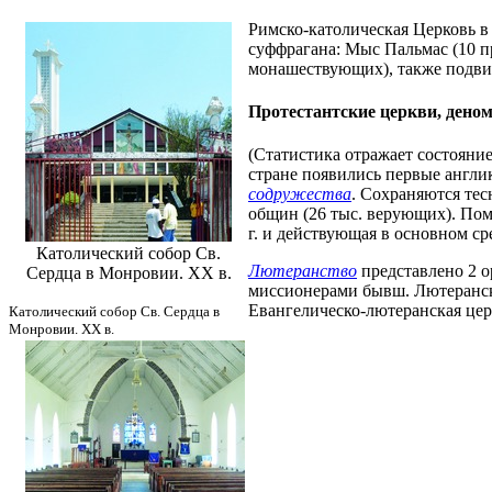
Римско-католическая Церковь в 
суффрагана: Мыс Пальмас (10 прих
монашествующих), также подвиз
Протестантские церкви, дено
(Статистика отражает состояние 
стране появились первые англи
содружества
. Сохраняются тес
общин (26 тыс. верующих). Поми
г. и действующая в основном ср
Католический собор Св.
Лютеранство
представлено 2 ор
Сердца в Монровии. ХХ в.
миссионерами бывш. Лютеранск
Евангелическо-лютеранская церко
Католический собор Св. Сердца в
Монровии. ХХ в.