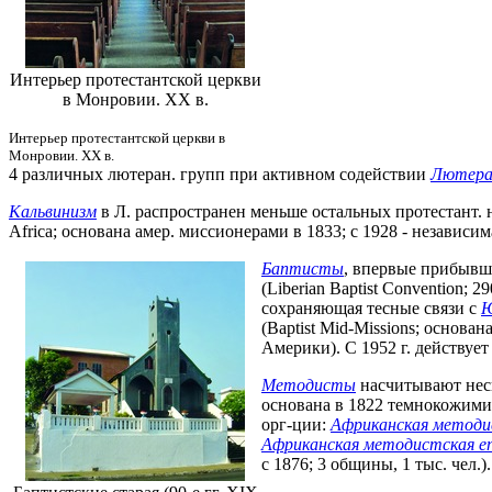
Интерьер протестантской церкви
в Монровии. ХХ в.
Интерьер протестантской церкви в
Монровии. ХХ в.
4 различных лютеран. групп при активном содействии
Лютеран
Кальвинизм
в Л. распространен меньше остальных протестант. н
Africa; основана амер. миссионерами в 1833; с 1928 - независи
Баптисты
, впервые прибывши
(Liberian Baptist Convention;
сохраняющая тесные связи с
Ю
(Baptist Mid-Missions; основ
Америки). С 1952 г. действует
Методисты
насчитывают неск.
основана в 1822 темнокожими 
орг-ции:
Африканская методис
Африканская методистская еп
с 1876; 3 общины, 1 тыс. чел.).