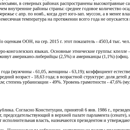
олесьями, в северных районах распространены высокотравные са
ем внутренние районы страны: среднее годовое количество осадк
ежье с апр. по нояб., когда дует юго-зап. муссон, а в менее в
емесячная температура на протяжении всего года не опускается
По оценкам ООН, на сер. 2015 г. этот показатель - 4503,4 тыс. чел.
конголезских языках. Основные этнические группы: кпелле - 20,3%
вии живут американо-либерийцы (2,5%) и американцы (1,1%) (офиц
года (мужчины - 61,05, женщины - 63,19); коэффициент естестве
редний возраст - 18,63 года; в возрастной структуре: доля детей до
в. км; степень урбанизации - 49%. Уровень грамотности - 47,6% 
ублика. Согласно Конституции, принятой 6 янв. 1986 г., президен
 председательствующий в верхней палате парламента (сенате),
 исполнительная власть, назначаются президентом и утверждают