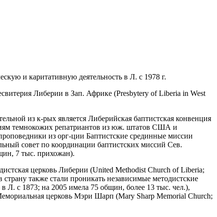
скую и каритативную деятельность в Л. с 1978 г.
итерия Либерии в Зап. Африке (Presbytery of Liberia in West
ительной из к-рых является Либерийская баптистская конвенция
 усилиям темнокожих репатриантов из юж. штатов США и
проповедники из орг-ции Баптистские срединные миссии
ральный совет по координации баптистских миссий Сев.
щин, 7 тыс. прихожан).
стская церковь Либерии (United Methodist Church of Liberia;
 в страну также стали проникать независимые методистские
 в Л. с 1873; на 2005 имела 75 общин, более 13 тыс. чел.),
, Мемориальная церковь Мэри Шарп (Mary Sharp Memorial Church;