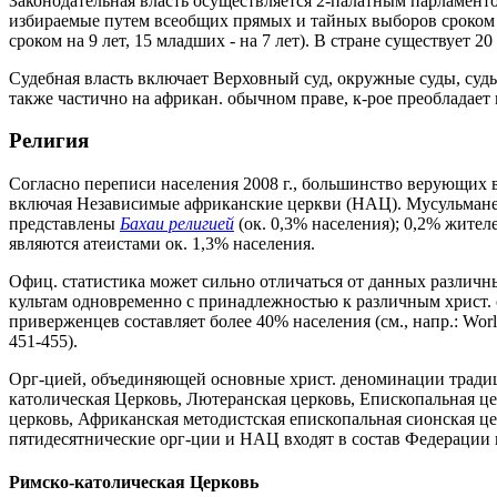
Законодательная власть осуществляется 2-палатным парламенто
избираемые путем всеобщих прямых и тайных выборов сроком на
сроком на 9 лет, 15 младших - на 7 лет). В стране существует 2
Судебная власть включает Верховный суд, окружные суды, суды 
также частично на африкан. обычном праве, к-рое преобладае
Религия
Согласно переписи населения 2008 г., большинство верующих в
включая Независимые африканские церкви (НАЦ). Мусульмане 
представлены
Бахаи религией
(ок. 0,3% населения); 0,2% жител
являются атеистами ок. 1,3% населения.
Офиц. статистика может сильно отличаться от данных различны
культам одновременно с принадлежностью к различным христ. 
приверженцев составляет более 40% населения (см., напр.: World Ch
451-455).
Орг-цией, объединяющей основные христ. деноминации традиц. 
католическая Церковь, Лютеранская церковь, Епископальная ц
церковь, Африканская методистская епископальная сионская ц
пятидесятнические орг-ции и НАЦ входят в состав Федерации
Римско-католическая Церковь