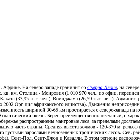
ап. Африке. На северо-западе граничит со
Сьерра-Леоне
, на севере
кв. км. Столица - Монровия (1 010 970 чел., по офиц. переписи 
.), Каката (33,95 тыс. чел.), Воинджама (26,59 тыс. чел.). Админ
до 2002 Орг-ция африканского единства), Движения неприсоедин
зменность шириной 30-65 км простирается с северо-запада на ю
 Атлантический океан. Берег преимущественно песчаный, с хар
бережье распространены мангровые леса, за пределами досягае
льшую часть страны. Средняя высота холмов - 120-370 м; релье
то густыми зарослями вечнозеленых тропических лесов. Сев. р
фа), Сент-Пол, Сент-Джон и Кавалли. В этом регионе расположе