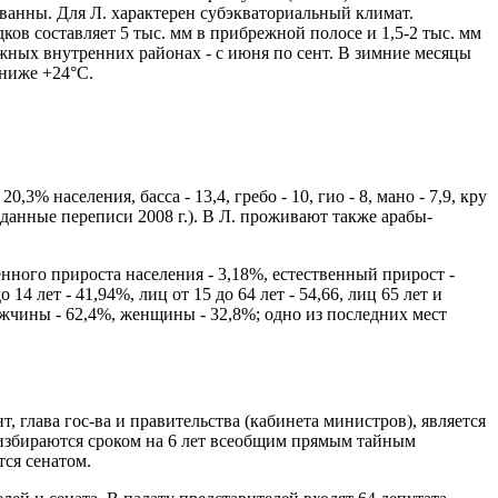
ванны. Для Л. характерен субэкваториальный климат.
ов составляет 5 тыс. мм в прибрежной полосе и 1,5-2 тыс. мм
лажных внутренних районах - с июня по сент. В зимние месяцы
 ниже +24°C.
 населения, басса - 13,4, гребо - 10, гио - 8, мано - 7,9, кру
. данные переписи 2008 г.). В Л. проживают также арабы-
нного прироста населения - 3,18%, естественный прирост -
 14 лет - 41,94%, лиц от 15 до 64 лет - 54,66, лиц 65 лет и
(мужчины - 62,4%, женщины - 32,8%; одно из последних мест
т, глава гос-ва и правительства (кабинета министров), является
 избираются сроком на 6 лет всеобщим прямым тайным
ся сенатом.