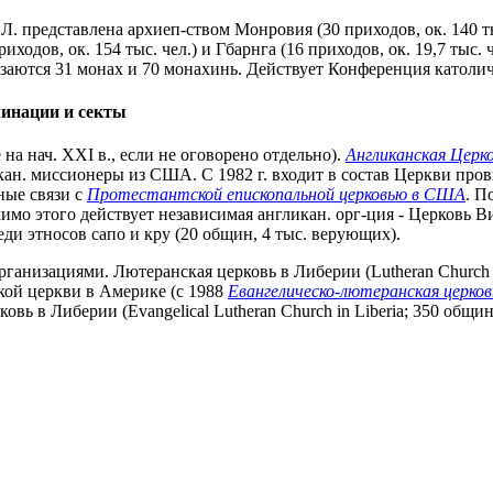
Л. представлена архиеп-ством Монровия (30 приходов, ок. 140 ты
одов, ок. 154 тыс. чел.) и Гбарнга (16 приходов, ок. 19,7 тыс. ч
аются 31 монах и 70 монахинь. Действует Конференция католич
минации и секты
на нач. XXI в., если не оговорено отдельно).
Англиканская Церк
кан. миссионеры из США. С 1982 г. входит в состав Церкви пр
ные связи с
Протестантской епископальной церковью в США
. П
мо этого действует независимая англикан. орг-ция - Церковь Виф
еди этносов сапо и кру (20 общин, 4 тыс. верующих).
ганизациями. Лютеранская церковь в Либерии (Lutheran Church in 
ой церкви в Америке (с 1988
Евангелическо-лютеранская церков
вь в Либерии (Evangelical Lutheran Church in Liberia; 350 общин,