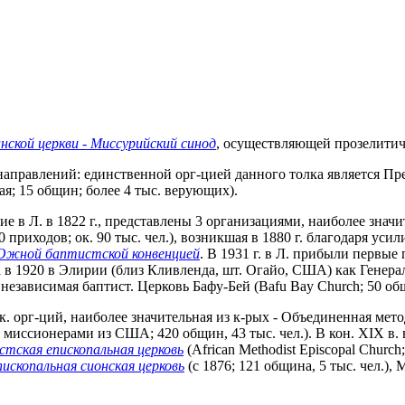
ской церкви - Миссурийский синод
, осуществляющей прозелитиче
аправлений: единственной орг-цией данного толка является Пресв
мая; 15 общин; более 4 тыс. верующих).
е в Л. в 1822 г., представлены 3 организациями, наиболее знач
 290 приходов; ок. 90 тыс. чел.), возникшая в 1880 г. благодаря
жной баптистской конвенцией
. В 1931 г. в Л.
прибыли первые 
ана в 1920 в Элирии (близ Кливленда, шт. Огайо, США) как Гене
 независимая баптист. Церковь Бафу-Бей (Bafu Bay Church; 50 об
 орг-ций, наиболее значительная из к-рых - Объединенная методи
миссионерами из США; 420 общин, 43 тыс. чел.). В кон. XIX в.
тская епископальная церковь
(African Methodist Episcopal Church;
ископальная сионская церковь
(с 1876; 121 община, 5 тыс. чел.)