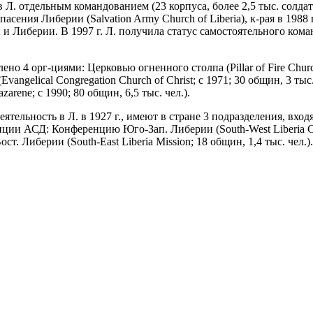
 Л. отдельным командованием (23 корпуса, более 2,5 тыс. солдат 
асения Либерии (Salvation Army Church of Liberia), к-рая в 198
 и Либерии. В 1997 г. Л. получила статус самостоятельного кома
ено 4 орг-циями: Церковью огненного cтолпа (Pillar of Fire Church
ngelical Congregation Church of Christ; с 1971; 30 общин, 3 тыс.
zarene; с 1990; 80 общин, 6,5 тыс. чел.).
ятельность в Л. в 1927 г., имеют в стране 3 подразделения, в
ии АСД: Конференцию Юго-Зап. Либерии (South-West Liberia Con
Вост. Либерии (South-East Liberia Mission; 18 общин, 1,4 тыс. чел