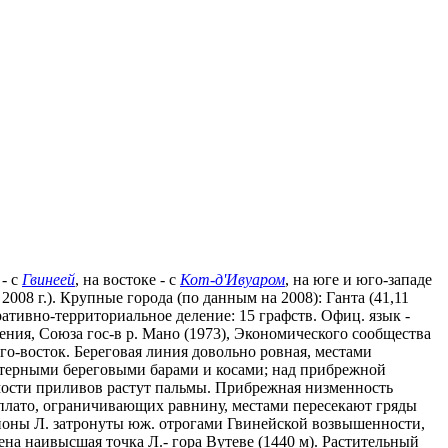
 - с
Гвинеей
, на востоке - с
Кот-д'Ивуаром
, на юге и юго-западе
2008 г.). Крупные города (по данным на 2008): Ганта (41,11
истративно-территориальное деление: 15 графств. Офиц. язык -
ения, Союза гос-в р. Мано (1973), Экономического сообщества
го-восток. Береговая линия довольно ровная, местами
актерными береговыми барами и косами; над прибрежной
мости приливов растут пальмы. Прибрежная низменность
ф плато, ограничивающих равнину, местами пересекают гряды
айоны Л. затронуты юж. отрогами Гвинейской возвышенности,
на наивысшая точка Л.- гора Вутеве (1440 м). Растительный