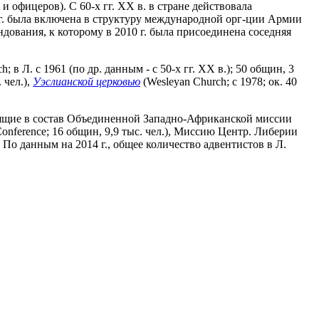
и офицеров). С 60-х гг. XX в. в стране действовала
8 г. была включена в структуру международной орг-ции Армии
ндования, к которому в 2010 г. была присоединена соседняя
; в Л. с 1961 (по др. данным - с 50-х гг. XX в.); 50 общин, 3
 чел.),
Уэслианской церковью
(Wesleyan Church; с 1978; ок. 40
ходящие в состав Объединенной Западно-Африканской миссии
ference; 16 общин, 9,9 тыс. чел.), Миссию Центр. Либерии
.). По данным на 2014 г., общее количество адвентистов в Л.