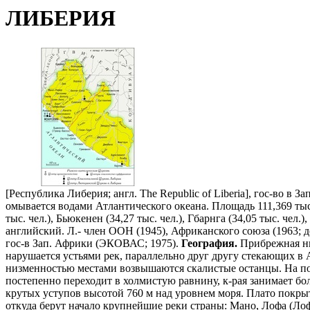
ЛИБЕРИЯ
[Республика Либерия; англ. The Republic of Liberia], гос-во в З
омывается водами Атлантического океана. Площадь 111,369 тыс. 
тыс. чел.), Бьюкенен (34,27 тыс. чел.), Гбарнга (34,05 тыс. чел
английский. Л.- член ООН (1945), Африканского союза (1963; 
гос-в Зап. Африки (ЭКОВАС; 1975).
География.
Прибрежная ни
нарушается устьями рек, параллельно друг другу стекающих в
низменностью местами возвышаются скалистые останцы. На по
постепенно переходит в холмистую равнину, к-рая занимает бо
крутых уступов высотой 760 м над уровнем моря. Плато покры
откуда берут начало крупнейшие реки страны: Мано, Лофа (Лоф