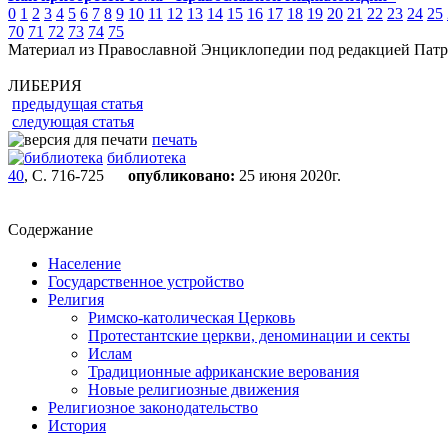
0
1
2
3
4
5
6
7
8
9
10
11
12
13
14
15
16
17
18
19
20
21
22
23
24
25
70
71
72
73
74
75
Материал из Православной Энциклопедии под редакцией Патр
ЛИБЕРИЯ
предыдущая статья
следующая статья
печать
библиотека
40
, С. 716-725
опубликовано:
25 июня 2020г.
Содержание
Население
Государственное устройство
Религия
Римско-католическая Церковь
Протестантские церкви, деноминации и секты
Ислам
Традиционные африканские верования
Новые религиозные движения
Религиозное законодательство
История