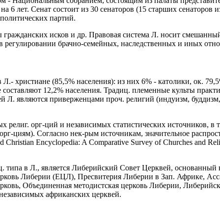
м - Национальным собранием, состоящим из палаты представителе
 6 лет. Сенат состоит из 30 сенаторов (15 старших сенаторов 
0 политических партий.
гражданских исков и др. Правовая система Л. носит смешанный х
т в регулировании брачно-семейных, наследственных и иных от
 Л.- христиане (85,5% населения): из них 6% - католики, ок. 7
составляют 12,2% населения. Традиц. племенные культы практи
ей Л. являются приверженцами проч. религий (индуизм, буддизм,
х религ. орг-ций и независимых статистических источников, в 
орг-циям). Согласно нек-рым источникам, значительное распрос
ristian Encyclopedia: A Comparative Survey of Churches and Religio
типа в Л., является Либерийский Совет Церквей, основанный в 
ерковь Либерии (ЕЦЛ), Пресвитерия Либерии в Зап. Африке, Ас
ерковь, Объединенная методистская церковь Либерии, Либерийск
 независимых африканских церквей.