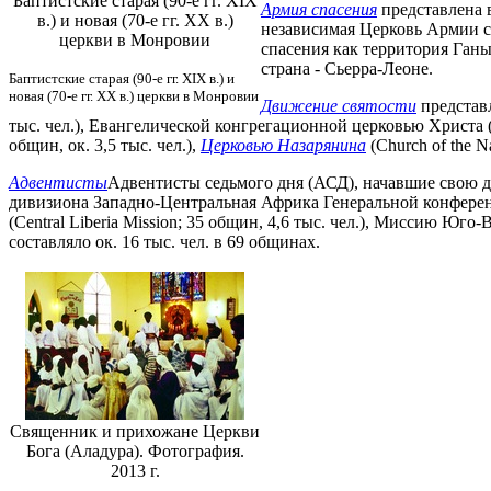
Баптистские старая (90-е гг. XIX
Армия спасения
представлена в
в.) и новая (70-е гг. ХХ в.)
независимая Церковь Армии сп
церкви в Монровии
спасения как территория Ганы
страна - Сьерра-Леоне.
Баптистские старая (90-е гг. XIX в.) и
новая (70-е гг. ХХ в.) церкви в Монровии
Движение святости
представл
тыс. чел.), Евангелической конгрегационной церковью Христа (Eva
общин, ок. 3,5 тыс. чел.),
Церковью Назарянина
(Church of the Na
Адвентисты
Адвентисты седьмого дня (АСД), начавшие свою де
дивизиона Западно-Центральная Африка Генеральной конференц
(Central Liberia Mission; 35 общин, 4,6 тыс. чел.), Миссию Юго-
составляло ок. 16 тыс. чел. в 69 общинах.
Священник и прихожане Церкви
Бога (Аладура). Фотография.
2013 г.