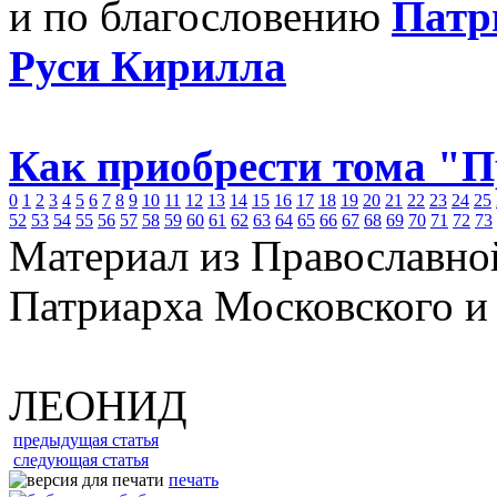
и по благословению
Патр
Руси Кирилла
Как приобрести тома "
0
1
2
3
4
5
6
7
8
9
10
11
12
13
14
15
16
17
18
19
20
21
22
23
24
25
52
53
54
55
56
57
58
59
60
61
62
63
64
65
66
67
68
69
70
71
72
73
Материал из Православно
Патриарха Московского и
ЛЕОНИД
предыдущая статья
следующая статья
печать