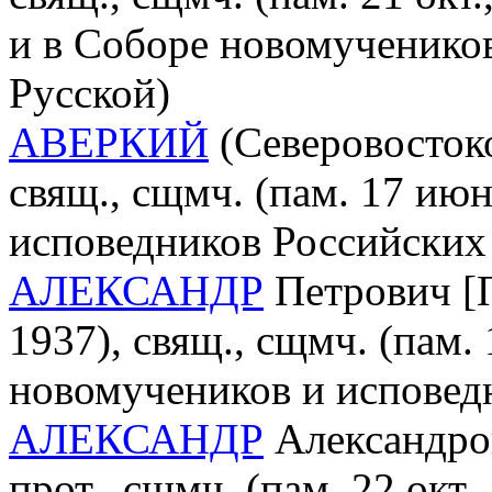
и в Соборе новомученико
Русской)
АВЕРКИЙ
(Северовостоко
свящ., сщмч. (пам. 17 ию
исповедников Российских
АЛЕКСАНДР
Петрович [П
1937), свящ., сщмч. (пам. 
новомучеников и исповед
АЛЕКСАНДР
Александров
прот., сщмч. (пам. 22 окт