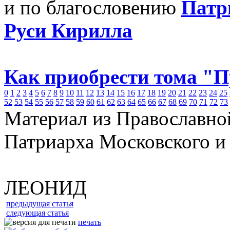
и по благословению
Патр
Руси Кирилла
Как приобрести тома "
0
1
2
3
4
5
6
7
8
9
10
11
12
13
14
15
16
17
18
19
20
21
22
23
24
25
52
53
54
55
56
57
58
59
60
61
62
63
64
65
66
67
68
69
70
71
72
73
Материал из Православно
Патриарха Московского и
ЛЕОНИД
предыдущая статья
следующая статья
печать