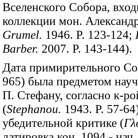
Вселенского Собора, вход
коллекции мон. Александр
Grumel.
1946. P. 123-124;
Barber.
2007. P. 143-144).
Дата примирительного Соб
965) была предметом нау
П. Стефану, согласно к-ро
(
Stephanou.
1943. P. 57-64
убедительной критике (
Γλ
датировка кон. 1094 - нач.