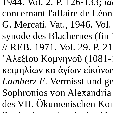
1944. Vol. 2. P. 126-133;
id
concernant l'affaire de Léo
G. Mercati. Vat., 1946. Vol.
synode des Blachernes (fin
// REB. 1971. Vol. 29. P. 2
᾿Αλεξίου Κομνηνοῦ (1081-
κειμηλίων κα ἁγίων εἰκόνω
Lamberz E.
Vermisst und ge
Sophronios von Alexandria 
des VII. Ökumenischen Kon