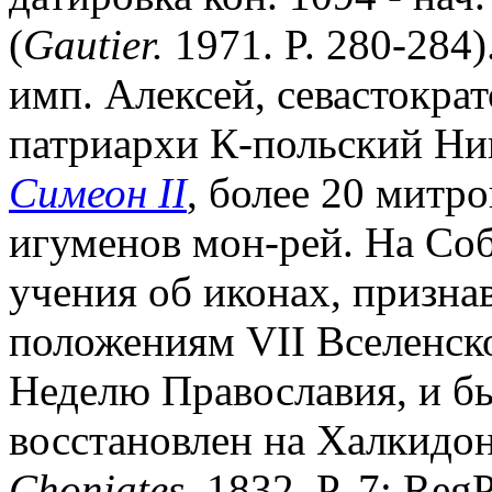
(
Gautier.
1971. P. 280-284
имп. Алексей, севастократ
патриархи К-польский Ни
Симеон II
, более 20 митр
игуменов мон-рей. На Собо
учения об иконах, призна
положениям VII Вселенск
Неделю Православия, и бы
восстановлен на Халкидон
Choniates.
1832. P. 7; Reg