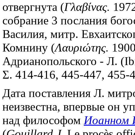
отвергнута (
Γλαβίνας.
1972
собрание 3 послания бого
Василия, митр. Евхаитског
Комнину (
Λαυριώτης.
1900
Адрианопольского - Л. (Ibi
Σ. 414-416, 445-447, 455-4
Дата поставления Л. мит
неизвестна, впервые он у
над философом
Иоанном 
(
Gouillard J.
Le procès offic