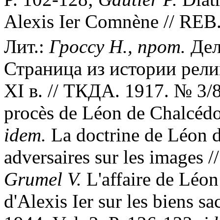
Alexis Ier Comnène // REB. 
Лит.:
Гроссу Н., прот.
Дел
Страница из истории рели
XI в. // ТКДА. 1917. № 3/
procès de Léon de Chalcédoi
idem.
La doctrine de Léon d
adversaires sur les images /
Grumel V.
L'affaire de Léon
d'Alexis Ier sur les biens sa