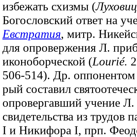
избежать схизмы (
Луховиц
Богословский ответ на уч
Евстратия
, митр. Никейс
для опровержения Л. приб
иконоборческой (
Louri
é
.
2
506-514). Др. оппонентом 
рый составил святоотечес
опровергавший учение Л. 
свидетельства из трудов 
I и Никифора I, прп. Фео