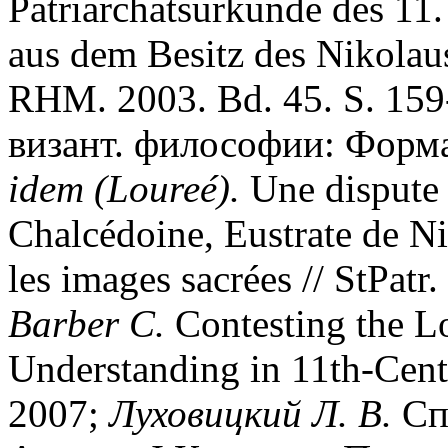
Patriarchatsurkunde des 11.
aus dem Besitz des Nikolau
RHM. 2003. Bd. 45. S. 15
визант. философии: Форма
idem (Loure
é
).
Une dispute 
Chalcédoine, Eustrate de Nic
les images sacrées // StPatr
Barber C.
Contesting the Lo
Understanding in 11th-Cent
2007;
Луховицкий Л. В.
Сп