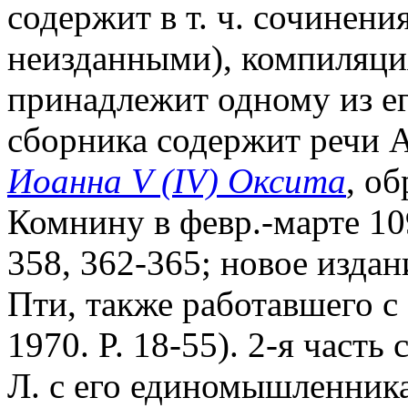
содержит в т. ч. сочинени
неизданными), компиляци
принадлежит одному из ег
сборника содержит речи 
Иоанна V (IV) Оксита
, о
Комнину в февр.-марте 109
358, 362-365; новое издан
Пти, также работавшего с
1970. P. 18-55). 2-я част
Л. с его единомышленник