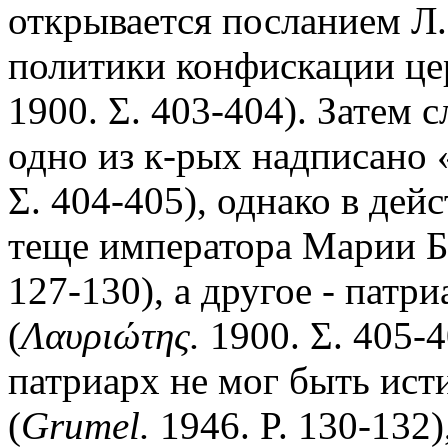
открывается посланием Л.
политики конфискации це
1900. Σ. 403-404). Затем 
одно из к-рых надписано 
Σ. 404-405), однако в де
теще императора Марии Б
127-130), а другое - патр
(
Λαυριώτης.
1900. Σ. 405-4
патриарх не мог быть ис
(
Grumel.
1946. P. 130-132)