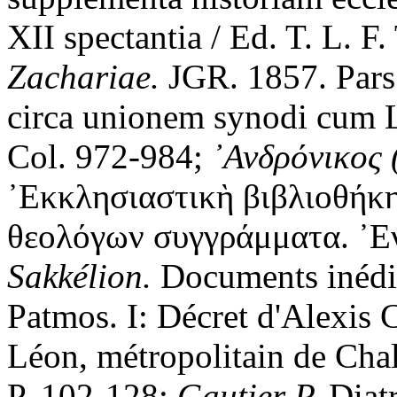
XII spectantia / Ed. T. L. F.
Zachariae.
JGR. 1857. Pars
circa unionem synodi cum L
Col. 972-984;
᾿Ανδρόνικος 
᾿Εκκλησιαστικὴ βιβλιοθήκ
θεολόγων συγγράμματα. ᾿Εν
Sakk
é
lion.
Documents inédits
Patmos. I: Décret d'Alexis
Léon, métropolitain de Chal
P. 102-128;
Gautier P.
Diatr