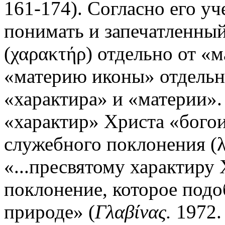
161-174). Согласно его у
понимать и запечатленный
(χαρακτήρ) отдельно от «м
«материю иконы» отдельно
«характира» и «материи».
«характир» Христа «богои
служебного поклонения (λ
«...пресвятому характиру 
поклонение, которое под
природе» (
Γλαβίνας.
1972. 