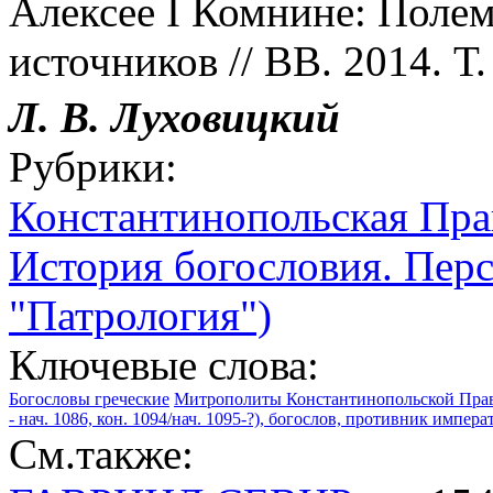
Алексее I Комнине: Полем
источников // ВВ. 2014. Т.
Л. В. Луховицкий
Рубрики:
Константинопольская Пра
История богословия. Перс
"Патрология")
Ключевые слова:
Богословы греческие
Митрополиты Константинопольской Пра
- нач. 1086, кон. 1094/нач. 1095-?), богослов, противник импер
См.также: