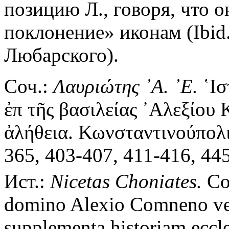
позицию Л., говоря, что 
поклонение» иконам (Ibid. 
Любарского).
Соч.:
Λαυριώτης ᾿Α. ᾿Ε.
῾Ισ
ἐπ τῆς βασιλείας ᾿Αλεξίου
ἀλήθεια. Κωνσταντινούπολις
365, 403-407, 411-416, 44
Ист.:
Nicetas Choniates.
Co
domino Alexio Comneno ve
supplementa historiam eccle