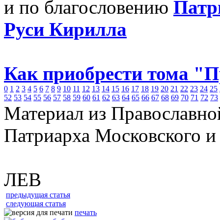
и по благословению
Патр
Руси Кирилла
Как приобрести тома "
0
1
2
3
4
5
6
7
8
9
10
11
12
13
14
15
16
17
18
19
20
21
22
23
24
25
52
53
54
55
56
57
58
59
60
61
62
63
64
65
66
67
68
69
70
71
72
73
Материал из Православно
Патриарха Московского и
ЛЕВ
предыдущая статья
следующая статья
печать