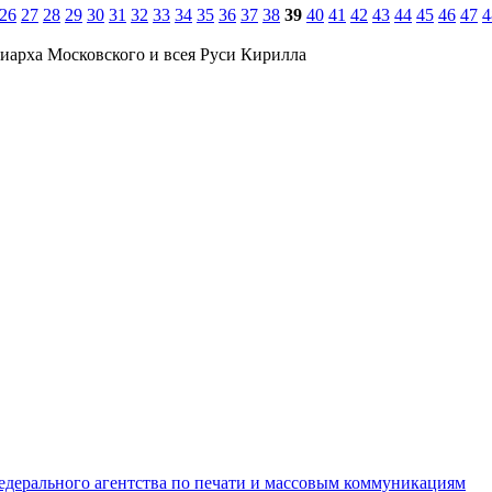
26
27
28
29
30
31
32
33
34
35
36
37
38
39
40
41
42
43
44
45
46
47
4
иарха Московского и всея Руси Кирилла
едерального агентства по печати и массовым коммуникациям