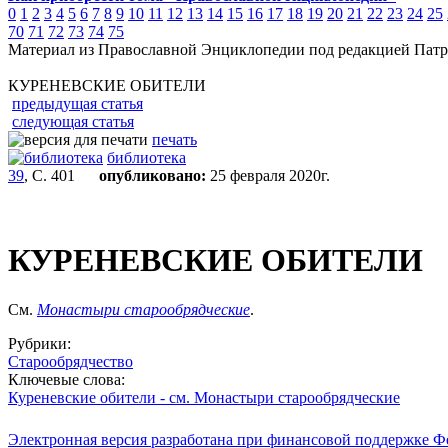
0
1
2
3
4
5
6
7
8
9
10
11
12
13
14
15
16
17
18
19
20
21
22
23
24
25
70
71
72
73
74
75
Материал из Православной Энциклопедии под редакцией Патр
КУРЕНЕВСКИЕ ОБИТЕЛИ
предыдущая статья
следующая статья
печать
библиотека
39
, С. 401
опубликовано:
25 февраля 2020г.
КУРЕНЕВСКИЕ ОБИТЕЛИ
См.
Монастыри старообрядческие
.
Рубрики:
Старообрядчество
Ключевые слова:
Куреневские обители - см. Монастыри старообрядческие
Электронная версия разработана при финансовой поддержке Ф