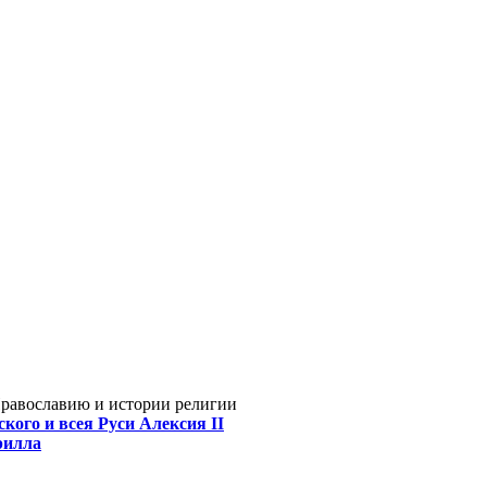
Православию и истории религии
кого и всея Руси Алексия II
рилла