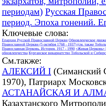
экзархатов, митрополий, е
периодам)
Русская Право
период. Эпоха гонений. Е
Ключевые слова:
Епархии Русской Православной Церкви
Обновленческое движе
Православной Церкви (5 октября 1768 - 1937) (см. также Тобо
Православная Церковь. История. 1917 - 1990
«Живая Церковь» 
обновленчества
Курганское викариатство Тобольской и Сибирск
См.также:
АЛЕКСИЙ I
(Симанский С
1970), Патриарх Московск
АСТАНАЙСКАЯ И АЛМ
Казахтанского Митрополи