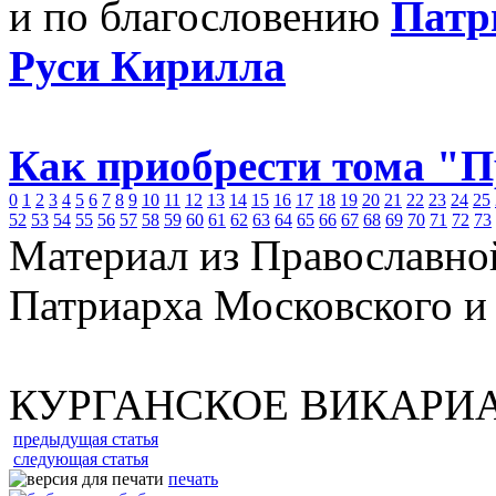
и по благословению
Патр
Руси Кирилла
Как приобрести тома "
0
1
2
3
4
5
6
7
8
9
10
11
12
13
14
15
16
17
18
19
20
21
22
23
24
25
52
53
54
55
56
57
58
59
60
61
62
63
64
65
66
67
68
69
70
71
72
73
Материал из Православно
Патриарха Московского и
КУРГАНСКОЕ ВИКАРИ
предыдущая статья
следующая статья
печать