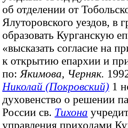
об отделении от Тобольск
Ялуторовского уездов, в 
образовать Курганскую еп
«высказать согласие на п
к открытию епархии и при
по:
Якимова, Черняк.
1992
Николай (Покровский)
1 н
духовенство о решении па
России св.
Тихона
учредит
управления приходами Ку