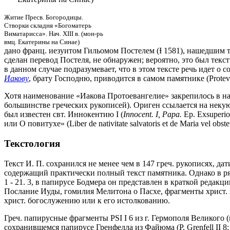
Житие Пресв. Богородицы.
Створки складня «Богоматерь
Виматарисса». Нач. XIII в. (мон-рь
вмц. Екатерины на Синае)
дано франц. иезуитом Гильомом Постелем (Ɨ 1581), нашедшим т
сделан перевод Постеля, не обнаружен; вероятно, это был текс
в данном случае подразумевает, что в этом тексте речь идет 
Иакову
, брату Господню, приводится в самом памятнике (Protev. 
Хотя наименование «Иакова Протоевангелие» закрепилось в на
большинстве греческих рукописей). Ориген ссылается на неку
был известен свт. Иннокентию I (
Innocent. I, Papa.
Ep. Exsuperio
или О повитухе» (Liber de nativitate salvatoris et de Maria vel o
Текстология
Текст И. П. сохранился не менее чем в 147 греч. рукописях, да
содержащий практически полный текст памятника. Однако в ряде
1 - 21. 3, в папирусе Бодмера он представлен в краткой редак
Послание Иуды, гомилия Мелитона о Пасхе, фрагменты христ. п
христ. богослужению или к его истолкованию.
Греч. папирусные фрагменты PSI I 6 из г. Гермополя Великого (ны
сохранившемся папирусе Гренфелла из Файюма (P. Grenfell II 8; 