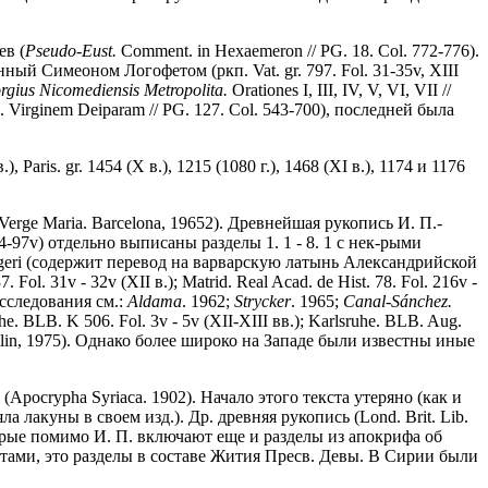
ев (
Pseudo-Eust.
Comment. in Hexaemeron // PG. 18. Col. 772-776).
нный Симеоном Логофетом (ркп. Vat. gr. 797. Fol. 31-35v, XIII
rgius Nicomediensis Metropolita.
Orationes I, III, IV, V, VI, VII //
s. Virginem Deiparam // PG. 127. Col. 543-700), последней была
Paris. gr. 1454 (X в.), 1215 (1080 г.), 1468 (XI в.), 1174 и 1176
Verge Maria. Barcelona, 19652). Древнейшая рукопись И. П.-
 94-97v) отдельно выписаны разделы 1. 1 - 8. 1 с нек-рыми
aligeri (содержит перевод на варварскую латынь Александрийской
. 31v - 32v (XII в.); Matrid. Real Acad. de Hist. 78. Fol. 216v -
и исследования см.:
Aldama
. 1962;
Strycker
. 1965;
Canal-S
á
nchez.
e. BLB. K 506. Fol. 3v - 5v (XII-XIII вв.); Karlsruhe. BLB. Aug.
Dublin, 1975). Однако более широко на Западе были известны иные
pocrypha Syriaca. 1902). Начало этого текста утеряно (как и
 лакуны в своем изд.). Др. древняя рукопись (Lond. Brit. Lib.
оторые помимо И. П. включают еще и разделы из апокрифа об
стами, это разделы в составе Жития Пресв. Девы. В Сирии были