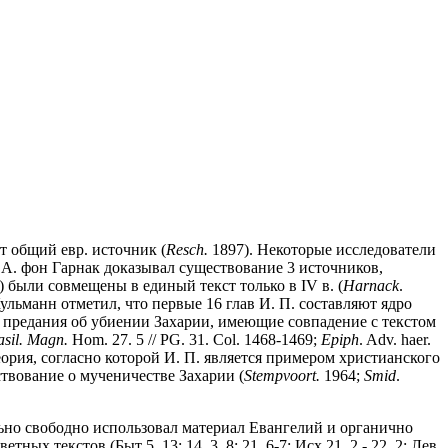
т общий евр. источник (
Resch.
1897). Некоторые исследователи
. А. фон Гарнак доказывал существование 3 источников,
 были совмещены в единый текст только в IV в. (
Harnack
.
Кульманн отметил, что первые 16 глав И. П. составляют ядро
ы предания об убиении Захарии, имеющие совпадение с текстом
asil. Magn.
Hom. 27. 5 // PG. 31. Col. 1468-1469;
Epiph
. Adv. haer.
теория, согласно которой И. П. является примером христианского
твование о мученичестве Захарии (
Stempvoort.
1964;
Smid
.
льно свободно использовал материал Евангелий и органично
тных текстов (Быт 5. 13; 14. 3, 8; 21. 6-7; Исх 21. 2 - 22. 2; Лев