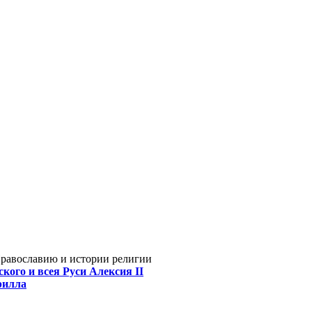
Православию и истории религии
кого и всея Руси Алексия II
рилла