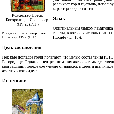
различает гор и пустынь, использ
характерно для египтян.
Рождество Пресв.
Язык
Богородицы. Икона. сер.
XIV в. (ГТГ)
Оригинальным языком памятника н
тексты, в которых использованы пр
Рождество Пресв. Богородицы.
Иосифа (гл. 18)).
Икона. сер. XIV в. (ГТГ)
Цель составления
Нек-рые исследователи полагают, что целью составления И. П.
Богородице. Однако в центре внимания автора - темы девственно
рый защищал церковное учение от нападок иудеев и язычников 
аскетического идеала.
Источники