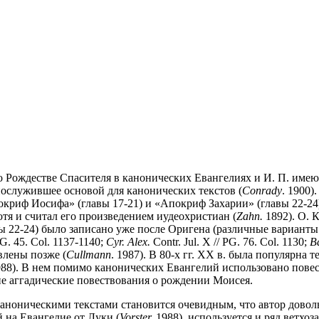
 о Рождестве Спасителя в канонических Евангелиях и И. П. имею
 послужившее основой для канонических текстов (
Conrady
. 1900)
окриф Иосифа» (главы 17-21) и «Апокриф Захарии» (главы 22-24)
хотя и считал его произведением иудеохристиан (
Zahn.
1892). О. 
вы 22-24) было записано уже после Оригена (различные вариант
 PG. 45. Col. 1137-1140;
Cyr. Alex.
Contr. Jul. X // PG. 76. Col. 1130;
B
влены позже (
Cullmann
. 1987). В 80-х гг. XX в. была популярна 
88). В нем помимо канонических Евангелий использовано повес
ие аггадические повествования о рождении Моисея.
с каноническими текстами становится очевидным, что автор дово
й на Евангелие от Луки (
Vorster.
1988), используется и ряд ветхозаве