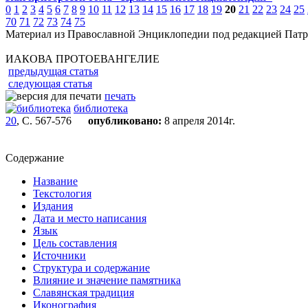
0
1
2
3
4
5
6
7
8
9
10
11
12
13
14
15
16
17
18
19
20
21
22
23
24
25
70
71
72
73
74
75
Материал из Православной Энциклопедии под редакцией Патр
ИАКОВА ПРОТОЕВАНГЕЛИЕ
предыдущая статья
следующая статья
печать
библиотека
20
, С. 567-576
опубликовано:
8 апреля 2014г.
Содержание
Название
Текстология
Издания
Дата и место написания
Язык
Цель составления
Источники
Структура и содержание
Влияние и значение памятника
Славянская традиция
Иконография