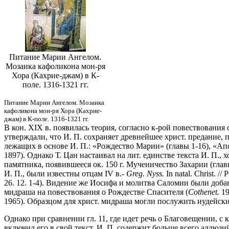
Питание Марии Ангелом.
Мозаика кафоликона мон-ря
Хора (Кахрие-джам) в К-
поле. 1316-1321 гг.
Питание Марии Ангелом. Мозаика
кафоликона мон-ря Хора (Кахрие-
джам) в К-поле. 1316-1321 гг.
В кон. XIX в. появилась теория, согласно к-рой повествования
утверждали, что И. П. сохраняет древнейшее христ. предание,
лежащих в основе И. П.: «Рождество Марии» (главы 1-16), «Ап
1897). Однако Т. Цан настаивал на лит. единстве текста И. П., 
памятника, появившееся ок. 150 г. Мученичество Захарии (гла
И. П., были известны отцам IV в.-
Greg. Nyss.
In natal. Christ. //
26. 12. 1-4). Видение же Иосифа и молитва Саломии были доба
мидраша на повествования о Рождестве Спасителя (
Cothenet.
19
1965). Образцом для христ. мидраша могли послужить иудейск
Однако при сравнении гл. 11, где идет речь о Благовещении, 
включил его в свой текст. И. П. содержит больше всего аллюзи