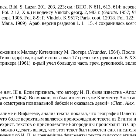
z. Bibl. S. Lazar. 201, 203, 223; см.: BHO, N 611, 613, 614; пере
Fol. 2-12, X в.) и кодексу Vindob. georg. 2, 983 г. (
Garitte
. 1957;
Bi
opt. 1305. Fol. 8-9; P. Vindob. K 9517; Paris. copt. 12918. Fol. 122
. Maria. 1909). Араб. версия разделов 1. 1 - 15. 4 сохранилась всего
ложении к Малому Катехизису М. Лютера (
Neander
. 1564). Посл
Тишендорфом, к-рый использовал 17 греческих рукописей. В XX 
рикера (1961), к-рый учел большую часть греч. рукописей, вклю
е нач. III в. Если признать, что автору И. П. была известна «Ап
pvoort
. 1964). Возможно, он был известен уже Клименту Алексан
 осмотрена повивальной бабкой и оказалась девой» (
Clem. Alex.
лиме и Вифлееме, анализ текста показал, что география Палести
что более вероятным является происхождение текста из Египта 
нехрист. текстов о приснодевстве Богородицы происходит из Сир
ожно сделать вывод, что этот текст был известен сир. писателя
инания об И. П. и древнейшие фрагменты текста являются египе