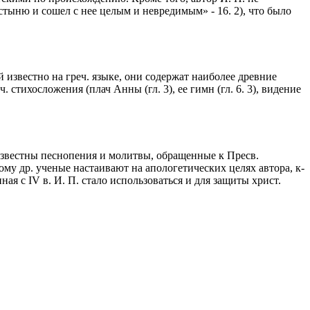
стыню и сошел с нее целым и невредимым» - 16. 2), что было
известно на греч. языке, они содержат наиболее древние
 стихосложения (плач Анны (гл. 3), ее гимн (гл. 6. 3), видение
в. известны песнопения и молитвы, обращенные к Пресв.
тому др. ученые настаивают на апологетических целях автора, к-
Начиная с IV в. И. П. стало использоваться и для защиты христ.