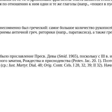
уя по отношению к ним одни и те же глаголы (напр., «пошел в пу
есомненно был греческий: самое большое количество рукописей 
иемы античной греч. риторики (напр., паратаксиса), а также греч.
 было прославление Пресв. Девы (
Smid
. 1965), поскольку с III 
го зачатия, Рождества и приснодевства (Protev. Jac. 20. 1). Поэ
(ср.:
Iust. Martyr.
Dial. 48;
Orig
. Contr. Cels. I 28, 32, 39; II 32). 