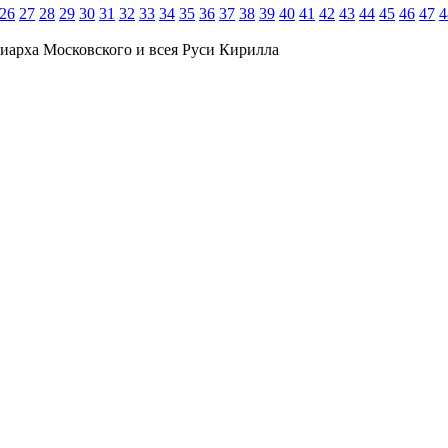
26
27
28
29
30
31
32
33
34
35
36
37
38
39
40
41
42
43
44
45
46
47
4
иарха Московского и всея Руси Кирилла