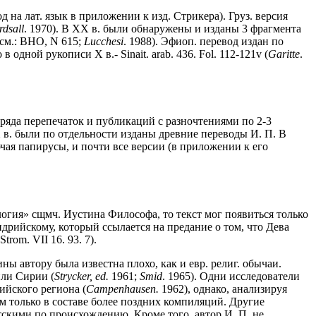
вод на лат. язык в приложении к изд. Стрикера). Груз. версия
rdsall
. 1970). В XX в. были обнаружены и изданы 3 фрагмента
; см.: BHO, N 615;
Lucchesi
. 1988). Эфиоп. перевод издан по
 в одной рукописи X в.- Sinait. arab. 436. Fol. 112-121v (
Garitte
.
е ряда перепечаток и публикаций с разночтениями по 2-3
в. были по отдельности изданы древние переводы И. П. В
чая папирусы, и почти все версии (в приложении к его
ология» сщмч. Иустина Философа, то текст мог появиться только
дрийскому, который ссылается на предание о том, что Дева
Strom. VII 16. 93. 7).
ны автору была известна плохо, как и евр. религ. обычаи.
или Сирии (
Strycker, ed.
1961;
Smid
. 1965). Одни исследователи
ийского региона (
Campenhausen.
1962), однако, анализируя
м только в составе более поздних компиляций. Другие
тскими по происхождению. Кроме того, автор И. П. не