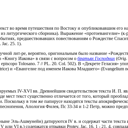
екст во время путешествия по Востоку и опубликовавшим его на 
т из литургического сборника). Выражение «протоевангелие» (к-
о событиях, предшествовавших повествованиям о Рождестве Спаси
Jac. 25. 1).
учной лит-ре, вероятно, оригинальным было название «Рождеств
ю «Книгу Иакова» в связи с вопросом о
братьях Господних
(
Orig
 episcopo Tolosano. 7 // PL. 20. Col. 502). В «Декрете Геласия
bstetrice) и «Евангелие под именем Иакова Младшего» (Evangelium nom
тируемых IV-XVI вв. Древнейшим свидетельством текста И. П. явля
 мест текст существенно отличается от того, который преоблада
ции. Поскольку в том же папирусе находятся тексты апокрифичес
еснопения, Апология Филея, Пс 33-34 и 1-2 Петр, можно предпо
не Эль-Ашмунейн) датируются IV в. и содержат части текста из Prot
V или VI в.) содержатся отрывки Protev. Jac. 16. 1 - 21. 4, совп