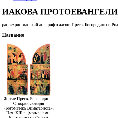
ИАКОВА ПРОТОЕВАНГЕЛИ
раннехристианский апокриф о жизни Пресв. Богородицы и Рож
Название
Житие Пресв. Богородицы.
Створки складня
«Богоматерь Виматарисса».
Нач. XIII в. (мон-рь вмц.
Екатерины на Синае)