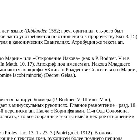
лат. языке (
Bibliander.
1552; греч. оригинал, с к-рого был
рое часто употребляется по отношению к пророчеству Быт 3. 15)
теля в канонических Евангелиях. Атрибуция же текста ап.
о Марии» или «Откровение Иакова» (как в P. Bodmer. V и в
. In Matth. 10. 17). Апокриф под именем ап. Иакова Младшего
» упоминаются апокрифы «Книга о Рождестве Спасителя и о Марии,
ine Iacobi minoris) (Decret. Gelas.).
ется папирус Бодмера (P. Bodmer. V; III или IV в.),
ет в минускульных рукописях. Главное разночтение - разд. 18.
кой переписки ап. Павла с Коринфянами, 11-я Ода Соломона,
лагать, что все собранные тексты имели нек-рое отношение к
ev. Jac. 13. 1 - 23. 3 (Papiri greci. 1912). В плохо
адающие с текстом греч. рукописей более позднего периода