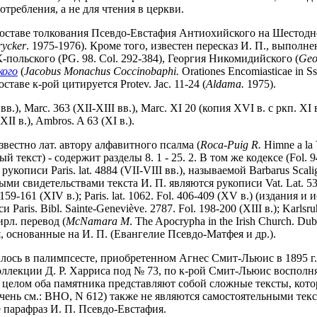
требления, а не для чтения в церкви.
 составе толкования Псевдо-Евстафия Антиохийского на Шестодн
rycker
. 1975-1976). Кроме того, известен пересказ И. П., выполне
-польского (PG. 98. Col. 292-384), Георгия Никомидийского (
Geo
кого
(
Jacobus Monachus Coccinobaphi.
Orationes Encomiasticae in S
таве к-рой цитируется Protev. Jac. 11-24 (
Aldama.
1975).
 Marc. 363 (XII-XIII вв.), Marc. XI 20 (копия XVI в. с ркп. XI в.), 
 (XII в.), Ambros. A 63 (XI в.).
известно лат. автору алфавитного псалма (
Roca-Puig R.
Himne a la 
ный текст) - содержит разделы 8. 1 - 25. 2. В том же кодексе (Fol.
кописи Paris. lat. 4884 (VII-VIII вв.), называемой Barbarus Sc
свидетельствами текста И. П. являются рукописи Vat. Lat. 537. Fol
ol. 159-161 (XIV в.); Paris. lat. 1062. Fol. 406-409 (XV в.) (издания 
aris. Bibl. Sainte-Geneviève. 2787. Fol. 198-200 (XIII в.); Karlsruh
ирл. перевод (
McNamara M
. The Apocrypha in the Irish Church. 
 основанные на И. П. (Евангелие Псевдо-Матфея и др.).
ось в палимпсесте, приобретенном Агнес Смит-Льюис в 1895 г. (A
ллекции Д. Р. Харриса под № 73, по к-рой Смит-Льюис восполняла
5). В целом оба памятника представляют собой сложные тексты, к
ечень см.: BHO, N 612) также не являются самостоятельными тек
 парафраз И. П. Псевдо-Евстафия.