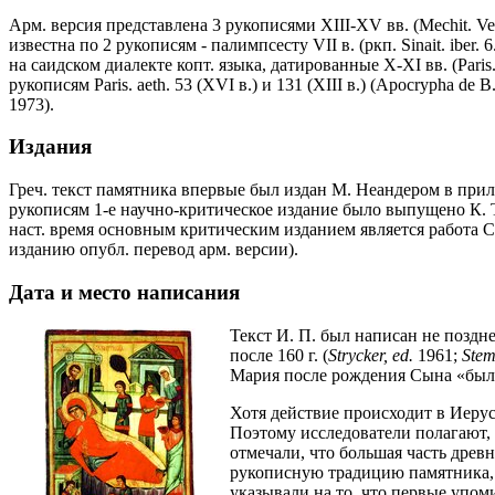
Арм. версия представлена 3 рукописями XIII-XV вв. (Mechit. Vene
известна по 2 рукописям - палимпсесту VII в. (ркп. Sinait. iber. 6. 
на саидском диалекте копт. языка, датированные X-XI вв. (Paris. c
рукописям Paris. aeth. 53 (XVI в.) и 131 (XIII в.) (Apocrypha de B
1973).
Издания
Греч. текст памятника впервые был издан М. Неандером в при
рукописям 1-е научно-критическое издание было выпущено К. 
наст. время основным критическим изданием является работа Ст
изданию опубл. перевод арм. версии).
Дата и место написания
Текст И. П. был написан не поздне
после 160 г. (
Strycker, ed.
1961;
Stem
Мария после рождения Сына «была
Хотя действие происходит в Иеруса
Поэтому исследователи полагают, 
отмечали, что большая часть древ
рукописную традицию памятника, м
указывали на то, что первые упом