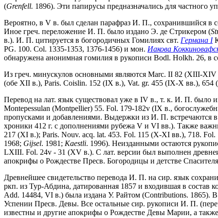
(
Grenfell.
1896). Эти папирусы предназначались для частного упо
Вероятно, в V в. был сделан парафраз И. П., сохранившийся в
Иное греч. переложение И. П. было издано Э. де Стрикером (
St
в.). И. П. цитируется в богородичных Гомилиях свт.
Германа I
К
PG. 100. Col. 1335-1353, 1376-1456) и мон.
Иакова Коккиновафс
обнаружена анонимная гомилия в рукописи Bodl. Holkh. 26, в сос
Из греч. минускулов основными являются Marc. II 82 (XIII-XIV вв.),
(обе XII в.), Paris. Coislin. 152 (IX в.), Vat. gr. 455 (IX-X вв.), 654
Перевод на лат. язык существовал уже в IV в., т. к. И. П. было 
Montepessulan (Montpellier) 55. Fol. 179-182v (IX в., богослужеб
пропусками и добавлениями. Выдержки из И. П. встречаются в ру
хроники 412 г. с дополнениями рубежа V и VI вв.). Также важными 
217 (XI в.); Paris. Nouv. acq. lat. 453. Fol. 115 (X-XI вв.), 718. F
1968;
Gijsel
. 1981;
Kaestli
. 1996). Неизданными остаются рукописи P
LXIII. Fol. 24v - 31 (XV в.). С лат. версии был выполнен древне
апокрифы о Рождестве Пресв. Богородицы и детстве Спасителя,
Древнейшее свидетельство перевода И. П. на сир. язык сохранил
ркп. из Тур-Абдина, датированная 1857 и входившая в состав ко
Add. 14484, VI в.) была издана У. Райтом (Contributions. 186
Успении Пресв. Девы. Все остальные сир. рукописи И. П. (пер
известны и другие апокрифы о Рождестве Девы Марии, а также