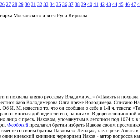
26
27
28
29
30
31
32
33
34
35
36
37
38
39
40
41
42
43
44
45
46
47
4
иарха Московского и всея Руси Кирилла
амяти и похвалы князю русскому Владимиру...» («Память и похвал
 крестися баба Володимерова Олга преже Володимера. Списано И
. Об И. М. известно то, что он сообщил о себе в 1-й ч. текста: 
ав от многыя добродетели его, написах». В дореволюционной ли
но лицо с пресв. Иаковом, упомянутым в летописи под 1074 г. в
прп.
Феодосий
предлагал братии избрать Иакова своим преемником
 вместе со своим братом Павлом «с Летьца», т. е. с реки Альты 
я еще один киевский книжник черноризец Иаков - автор вопросов 