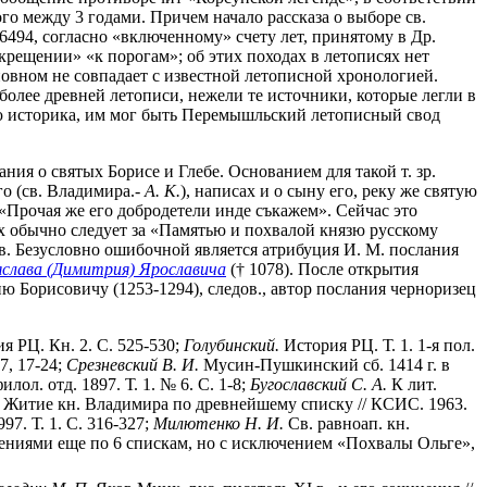
го между 3 годами. Причем начало рассказа о выборе св.
 6494, согласно «включенному» счету лет, принятому в Др.
 крещении» «к порогам»; об этих походах в летописях нет
новном не совпадает с известной летописной хронологией.
олее древней летописи, нежели те источники, которые легли в
ю историка, им мог быть Перемышльский летописный свод
ния о святых Борисе и Глебе. Основанием для такой т. зр.
го (св. Владимира.-
А. К.
), написах и о сыну его, реку же святую
 «Прочая же его добродетели инде съкажем». Сейчас это
х обычно следует за «Памятью и похвалой князю русскому
 в. Безусловно ошибочной является атрибуция И. М. послания
яслава (Димитрия) Ярославича
(† 1078). После открытия
ию Борисовичу (1253-1294), следов., автор послания черноризец
я РЦ. Кн. 2. С. 525-530;
Голубинский.
История РЦ. Т. 1. 1-я пол.
7, 17-24;
Срезневский В. И.
Мусин-Пушкинский сб. 1414 г. в
ол. отд. 1897. Т. 1. № 6. С. 1-8;
Бугославский С. А.
К лит.
 Житие кн. Владимира по древнейшему списку // КСИС. 1963.
97. Т. 1. С. 316-327;
Милютенко Н. И.
Св. равноап. кн.
тениями еще по 6 спискам, но с исключением «Похвалы Ольге»,