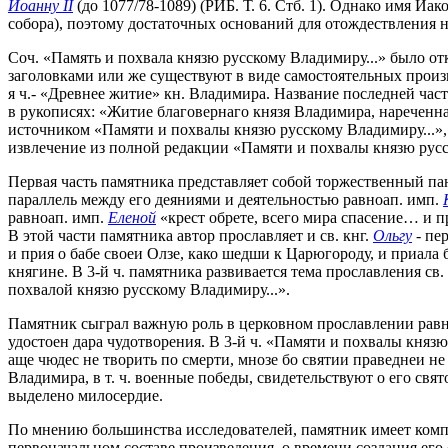
Иоанну II
(до 1077/78-1089) (РИБ. Т. 6. Стб. 1). Однако имя И
собора), поэтому достаточных оснований для отождествления н
Соч. «Память и похвала князю русскому Владимиру...» было отк
заголовками или же существуют в виде самостоятельных произвед
я ч.- «Древнее житие» кн. Владимира. Название последней час
в рукописях: «Житие благовернаго князя Владимира, нареченн
источником «Памяти и похвалы князю русскому Владимиру...»,
извлечение из полной редакции «Памяти и похвалы князю русс
Первая часть памятника представляет собой торжественный пан
параллель между его деяниями и деятельностью равноап. имп.
равноап. имп.
Еленой
«крест обрете, всего мира спасение… и 
В этой части памятника автор прославляет и св. кнг.
Ольгу
- пе
и прия о бабе своеи Олзе, како шедши к Царюгороду, и приала
княгине. В 3-й ч. памятника развивается тема прославления св
похвалой князю русскому Владимиру...».
Памятник сыграл важную роль в церковном прославлении равноа
удостоен дара чудотворения. В 3-й ч. «Памяти и похвалы княз
аще чюдес не творить по смерти, мнозе бо святии праведнеи не
Владимира, в т. ч. военные победы, свидетельствуют о его свят
выделено милосердие.
По мнению большинства исследователей, памятник имеет комп
первоначальном составе произведения, о времени создания его 