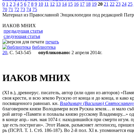
0
1
2
3
4
5
6
7
8
9
10
11
12
13
14
15
16
17
18
19
20
21
22
23
24
25
70
71
72
73
74
75
Материал из Православной Энциклопедии под редакцией Патр
ИАКОВ МНИХ
предыдущая статья
следующая статья
печать
библиотека
20
, С. 543-545
опубликовано:
2 апреля 2014г.
ИАКОВ МНИХ
(XI в.), древнерус. писатель, автор (или один из авторов) «П
своя крести, и всю землю Рускую от конца и до конца, и како
посвященного равноап. кн.
Владимиру (Василию) Святославичу
благовернем князи Володимери всея Рускиа земля… и мало събр
рой автор «Памяти и похвалы князю русскому Владимиру...» од
в конце апр.- нач. мая 1074 г. находившийся при смерти игум. 
зде есть постриган». Этот Иаков, разъясняет летописец, пришел
рь (ПСРЛ. Т. 1. Стб. 186-187). Во 2-й пол. XI в. упоминаетс