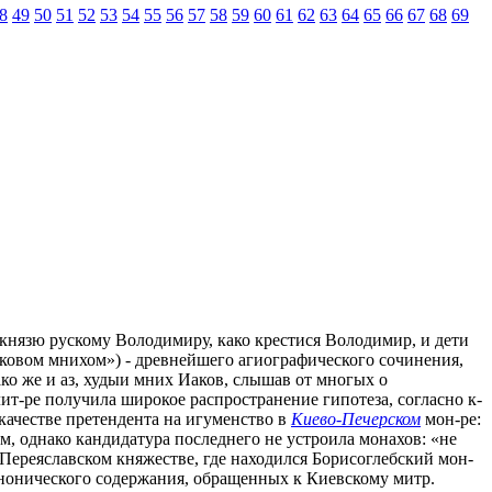
8
49
50
51
52
53
54
55
56
57
58
59
60
61
62
63
64
65
66
67
68
69
а князю рускому Володимиру, како крестися Володимир, и дети
аковом мнихом») - древнейшего агиографического сочинения,
«Тако же и аз, худыи мних Иаков, слышав от многых о
т-ре получила широкое распространение гипотеза, согласно к-
 качестве претендента на игуменство в
Киево-Печерском
мон-ре:
, однако кандидатура последнего не устроила монахов: «не
в Переяславском княжестве, где находился Борисоглебский мон-
канонического содержания, обращенных к Киевскому митр.