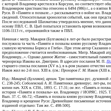
с которой Владимир крестился в Корсуни, но соответствует общ
Владимиром христианства отнесено к 6494 (986) г., а о взятии 
Руси. В «Памяти и похвале...» рассказывается о войне кн. Влад
сведений. Относительная хронология событий, как они предста
После исследований Шахматова утвердилось мнение, что данные
основу ПВЛ. С. В. Цыб попытался установить время возникно
1106-1113 гг., отразившийся также в ПВЛ.
Начиная с митр. Макария (Булгакова) в лит-ре было распростран
послужила та часть «Памяти и похвалы князю русскому Владими
славную мученика Бориса и Глеба». При этом автор Сказания о 
предположение считается необоснованным. Митр. Макарий атри
Владимиру...». Однако данное Житие - самостоятельный памятн
черноризца Иакова кн. Дмитрию. В адресате послания М. П.
По
старшего списка послания (XV в.), в к-ром указано отчество кн
Иаков жил во 2-й пол. XIII в. (см.:
Прохоров Г. М.
Иаков (XIII в.
Изд.:
Макарий (Булгаков), архим.
Три памятника рус. духовной лит
С. 238-245;
Соболевский А. И.
Памятники древнерус. лит-ры, пос
копии нач. XIX в. СПб., 1893. С. 17-31;
он же.
«Память и похвала
истории «Памяти и похвалы» кн. Владимиру // ИОРЯС. 1925. Т. 
Вып. 37. С. 66-72; «Память и похвала князю русскому Владимиру»
Владимир и крещение Руси: Древнейшие письменные источники. 
изданной отдельно: Там же. С. 498-500].