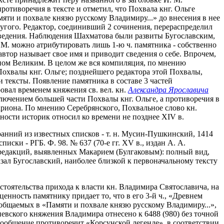
 противоречия в тексте и отметил, что Похвала кнг. Ольге
яти и похвале князю русскому Владимиру...» до внесения в нее
угого. Редактор, соединивший 2 сочинения, перераспределил
изведения. Наблюдения Шахматова были развиты Бугославским,
М. можно атрибутировать лишь 1-ю ч. памятника - собственно
автор называет свое имя и приводит сведения о себе. Впрочем,
ином Великим. В целом же вся компиляция, по мнению
и Похвалы кнг. Ольге; позднейшего редактора этой Похвалы,
и тексты. Появление памятника в составе 3 частей
овал временем княжения св. вел. кн.
Александра Ярославича
сключением большей части Похвалы кнг. Ольге, а противоречия в
ариона. По мнению Серебрянского, Похвальное слово кн.
ности историк относил ко времени не позднее XIV в.
ранний из известных списков - т. н. Мусин-Пушкинский, 1414
иски - РГБ. Ф. 98. № 637 (70-е гг. XV в., издан А. А.
. редакций, выявленных Макарием (Булгаковым): полный вид,
зал Бугославский, наиболее близкой к первоначальному тексту
тоятельства прихода к власти кн. Владимира Святославича, на
енность памятнику придает то, что в его 3-й ч., «Древнем
общаемых в «Памяти и похвале князю русскому Владимиру...»,
киевского княжения Владимира отнесено к 6488 (980) без точной
 сообщение противоречит «Корсунской легенде», в соответствии