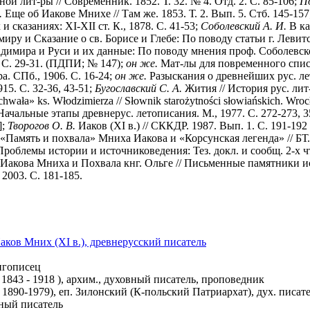
ой лит-ры // Современник. 1852. Т. 32. № 4. Отд. 2. С. 85-106;
П
.
Еще об Иакове Мнихе // Там же. 1853. Т. 2. Вып. 5. Стб. 145-157
и сказаниях: XI-XII ст. К., 1878. С. 41-53;
Соболевский А. И.
В ка
ру и Сказание о св. Борисе и Глебе: По поводу статьи г. Левитск
ира и Руси и их данные: По поводу мнения проф. Соболевского 
 С. 29-31. (ПДПИ; № 147);
он же.
Мат-лы для повременного списка
. СПб., 1906. С. 16-24;
он же.
Разыскания о древнейших рус. лет
15. С. 32-36, 43-51;
Бугославский С. А.
Жития // История рус. лит-р
hwała» ks. Włodzimierza // Słownik starożytności słowiańskich. Wrocł
ачальные этапы древнерус. летописания. М., 1977. С. 272-273, 
];
Творогов О. В.
Иаков (XI в.) // СККДР. 1987. Вып. 1. С. 191-192
«Память и похвала» Мниха Иакова и «Корсунская легенда» // БТ. 
облемы истории и источниковедения: Тез. докл. и сообщ. 2-х чте
Иакова Мниха и Похвала кнг. Ольге // Письменные памятники ис
 2003. С. 181-185.
аков Мних (XI в.), древнерусский писатель
нигописец
843 - 1918 ), архим., духовный писатель, проповедник
90-1979), еп. Зилонский (К-польский Патриархат), дух. писат
вный писатель