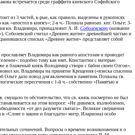
 Иакова встречается среди граффити киевского Софийского
тоит из 3 частей, к-рые, как правило, выделены в рукописях
к «апостол в князех»; 2-я ч.- Похвала равноап. кнг. Ольге; 3-
тия кн. Владимира, принадлежит А. И.
Соболевскому
(название
»). Соболевский считал «Древнее житие» древнейшей частью и
охранившихся списках «Древнее житие» представляет собой
 прославляет Владимира как равного апостолам и проводит
селенеи»: подобно тому как имп. Константин с матерью
же и блаженый князь Володимир створи с бабои своеи Олгои».
хновил кн. Владимира на принятие Крещения («взиска спасениа
об Ольге дало повод для включения в памятник Похвалы св.
логические пересечения с 1-й ч.- собственно «Памятью и
 смущало то обстоятельство, что св. князь посмертно не был
станавливается на этом вопросе: «Не дивимся, възлюбленеи,
еобходимости «от дел разумети святаго». Великие свершения
и в «Слове о законе и благодати» митр. Илариона) особо
оятельных сочинений. Вопросы о времени возникновения и о
ксте принадлежит перу названного в заголовке И. М.