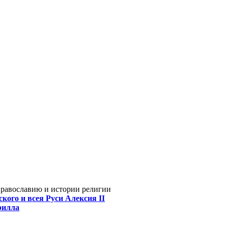
Православию и истории религии
кого и всея Руси Алексия II
рилла