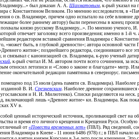
ладимиру...» был доказан А. А.
Шахматовым
, к-рый указал на
имира с Константином Великим. По мнению исследователя, в «Пам
ния о св. Владимире, причем одно испытало на себе влияние др
надлежащие более раннему автору) были перенесены в конец про
похвалы князю русскому Владимиру...». По мнению ученого, И. 
оторой отвечает заголовку всего произведения; именно в 1-й ч. 
зднейшим редактором вставкой сравнения Владимира с Констант
шего, «может быть, в глубокой древности»; автора основной част
 «Древнего жития»; позднейшего редактора, соединившего все эт
, и связывал с канонизацией св. Владимира, к-рую ученый датир
нский
, к-рый считал И. М. автором почти всего сочинения, за и
рым относил летописи и «Слово о законе и благодати» митр. Ил
ление окончательной редакции памятника в севернорус. письмен
 помещено под 15 июля (день памяти св. Владимира). Наиболее 
, изданной В. И.
Срезневским
. Наиболее древние сохранившиеся сп
, Бугославским и Н. И. Милютенко). Списки разделяются на неск
вид, включающий лишь «Древнее житие» кн. Владимира. Как пока
сках XV в.
 собой ценный исторический источник, проливающий свет на обс
льства и время его личного крещения и Крещения Руси. Особую ц
 отличный от
«Повести временных лет»
(ПВЛ). Ряд сведений, со
ения Владимира в Киеве - 11 июня 6486 (978) г.; в ПВЛ начало 
щается о взятии князем Корсуни в 3-е лето после крещения. Это