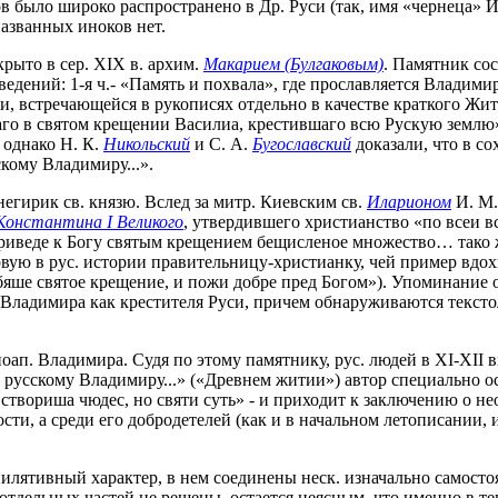
аков было широко распространено в Др. Руси (так, имя «чернеца»
азванных иноков нет.
рыто в сер. XIX в. архим.
Макарием (Булгаковым)
. Памятник сос
ений: 1-я ч.- «Память и похвала», где прославляется Владимир ка
ти, встречающейся в рукописях отдельно в качестве краткого Жи
аго в святом крещении Василиа, крестившаго всю Рускую землю
 однако Н. К.
Никольский
и С. А.
Бугославский
доказали, что в с
кому Владимиру...».
егирик св. князю. Вслед за митр. Киевским св.
Иларионом
И. М.
Константина I Великого
, утвердившего христианство «по всеи в
приведе к Богу святым крещением бещисленое множество… тако 
рвую в рус. истории правительницу-христианку, чей пример вдо
 бяше святое крещение, и пожи добре пред Богом»). Упоминание 
. Владимира как крестителя Руси, причем обнаруживаются тексто
п. Владимира. Судя по этому памятнику, рус. людей в XI-XII вв.
ю русскому Владимиру...» («Древнем житии») автор специально о
 створиша чюдес, но святи суть» - и приходит к заключению о н
ости, а среди его добродетелей (как и в начальном летописании, 
илятивный характер, в нем соединены неск. изначально самост
отдельных частей не решены, остается неясным, что именно в те