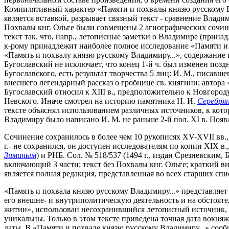
Компилятивный характер «Памяти и похвалы князю русскому В
является вставкой, разрывает связный текст - сравнение Влад
Похвалы кнг. Ольге были совмещены 2 агиографических сочине
текст так, что, напр., летописные заметки о Владимире (при
к-рому принадлежит наиболее полное исследование «Памяти и 
«Память и похвалу князю русскому Владимиру...», содержание к
Бугославский не исключает, что конец 1-й ч. был изменен по
Бугославского, есть результат творчества 5 лиц: И. М., писав
внесшего легендарный рассказ о гробнице св. княгини; автора
Бугославский относил к XIII в., предположительно к Новгороду
Невского. Иначе смотрел на историю памятника Н. И.
Серебря
тексте объяснял использованием различных источников, к кото
Владимиру было написано И. М. не раньше 2-й пол. XI в. Появ
Сочинение сохранилось в более чем 10 рукописях XV-XVII вв.,
г.- не сохранился, он доступен исследователям по копии XIX в.
Зиминым
) и РНБ. Сол. № 518/537 (1494 г., издан Срезневским
включающий 3 части; текст без Похвалы кнг. Ольге; краткий 
является полная редакция, представленная во всех старших спи
«Память и похвала князю русскому Владимиру...» представляет
его внешне- и внутриполитическую деятельность и на обстояте
житии», использован несохранившийся летописный источник,
уникальны. Только в этом тексте приведена точная дата вокняж
даты. В «Памяти и похвале князю русскому Владимиру...» сооб