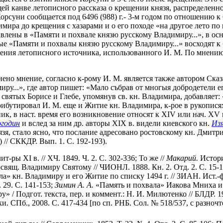
ей канве летописного рассказа о крещении князя, распределенно
Корсуни сообщается под 6496 (988) г.- 3-м годом по отношению к
имира до крещения с хазарами и о его походе «на другое лето по
влены в «Памяти и похвале князю русскому Владимиру...», в ос
 «Памяти и похвалы князю русскому Владимиру...» восходят к б
вения летописного источника, использованного И. М. По мнени
ено мнение, согласно к-рому И. М. является также автором Сказа
ру...», где автор пишет: «Мало събрав от многыя добродетели е
святых Борисе и Глебе, упомянув св. кн. Владимира, добавляет:
бутировал И. М. еще и Житие кн. Владимира, к-рое в рукопися
ик, в наст. время его возникновение относят к XIV или нач. XV
годин
и вслед за ним др. авторы XIX в. видели киевского кн.
Из
язя, стало ясно, что послание адресовано ростовскому кн. Дмитр
) // СККДР. Вып. 1. С. 192-193).
-ры XI в. // ХЧ. 1849. Ч. 2. С. 302-336; То же //
Макарий.
Истори
вящ. Владимиру Святому // ЧИОНЛ. 1888. Кн. 2. Отд. 2. С. 15-1
» кн. Владимиру и его Житие по списку 1494 г. // ЗИАН. Ист.-фил
29. С. 141-153;
Зимин А. А.
«Память и похвала» Иакова Мниха и
 / Подгот. текста, пер. и коммент.: Н. И. Милютенко // БЛДР. 19
СПб., 2008. С. 417-434 [по сп. РНБ. Сол. № 518/537, с разноч