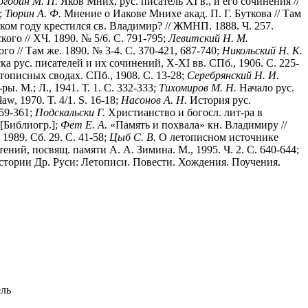
огодин М. П.
Яков Мних, рус. писатель XI в., и его сочинения //
;
Тюрин А. Ф.
Мнение о Иакове Мнихе акад. П. Г. Буткова // Там
ком году крестился св. Владимир? // ЖМНП. 1888. Ч. 257.
ого // ХЧ. 1890. № 5/6. С. 791-795;
Левитский Н. М.
// Там же. 1890. № 3-4. С. 370-421, 687-740;
Никольский Н. К.
 рус. писателей и их сочинений, X-XI вв. СПб., 1906. С. 225-
описных сводах. СПб., 1908. С. 13-28;
Серебрянский Н. И.
ы. М.; Л., 1941. Т. 1. С. 332-333;
Тихомиров М. Н.
Начало рус.
aw, 1970. T. 4/1. S. 16-18;
Насонов А. Н.
История рус.
359-361;
Подскальски Г.
Христианство и богосл. лит-ра в
 [Библиогр.];
Фет Е. А.
«Память и похвала» кн. Владимиру //
1989. Сб. 29. С. 41-58;
Цыб С. В.
О летописном источнике
ний, посвящ. памяти А. А. Зимина. М., 1995. Ч. 2. С. 640-644;
тории Др. Руси: Летописи. Повести. Хождения. Поучения.
ель