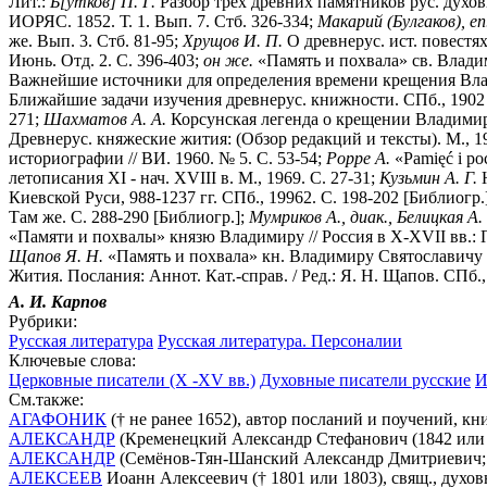
Лит.:
Б[утков] П. Г.
Разбор трех древних памятников рус. духовн
ИОРЯС. 1852. Т. 1. Вып. 7. Стб. 326-334;
Макарий (Булгаков), еп
же. Вып. 3. Стб. 81-95;
Хрущов И. П.
О древнерус. ист. повестях 
Июнь. Отд. 2. С. 396-403;
он же.
«Память и похвала» св. Владими
Важнейшие источники для определения времени крещения Владим
Ближайшие задачи изучения древнерус. книжности. СПб., 1902
271;
Шахматов А. А.
Корсунская легенда о крещении Владимира
Древнерус. княжеские жития: (Обзор редакций и тексты). М., 19
историографии // ВИ. 1960. № 5. С. 53-54;
Poppe A.
«Pamięć i poc
летописания XI - нач. XVIII в. М., 1969. С. 27-31;
Кузьмин А. Г.
Н
Киевской Руси, 988-1237 гг. СПб., 19962. С. 198-202 [Библиогр.
Там же. С. 288-290 [Библиогр.];
Мумриков А., диак., Белицкая А.
«Памяти и похвалы» князю Владимиру // Россия в X-XVII вв.: Пр
Щапов Я. Н.
«Память и похвала» кн. Владимиру Святославичу 
Жития. Послания: Аннот. Кат.-справ. / Ред.: Я. Н. Щапов. СПб.,
А. И. Карпов
Рубрики:
Русская литература
Русская литература. Персоналии
Ключевые слова:
Церковные писатели (X -XV вв.)
Духовные писатели русские
И
См.также:
АГАФОНИК
(† не ранее 1652), автор посланий и поучений, к
АЛЕКСАНДР
(Кременецкий Александр Стефанович (1842 или 1
АЛЕКСАНДР
(Семёнов-Тян-Шанский Александр Дмитриевич; 18
АЛЕКСЕЕВ
Иоанн Алексеевич († 1801 или 1803), свящ., духо