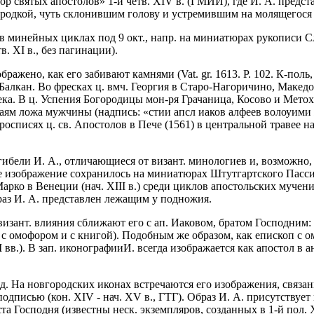
ор святых апостолов» 1-й четв. XIV в. (ГМИИ), где И. А. предст
родкой, чуть склонившим голову и устремившим на молящегося 
минейных циклах под 9 окт., напр. на миниатюрах рукописи Служе
в. XI в., без пагинации).
ражено, как его забивают камнями (Vat. gr. 1613. P. 102. К-поль,
лкан. Во фресках ц. вмч. Георгия в Старо-Нагоричино, Македония
ка. В ц. Успения Богородицы мон-ря Грачаница, Косово и Метохия
раям ложа мужчины (надпись: «стии апсл иаков алфеев волоуими
осписях ц. св. Апостолов в Пече (1561) в центральной травее нах
ибели И. А., отличающиеся от визант. минологиев и, возможно, 
изображение сохранилось на миниатюрах Штутгартского Пассионала
ан-Марко в Венеции (нач. XIII в.) среди циклов апостольских муч
раз И. А. представлен лежащим у подножия.
визант. влияния сближают его с ап. Иаковом, братом Господним: 
 с омофором и с книгой). Подобным же образом, как епископ с о
 вв.). В зап. иконографииИ. всегда изображается как апостол в 
д. На новгородских иконах встречаются его изображения, связан
 подписью (кон. XIV - нач. XV в., ГТГ). Образ И. А. присутств
 Господня (известны неск. экземпляров, созданных в 1-й пол. XV