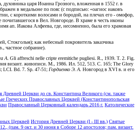
 духовника царя Иоанна Грозного, вложенная в 1552 г. в
зображен в медальоне по пояс (с подписью: «оагиос иаковъ
тии, с короткими волосами и бородой, на плечах его - омофор,
е почитавшегося в Вел. Новгороде. В храме в честь иконы
имя ап. Иакова Алфеева, где, несомненно, была его храмовая
зей, Стокгольм); как небесный покровитель заказчика
, частное собрание).
a A.
Gli affreschi nelle cripte eremitiche pugliesi. R., 1939. T. 2. Fig.
ия визант. живописи. М., 1986. Ил. 512, 513. С. 165; The Glory
3; LCI. Bd. 7. Sp. 47-51;
Гордиенко Э. А.
Новгород в XVI в. и его
я Древней Церкви до св. Константина Великого (см. также
ые Греческих Православных Церквей (Константинопольская
кви
Православный Церковный календарь 2016 г.
Католические
вных Церквей
История Древней Церкви (I - III вв.)
Святые
2., (пам. 9 окт. и 30 июня в Соборе 12 апостолов; пам. визант.