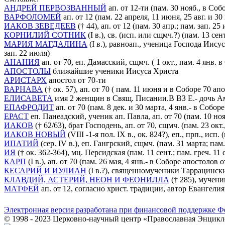
АНДРЕЙ ПЕРВОЗВАННЫЙ
ап. от 12-ти (пам. 30 нояб., в С
ВАРФОЛОМЕЙ
ап. от 12 (пам. 22 апреля, 11 июня, 25 авг. и 3
ИАКОВ ЗЕВЕДЕЕВ
(† 44), ап. от 12 (пам. 30 апр.; пам. зап. 25
КОРНИЛИЙ СОТНИК
(I в.), св. (исп. или сщмч.?) (пам. 13 сент
МАРИЯ МАГДАЛИНА
(I в.), равноап., ученица Господа Иису
зап. 22 июля)
АНАНИЯ
ап. от 70, еп. Дамасский, сщмч. ( 1 окт., пам. 4 янв. 
АПОСТОЛЫ
ближайшие ученики Иисуса Христа
АРИСТАРХ
апостол от 70-ти
ВАРНАВА
(† ок. 57), ап. от 70 ( пам. 11 июня и в Соборе 70 ап
ЕЛИСАВЕТА
имя 2 женщин в Свящ. Писании.В ВЗ Е.- дочь Ами
ЕПАФРОДИТ
ап. от 70 (пам. 8 дек. и 30 марта, 4 янв.- в Соборе
ЕРАСТ
еп. Панеадский, ученик ап. Павла, ап. от 70 (пам. 10 ноя
ИАКОВ
(† 62/63), брат Господень, ап. от 70, сщмч. (пам. 23 ок
ИАКОВ НОВЫЙ
(VIII -1-я пол. IX в., ок. 824?), еп., прп., исп.
ИПАТИЙ
(сер. IV в.), еп. Гангрский, сщмч. (пам. 31 марта; пам. 
ИЯ
(† ок. 362-364), мц. Персидская (пам. 11 сент.; пам. греч. 11 сент
КАРП
(I в.), ап. от 70 (пам. 26 мая, 4 янв.- в Соборе апостолов о
КЕСАРИЙ И ИУЛИАН
(I в.?), священномученики Таррацинские (
КЛАВДИЙ, АСТЕРИЙ, НЕОН И ФЕОНИЛЛА
(† 285), мученик
МАТФЕЙ
ап. от 12, согласно христ. традиции, автор Евангелия
Электронная версия разработана при финансовой поддержке Ф
© 1998 - 2023 Церковно-научный центр «Православная Энцикл