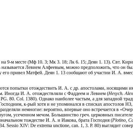
на 9-м месте (Мф 10. 3; Мк 3. 18; Лк 6. 15; Деян 1. 13). Свт. 
арь называется Левием Алфеевым, можно предположить, что он был
у его привел Матфей. Деян 1. 13 сообщают об участии И. А. вме
тся попытки отождествить И. А. с др. апостолами, носящими имя
. Иногда И. А. отождествляли c Фаддеем и Левием (
Hesych. Alex
7 // PG. 80. Col. 1380). Однако наиболее частым, а для западной т
осподним, к-рый хотя и не упоминался в списках апостолов НЗ,
е разделяли немногие: вероятно, впервые оно встречается в «Оч
и другом, усеченном мечом. Большинство греч. церковных писател
чальном тождестве И. А. и Иакова, брата Господня (
Plotino, Ca
 1834. Sessio XIV: De extrema unctione, can. 1, 3. P. 80) выглядит 