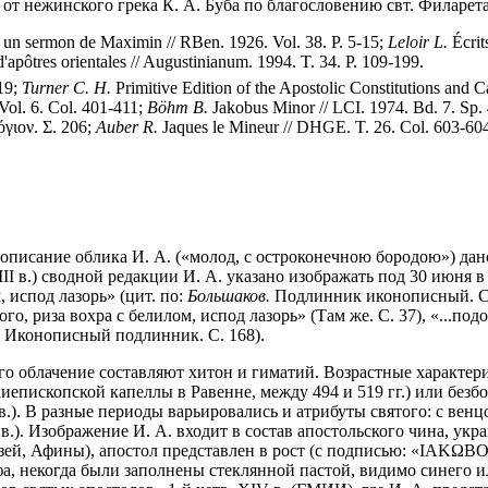
. от нежинского грека К. А. Буба по благословению свт. Филарет
s un sermon de Maximin // RBen. 1926. Vol. 38. P. 5-15;
Leloir L.
Écrit
d'apôtres orientales // Augustinianum. 1994. T. 34. P. 109-199.
419;
Turner C. H.
Primitive Edition of the Apostolic Constitutions and Ca
ol. 6. Col. 401-411;
Böhm
B.
Jakobus Minor // LCI. 1974. Bd. 7. Sp.
γιον. Σ.
206;
Auber R.
Jaques le Mineur // DHGE. T. 26. Col. 603-60
) описание облика И. А. («молод, с остроконечною бородою») дан
 в.) сводной редакции И. А. указано изображать под 30 июня в С
м, испод лазорь» (цит. по:
Большаков.
Подлинник иконописный. С. 1
о, риза вохра с белилом, испод лазорь» (Там же. С. 37), «...под
Иконописный подлинник. С. 168).
Его облачение составляют хитон и гиматий. Возрастные характери
хиепископской капеллы в Равенне, между 494 и 519 гг.) или бе
вв.). В разные периоды варьировались и атрибуты святого: с венц
 в.). Изображение И. А. входит в состав апостольского чина, у
музей, Афины), апостол представлен в рост (с подписью: «ΙΑΚ
а, некогда были заполнены стеклянной пастой, видимо синего ил