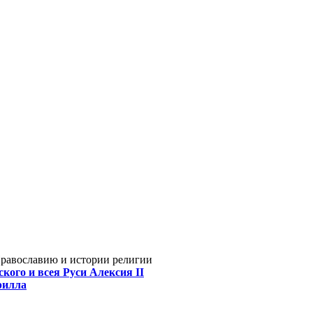
Православию и истории религии
кого и всея Руси Алексия II
рилла