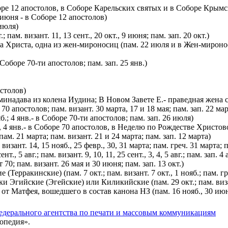
оборе 12 апостолов, в Соборе Карельских святых и в Соборе Крым
0 июня - в Соборе 12 апостолов)
 июля)
.; пам. визант. 11, 13 сент., 20 окт., 9 июня; пам. зап. 20 окт.)
са Христа, одна из жен-мироносиц (пам. 22 июля и в Жен-мироноси
в Соборе 70-ти апостолов; пам. зап. 25 янв.)
остолов)
надава из колена Иудина; В Новом Завете Е.- праведная жена с
 70 апостолов; пам. визант. 30 марта, 17 и 18 мая; пам. зап. 22 мар
б.; 4 янв.- в Соборе 70-ти апостолов; пам. зап. 26 июля)
т., 4 янв.- в Соборе 70 апостолов, в Неделю по Рождестве Христово
 (пам. 21 марта; пам. визант. 21 и 24 марта; пам. зап. 12 марта)
визант. 14, 15 нояб., 25 февр., 30, 31 марта; пам. греч. 31 марта; п
., 5 авг.; пам. визант. 9, 10, 11, 25 сент., 3, 4, 5 авг.; пам. зап. 4 а
т 70; пам. визант. 26 мая и 30 июня; пам. зап. 13 окт.)
Терракинские) (пам. 7 окт.; пам. визант. 7 окт., 1 нояб.; пам. греч
и Эгийские (Эгейские) или Киликийские (пам. 29 окт.; пам. визант. 
 от Матфея, вошедшего в состав канона НЗ (пам. 16 нояб., 30 июня
едерального агентства по печати и массовым коммуникациям
опедия».