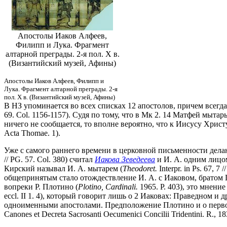
Апостолы Иаков Алфеев,
Филипп и Лука. Фрагмент
алтарной преграды. 2-я пол. Х в.
(Византийский музей, Афины)
Апостолы Иаков Алфеев, Филипп и
Лука. Фрагмент алтарной преграды. 2-я
пол. Х в. (Византийский музей, Афины)
В НЗ упоминается во всех списках 12 апостолов, причем всегда 
69. Col. 1156-1157). Судя по тому, что в Мк 2. 14 Матфей мыт
ничего не сообщается, то вполне вероятно, что к Иисусу Христ
Acta Thomae. 1).
Уже с самого раннего времени в церковной письменности делаю
// PG. 57. Col. 380) считал
Иакова Зеведеева
и И. А. одним лицом
Кирский называл И. А. мытарем (
Theodoret.
Interpr. in Ps. 67, 
общепринятым стало отождествление И. А. с Иаковом, братом Г
вопреки Р. Плотино (
Plotino, Cardinali.
1965. P. 403), это мнени
eccl. II 1. 4), который говорит лишь о 2 Иаковах: Праведном 
одноименными апостолами. Предположение Плотино и о первона
Canones et Decreta Sacrosanti Oecumenici Concilii Tridentini. R.,