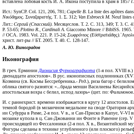
вставлена лобовая кость И. А. Икона поступила в храм в 1857 г
Ист.: SynCP. Col. 121, 206, 781;
Capelle B.
La liste des apôtres dan
Νικόδημος.
Συναξαριστής. Τ. 1. Σ. 312;
Van Esbroeck M.
Neuf listes 
Лит.:
Сергий (Спасский).
Месяцеслов. Т. 2. С. 313, 349; Т. 3. С. 
P. 53-65;
Plotino R., Cardinali A.
Giaccomo Minore // BiblSS. 1965. V
// OCA. 1983. Vol. 221. P. 15-24;
Σωφρόνιος (Εὐστρατιάδης).
῾Αγιολό
христ. лит-ры // БТ. 2005. Т. 40. С. 128-147.
А. Ю. Виноградов
Иконография
В греч. Ерминии
Дионисия Фурноаграфиота
(1-я пол. XVIII в.
двенадцати апостолов». В рус. иконописных подлинниках (XVIII
Козмина (св. Космы Бессребреника.-
Ред.
), риза багор с белило
облика святого разнятся: «...брада менши Василиевы Кесарийског
апостольская вохра с белил, испод лазорь» (цит. по:
Филимонов.
И. с раннехрист. времени изображается в кругу 12 апостолов. 
темной бородой (в мозаичном медальоне на своде Оратория ар
ин Субурра в Риме, 2-я пол. V в., и Сан-Приско в Капуе, V-VI 
мозаике купола в ц. Сан-Джованни ин Фонте в Равенне (сер. V
происходящей из Фессалоники (2-я пол. X в., Византийский 
Фигуры сделаны в технике углубленного (или плоского) рельеф