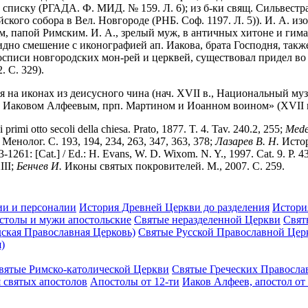
иску (РГАДА. Ф. МИД. № 159. Л. 6); из б-ки свящ. Сильвестра,
йского собора в Вел. Новгороде (РНБ. Соф. 1197. Л. 5)). И. А. и
ом, папой Римским. И. А., зрелый муж, в античных хитоне и гима
идно смешение с иконографией ап. Иакова, брата Господня, такж
осписи новгородских мон-рей и церквей, существовал придел во 
. С. 329).
ся на иконах из деисусного чина (нач. XVII в., Национальный му
, Иаковом Алфеевым, прп. Мартином и Иоанном воином» (XVII в.
ei primi otto secoli della chiesa. Prato, 1877. T. 4. Tav. 240.2, 255;
Mede
Менолог. С. 193, 194, 234, 263, 347, 363, 378;
Лазарев В. Н.
Истор
-1261: [Cat.] / Ed.: H. Evans, W. D. Wixom. N. Y., 1997. Cat. 9. P. 4
III;
Бенчев И.
Иконы святых покровителей. М., 2007. С. 259.
ии и персоналии
История Древней Церкви до разделения
Истори
остолы и мужи апостольские
Святые неразделенной Церкви
Свят
ская Православная Церковь)
Святые Русской Православной Цер
)
вятые Римско-католической Церкви
Святые Греческих Правосла
 святых апостолов
Апостолы от 12-ти
Иаков Алфеев, апостол от 1