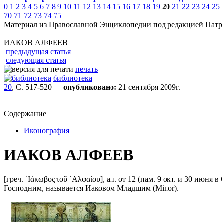
0
1
2
3
4
5
6
7
8
9
10
11
12
13
14
15
16
17
18
19
20
21
22
23
24
25
70
71
72
73
74
75
Материал из Православной Энциклопедии под редакцией Патр
ИАКОВ АЛФЕЕВ
предыдущая статья
следующая статья
печать
библиотека
20
, С. 517-520
опубликовано:
21 сентября 2009г.
Содержание
Иконография
ИАКОВ АЛФЕЕВ
[греч. ᾿Ιάκωβος τοῦ ῾Αλφαίου], ап. от 12 (пам. 9 окт. и 30 июня 
Господним, называется Иаковом Младшим (Minor).