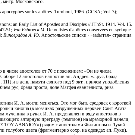
а, митр. Московского.
s apocryphes sur les apôtres. Turnhout, 1986. (CCSA; Vol. 3);
nons: an Early List of Apostles and Disciples // JThSt. 1914. Vol. 15.
 47-51;
Van Esbroeck M.
Deux listes d'apôtres conservées en syriaque
4;
Виноградов А. Ю.
Апостольские списки - «забытая» страница
о в числе апостолов от 70 с пояснением: «Он из числа
оборе 12 апостолов напротив ап. Андрея: «...рус, брада
11) и в день памяти святого под 9 окт., причем уподобления
обием рус, брада проста, доле Матфея евангелиста, риза
стики И. А. могли меняться. Это мог быть средовек с короткой
збородый юноша (в мозаиках разрушенных церквей Сант-Агата
ом мученика в руках И. А. представлен в ряду апостолов в
крашающего алтарную преграду (темплон) на мраморной панели,
ΩΒΟΣ ΤΟΥ ΑΛΘΑΙΟΥ») рядом с апостолами Филиппом и Лукой.
и голубого цвета (фрагментарно сохр. на одеждах ап. Луки).