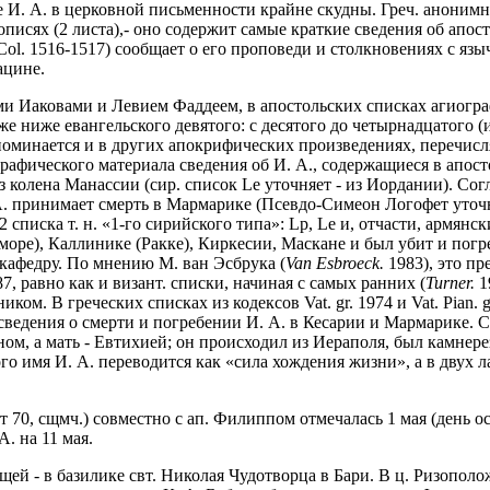
 И. А. в церковной письменности крайне скудны. Греч. анонимн
укописях (2 листа),- оно содержит самые краткие сведения об ап
 Col. 1516-1517) сообщает о его проповеди и столкновениях с яз
ацине.
ими Иаковами и Левием Фаддеем, в апостольских списках агиогра
аже ниже евангельского девятого: с десятого до четырнадцатого 
поминается и в других апокрифических произведениях, перечисля
рафического материала сведения об И. А., содержащиеся в апост
 колена Манассии (сир. список Le уточняет - из Иордании). Согл
А. принимает смерть в Мармарике (Псевдо-Симеон Логофет уточ
списка т. н. «1-го сирийского типа»: Lp, Le и, отчасти, армянск
море), Каллинике (Ракке), Киркесии, Маскане и был убит и погре
кафедру. По мнению М. ван Эсбрука (
Van Esbroeck.
1983), это п
, равно как и визант. списки, начиная с самых ранних (
Turner.
1
ком. В греческих списках из кодексов Vat. gr. 1974 и Vat. Pian
ведения о смерти и погребении И. А. в Кесарии и Мармарике. Сп
ном, а мать - Евтихией; он происходил из Иераполя, был камнер
ого имя И. А. переводится как «сила хождения жизни», а в двух
от 70, сщмч.) совместно с ап. Филиппом отмечалась 1 мая (день о
. на 11 мая.
ощей - в базилике свт. Николая Чудотворца в Бари. В ц. Ризопол