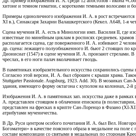
Др. пример изображения И. А. среди 12 апостолов - икона «Соб
хитоне и темном гиматии, с короткими темными волосами и бо
Примеры единоличного изображения И. А. в рост встречаются в 
XI в.), Синаксаря Захарии Валашкертского (Кекел. А648, 1-я чет
Сцена мучения И. А. есть в Минологии имп. Василия II, где изоб
известные по минейным циклам в росписях средневек. храмов Ба
располагается сцена, где поверженного И. А. избивают 2 челове
др. сцена: лежащего полуобнаженного И. бьют 2 стоящих по к
Дионисиат (1547) в сцене мучения И. А. пронзают стрелами. В р
чреслах, в его ноги палач вколачивает гвоздь.
В памятниках изобразительного искусства сохранились сцены г
Согласно этой версии, И. А. был сброшен с крыши храма. Такое 
Stuttgarter Passionale. Augsburg, 1923. Add. 30). В мозаиках С
здания, имеющего форму октагона с куполом на колоннах, 2-й 
Изображения И. А. в памятниках зап. искусства даже в рамках 
А. представлен стоящим в облачении епископа (в полиставрии,
представлен на фресках в крипте Сан-Лоренцо в Фазано (XI-XII
атрибутами мученичества.
В Др. Руси центром особого почитания И. А. был Вел. Новгоро
Богоматери» в качестве поясного образа в медальоне на поле с
составе композиции со святыми в медальонах по сторонам Креста