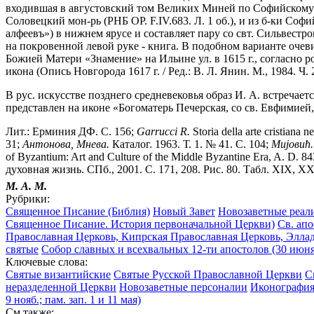
входившая в августовский том Великих Миней по Софийскому сп
Соловецкий мон-рь (РНБ ОР. F.IV.683. Л. 1 об.), и из б-ки Софи
алфеевъ») в нижнем ярусе и составляет пару со свт. Сильвестр
на покровенной левой руке - книга. В подобном варианте очев
Божией Матери «Знамение» на Ильине ул. в 1615 г., согласно р
икона (Опись Новгорода 1617 г. / Ред.: В. Л. Янин. М., 1984. Ч. 2
В рус. искусстве позднего средневековья образ И. А. встречает
представлен на иконе «Богоматерь Печерская, со св. Евфимией
Лит.: Ерминия ДФ. С. 156;
Garrucci R.
Storia della arte cristiana n
31;
Антонова, Мнева.
Каталог. 1963. Т. 1. № 41. С. 104;
Миjовић.
of Byzantium: Art and Culture of the Middle Byzantine Era, A. D. 843
духовная жизнь. СПб., 2001. С. 171, 208. Рис. 80. Табл. XIX, XX
М. А. М.
Рубрики:
Священное Писание (Библия)
Новый Завет
Новозаветные реал
Священное Писание. История первоначальной Церкви)
Св. ап
Православная Церковь, Кипрская Православная Церковь, Эллад
святые
Собор славных и всехвальных 12-ти апостолов (30 июня
Ключевые слова:
Святые византийские
Святые Русской Православной Церкви
С
неразделенной Церкви
Новозаветные персоналии
Иконография
9 нояб.; пам. зап. 1 и 11 мая)
См.также: