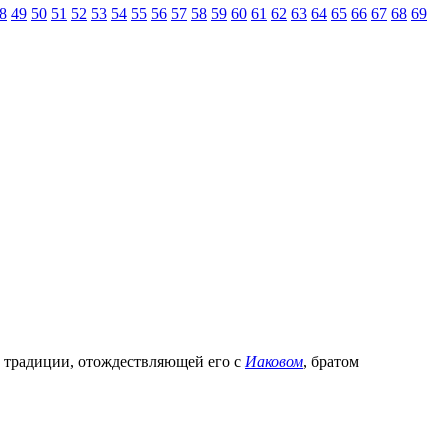
8
49
50
51
52
53
54
55
56
57
58
59
60
61
62
63
64
65
66
67
68
69
). В традиции, отождествляющей его с
Иаковом
, братом