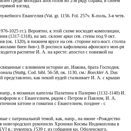
авлен среди молодых апостолов во 2-м ряду справа, в синем
прямой взгляд.
бного Евангелия (Vat. gr. 1156. Fol. 257v. К-поль, 3-я четв.
 976-1025 гг.). Вероятно, к этой схеме восходят композиции,
 (1317-1318), на зап. склоне арки сев. стены под 9 окт.
 (ок. 1320), в нижнем ярусе на сев. стороне юго-вост. столпа
 жилами биен бив»). В росписи кафоликона афонского мон-ря
одится распятие И. А. на кресте: апостол с повязкой на
связанные с влиянием истории ап. Иакова, брата Господня.
 (Stuttg. Cod. bibl. 56-58, ок. 1130, см.:
Boeckler A.
Das
ений представлено, как некий иудей сталкивает И. А. с крыши
напр., в мозаиках капеллы Палатина в Палермо (1132-1140) И.
мофором и с Евангелием, рядом с Петром и Павлом, И. А.
античном хитоне и гиматии с Евангелием, позднее - с
ные с патрональной темой, как, напр., на иконе «Рождество
ует в новгородских рукописях Хроники Космы Индикоплова в
I в.: рукопись 1539 г. из собрания кн. Оболенского,