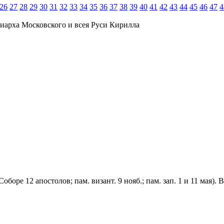
26
27
28
29
30
31
32
33
34
35
36
37
38
39
40
41
42
43
44
45
46
47
4
иарха Московского и всея Руси Кирилла
в Соборе 12 апостолов; пам. визант. 9 нояб.; пам. зап. 1 и 11 мая