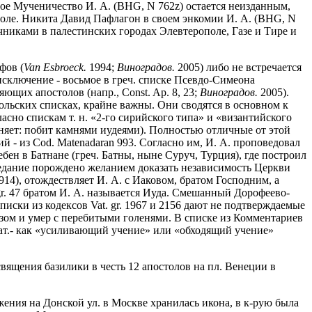
ое Мученичество И. А. (BHG, N 762z) остается неизданным,
остоле. Никита Давид Пафлагон в своем энкомии И. А. (BHG, N
ычниками в палестинских городах Элевтерополе, Газе и Тире и
фов (
Van Esbroeck.
1994;
Виноградов.
2005) либо не встречается
(исключение - восьмое в греч. списке Псевдо-Симеона
ющих апостолов (напр., Const. Ap. 8, 23;
Виноградов.
2005).
ольских списках, крайне важны. Они сводятся в основном к
асно спискам т. н. «2-го сирийского типа» и «византийского
няет: побит камнями иудеями). Полностью отличные от этой
ий - из Cod. Matenadaran 993. Согласно им, И. А. проповедовал
бен в Батнане (греч. Батны, ныне Суруч, Турция), где построил
редание порождено желанием доказать независимость Церкви
914), отождествляет И. А. с Иаковом, братом Господним, а
. gr. 47 братом И. А. называется Иуда. Смешанный Дорофеево-
иски из кодексов Vat. gr. 1967 и 2156 дают не подтверждаемые
езом и умер с перебитыми голенями. В списке из Комментариев
 лат.- как «усиливающий учение» или «обходящий учение»
священия базилики в честь 12 апостолов на пл. Венеции в
ожения на Донской ул. в Москве хранилась икона, в к-рую была