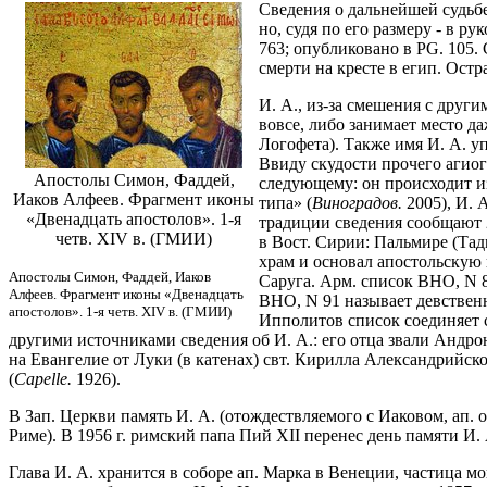
Сведения о дальнейшей судьбе
но, судя по его размеру - в р
763; опубликовано в PG. 105.
смерти на кресте в егип. Остр
И. А., из-за смешения с друг
вовсе, либо занимает место д
Логофета). Также имя И. А. у
Ввиду скудости прочего агиог
Апостолы Симон, Фаддей,
следующему: он происходит из
Иаков Алфеев. Фрагмент иконы
типа» (
Виноградов.
2005), И. 
«Двенадцать апостолов». 1-я
традиции сведения сообщают 2 
четв. XIV в. (ГМИИ)
в Вост. Сирии: Пальмире (Тад
храм и основал апостольскую 
Апостолы Симон, Фаддей, Иаков
Саруга. Арм. список BHO, N 87
Алфеев. Фрагмент иконы «Двенадцать
BHO, N 91 называет девственни
апостолов». 1-я четв. XIV в. (ГМИИ)
Ипполитов список соединяет с
другими источниками сведения об И. А.: его отца звали Андро
на Евангелие от Луки (в катенах) свт. Кирилла Александрийск
(
Capelle.
1926).
В Зап. Церкви память И. А. (отождествляемого с Иаковом, ап. 
Риме). В 1956 г. римский папа Пий XII перенес день памяти И. А
Глава И. А. хранится в соборе ап. Марка в Венеции, частица м