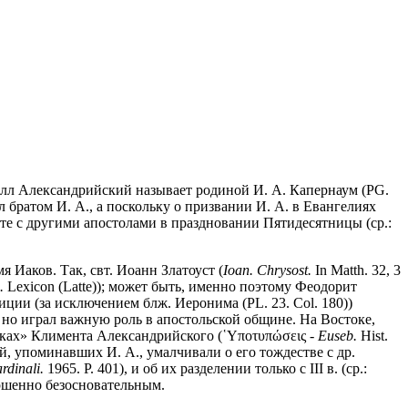
Кирилл Александрийский называет родиной И. А. Капернаум (PG.
 братом И. А., а поскольку о призвании И. А. в Евангелиях
сте с другими апостолами в праздновании Пятидесятницы (ср.:
 Иаков. Так, свт. Иоанн Златоуст (
Ioan. Chrysost.
In Matth. 32, 3
.
Lexicon (Latte)); может быть, именно поэтому Феодорит
радиции (за исключением блж. Иеронима (PL. 23. Col. 180))
 но играл важную роль в апостольской общине. На Востоке,
ерках» Климента Александрийского (῾Υποτυπώσεις -
Euseb.
Hist.
ей, упоминавших И. А., умалчивали о его тождестве с др.
rdinali.
1965. P. 401), и об их разделении только с III в. (ср.:
совершенно безосновательным.