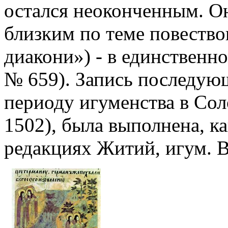
остался неоконченным. Он
близким по теме повеств
диакони») - в единственно
№ 659). Запись последую
периоду игуменства в Сол
1502), была выполнена, ка
редакциях Житий, игум. В