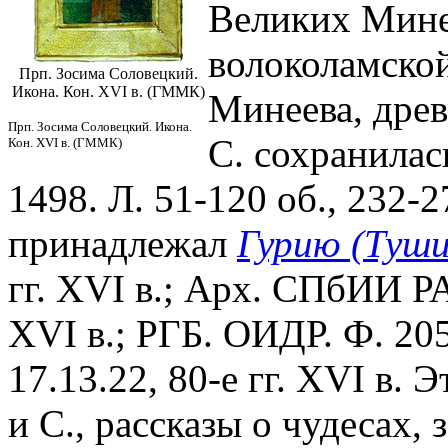
Великих Мине
волоколамской
Прп. Зосима Соловецкий.
Икона. Кон. XVI в. (ГММК)
Минеева, дре
Прп. Зосима Соловецкий. Икона.
С. сохранилас
Кон. XVI в. (ГММК)
1498. Л. 51-120 об., 232-2
принадлежал
Гурию (Туши
гг. XVI в.; Арх. СПбИИ РА
XVI в.; РГБ. ОИДР. Ф. 205
17.13.22, 80-е гг. XVI в.
и С., рассказы о чудесах,