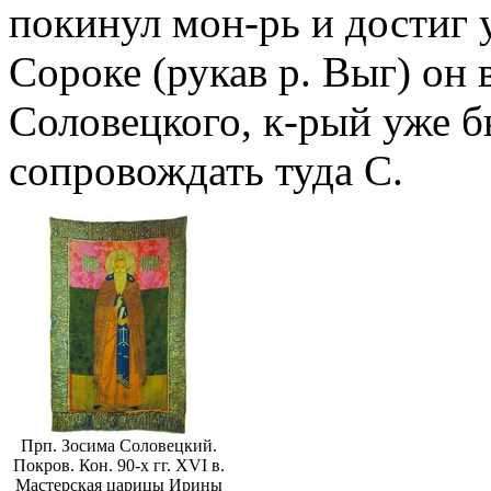
покинул мон-рь и достиг у
Сороке (рукав р. Выг) он 
Соловецкого, к-рый уже б
сопровождать туда С.
Прп. Зосима Соловецкий.
Покров. Кон. 90-х гг. XVI в.
Мастерская царицы Ирины