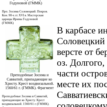
Годуновой (ГММК)
Прп. Зосима Соловецкий. Покров.
Кон. 90-х гг. XVI в. Мастерская
царицы Ирины Годуновой
(ГММК)
В карбасе и
Соловецкий 
версте от бе
оз. Долгого,
части остров
Преподобные Зосима и
Савватий, припадающие ко
месте их по
Христу. Крест воздвизальной.
1560/61 г. (ГММК). Фрагмент
Савватиевск
Преподобные Зосима и Савватий,
припадающие ко Христу. Крест
соловецкому
воздвизальной. 1560/61 г. (ГММК).