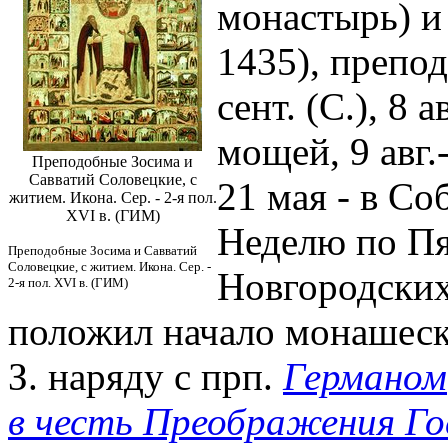
монастырь)
и
1435), препод
сент. (С.), 8 
мощей, 9 авг.
Преподобные Зосима и
Савватий Соловецкие, с
21 мая - в Со
житием. Икона. Сер. - 2-я пол.
XVI в. (ГИМ)
Неделю по Пя
Преподобные Зосима и Савватий
Соловецкие, с житием. Икона. Сер. -
Новгородских
2-я пол. XVI в. (ГИМ)
положил начало монашеск
З. наряду с прп.
Германом
в честь Преображения Г