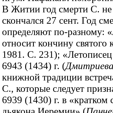
В Житии год смерти С. не 
скончался 27 сент. Год см
определяют по-разному: «
относит кончину святого к 
1981. С. 231); «Летописец
6943 (1434) г.
(
Дмитриева
книжной традиции встреча
С., которые следует призн
6939 (1430) г. в «кратком
дьякона Иеремии» (
Панче