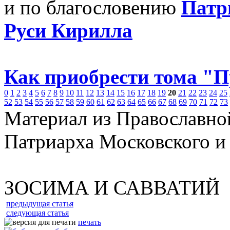
и по благословению
Патр
Руси Кирилла
Как приобрести тома "
0
1
2
3
4
5
6
7
8
9
10
11
12
13
14
15
16
17
18
19
20
21
22
23
24
25
52
53
54
55
56
57
58
59
60
61
62
63
64
65
66
67
68
69
70
71
72
73
Материал из Православно
Патриарха Московского и
ЗОСИМА И САВВАТИЙ
предыдущая статья
следующая статья
печать