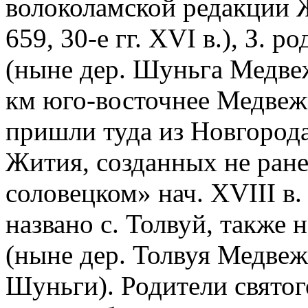
волоколамской редакции Ж
659, 30-е гг. XVI в.), З. 
(ныне дер. Шуньга Медвеж
км юго-восточнее Медвежь
пришли туда из Новгорода
Жития, созданных не ранее
соловецком» нач. XVIII в
названо с. Толвуй, также 
(ныне дер. Толвуя Медвежь
Шуньги). Родители святог