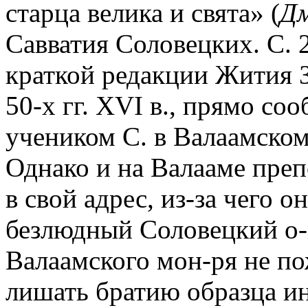
старца велика и свята» (
Дм
Савватия Соловецких. С. 
краткой редакции Жития З
50-х гг. XVI в., прямо соо
учеником С. в Валаамском
Однако и на Валааме пре
в свой адрес, из-за чего 
безлюдный Соловецкий о-
Валаамского мон-ря не по
лишать братию образца ин