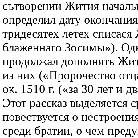
сътворении Жития началь
определил дату окончания 
тридесятех летех списася
блаженнаго Зосимы»). Од
продолжал дополнять Жит
из них («Пророчество отц
ок. 1510 г. («за 30 лет и д
Этот рассказ выделяется ср
повествуется о нестроени
среди братии, о чем пред