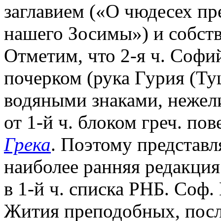
заглавием («О чюдесех пр
нашего Зосимы») и собст
Отметим, что 2-я ч. Софи
почерком (рука Гурия (Туш
водяными знаками, нежели 
от 1-й ч. блоком греч. по
Грека
. Поэтому представл
наиболее ранняя редакция
в 1-й ч. списка РНБ. Соф
Жития преподобных, посл