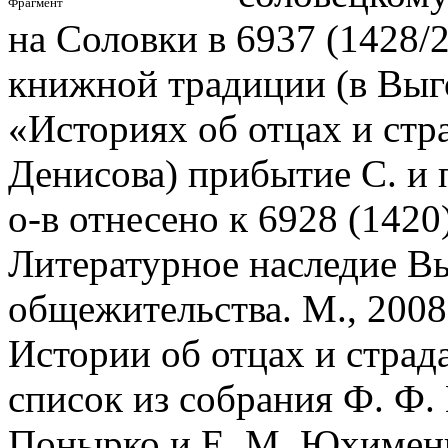
Фрагмент
на Соловки в 6937 (1428/2
книжной традиции (в Выг
«Историях об отцах и стр
Денисова) прибытие С. и 
о-в отнесено к 6928 (1420)
Литературное наследие В
общежительства. М., 2008.
Истории об отцах и страд
список из собрания Ф. Ф. 
Понырко и Е. М. Юхименко