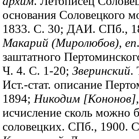
архим
. Летописец Соловец
основания Соловецкого мо
1833. С. 30; ДАИ. СПб., 18
Макарий
(Миролюбов),
еп
заштатного Пертоминского
Ч. 4. С. 1-20;
Зверинский
.
Ист.-стат. описание Перт
1894;
Никодим
[Кононов],
исчисление сколь можно 
соловецких. СПб., 1900. С.