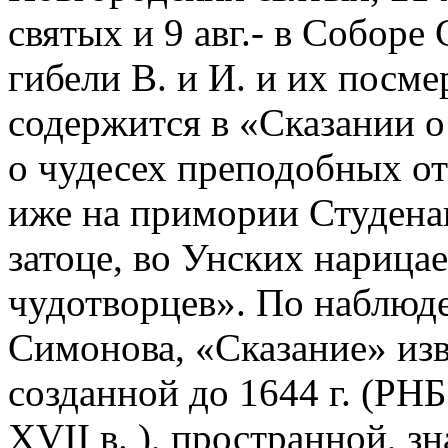
святых и 9 авг.- в Соборе
гибели В. и И. и их посм
содержится в «Сказании о
о чудесех преподобных о
иже на примории Студенаг
затоце, во Унских нарица
чудотворцев». По наблюде
Симонова, «Сказание» изв
созданной до 1644 г. (РНБ.
XVII в. ), пространной, з