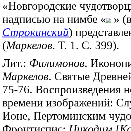
«Новгородские чудотворцы
надписью на нимбе «
» (
Строкинский
) представле
(
Маркелов
. Т. 1. С. 399).
Лит.:
Филимонов
. Иконоп
Маркелов
. Святые Древней 
75-76. Воспроизведения 
времени изображений: Сл
Ионе, Пертоминским чудо
Фронтиспис;
Никодим
[Ко