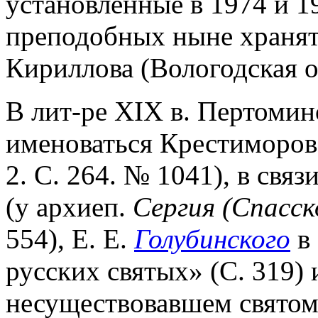
установленные в 1974 и 1
преподобных ныне хранятс
Кириллова (Вологодская о
В лит-ре XIX в. Пертоми
именоваться Крестиморов
2. С. 264. № 1041), в связ
(у архиеп.
Сергия (Спасск
554), Е. Е.
Голубинского
в 
русских святых» (С. 319) 
несуществовавшем святом