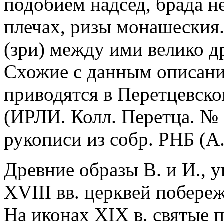
подобием надсед, брада н
плечах, ризы монашеския.
(зри) между ими велико д
Схожие с данным описания
приводятся в Перетцевск
(ИРЛИ. Колл. Перетца. № 52
рукописи из собр. РНБ (А. I
Древние образы В. и И., 
ХVIII вв. церквей побереж
На иконах XIX в. святые п