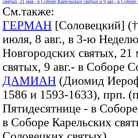
святых, 21 мая - в Соборе Карельских святых и 9 авг.- в Собор
См.также:
ГЕРМАН
[Соловецкий] († 
июля, 8 авг., в 3-ю Недел
Новгородских святых, 21 
святых, 9 авг.- в Соборе 
ДАМИАН
(Диомид Иероф
1586 и 1593-1633), прп. (
Пятидесятнице - в Соборе
в Соборе Карельских святы
Соловецких святых)