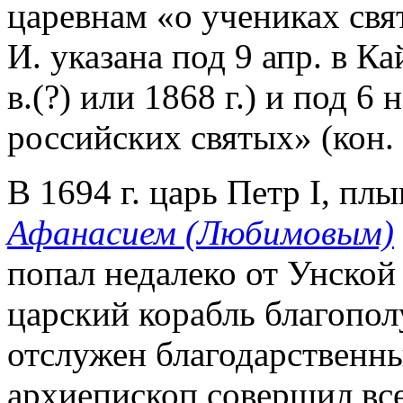
царевнам «о учениках свя
И. указана под 9 апр. в К
в.(?) или 1868 г.) и под 6
российских святых» (кон. 
В 1694 г. царь Петр I, пл
Афанасием (Любимовым)
попал недалеко от Унской
царский корабль благопол
отслужен благодарственны
архиепископ совершил все