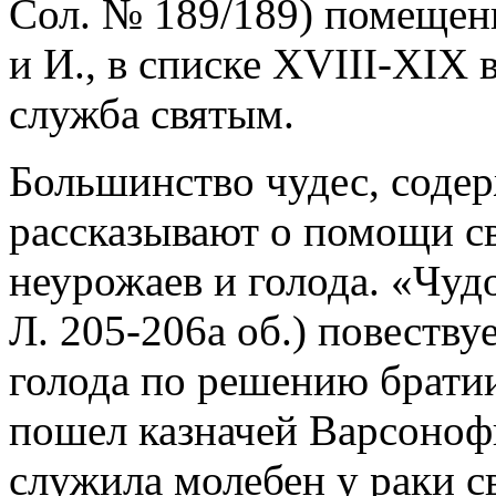
Сол. № 189/189) помещены
и И., в списке XVIII-XIX 
служба святым.
Большинство чудес, соде
рассказывают о помощи св
неурожаев и голода. «Чуд
Л. 205-206а об.) повеству
голода по решению братии
пошел казначей Варсонофи
служила молебен у раки с