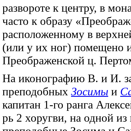
развороте к центру, в мо
часто к образу «Преображ
расположенному в верхне
(или у их ног) помещено
Преображенской ц. Перто
На иконографию В. и И. з
преподобных
Зосимы
и
С
капитан 1-го ранга Алекс
рь 2 хоругви, на одной и
преподобные Зосима и Сав