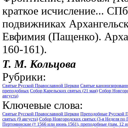
краткое исчисление... СПб.
подвижниках Архангельско
Евфимия (Пащенко). Архан
160-161).
Т. М.
Кольцова
Рубрики:
Святые Русской Православной Церкви
Святые канонизированны
преподобных
Собор Карельских святых (21 мая)
Собор Новгоро
августа)
Ключевые слова:
Святые Русской Православной Церкви
Преподобные Русской 
святых (9 августа)
Собор Новгородских святых (3-я Неделя по 
Пертоминские († 1566 или июнь 1561), преподобные (пам. 12 и