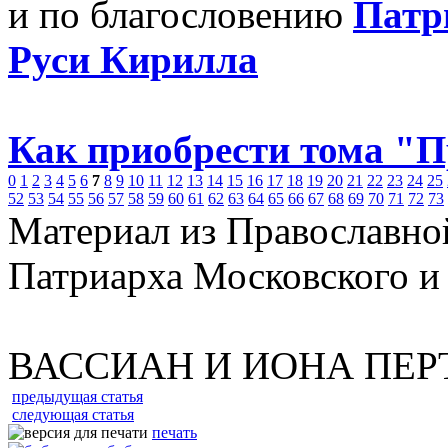
и по благословению
Патр
Руси Кирилла
Как приобрести тома "
0
1
2
3
4
5
6
7
8
9
10
11
12
13
14
15
16
17
18
19
20
21
22
23
24
25
52
53
54
55
56
57
58
59
60
61
62
63
64
65
66
67
68
69
70
71
72
73
Материал из Православно
Патриарха Московского и
ВАССИАН И ИОНА ПЕ
предыдущая статья
следующая статья
печать