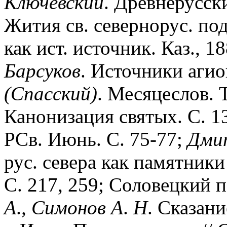
Ключевский
. Древнерусск
Жития св. севернорус. п
как ист. источник. Каз., 1
Барсуков
. Источники агио
(Спасский)
. Месяцеслов. Т
Канонизация святых. С. 1
РСв. Июнь. С. 75-77;
Дми
рус. севера как памятники 
С. 217, 259; Соловецкий п
А
.
,
Симонов
А
.
Н
. Сказани