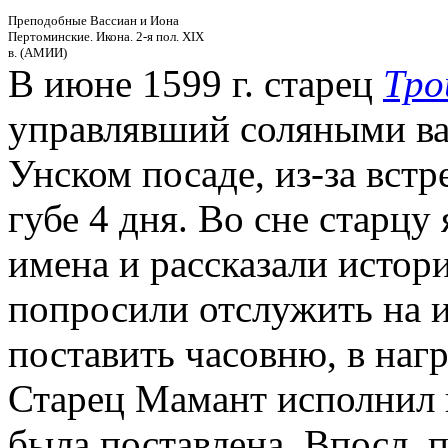
Преподобные Вассиан и Иона
Пертоминские. Икона. 2-я пол. XIX
в. (АМИИ)
В июне 1599 г. старец
Тро
управлявший соляными ва
Унском посаде, из-за встр
губе 4 дня. Во сне старцу 
имена и рассказали истор
попросили отслужить на 
поставить часовню, в наг
Старец Мамант исполнил 
была поставлена. Впосл. 