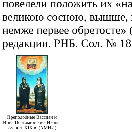
повелели положить их «на
великою сосною, вышше, 
немже первее обретосте»
редакции. РНБ. Сол. № 182
Преподобные Вассиан и
Иона Пертоминские. Икона.
2-я пол. XIX в. (АМИИ)