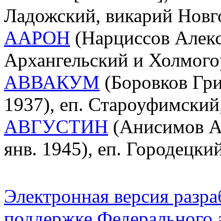
Ладожский, викарий Новг
ААРОН
(Нарциссов Алексе
Архангельский и Холмого
АВВАКУМ
(Боровков Гри
1937), еп. Староуфимски
АВГУСТИН
(Анисимов Ан
янв. 1945), еп. Городецк
Электронная версия разр
поддержке Федерального а