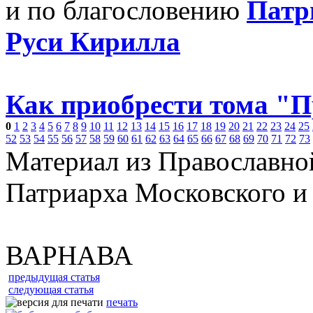
и по благословению
Патр
Руси Кирилла
Как приобрести тома "
0
1
2
3
4
5
6
7
8
9
10
11
12
13
14
15
16
17
18
19
20
21
22
23
24
25
52
53
54
55
56
57
58
59
60
61
62
63
64
65
66
67
68
69
70
71
72
73
Материал из Православно
Патриарха Московского и
ВАРНАВА
предыдущая статья
следующая статья
печать