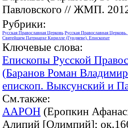
Павловского // ЖМП. 2012.
Рубрики:
Русская Православная Церковь
Русская Православная Церковь. 
Святейшем Патриархе Кирилле (Гундяеве). Епископат
Ключевые слова:
Епископы Русской Право
(Баранов Роман Владимиров
епископ. Выксунский и П
См.также:
ААРОН
(Еропкин Афанас
Алипий [Олимпий]; ок.166