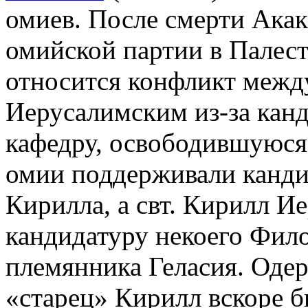
омиев. После смерти Акаки
омийской партии в Палест
относится конфликт между
Иерусалимским из-за кан
кафедру, освободившуюся
омии поддерживали канди
Кирилла, а свт. Кирилл И
кандидатуру некоего Фило
племянника Геласия. Оде
«старец» Кирилл вскоре б