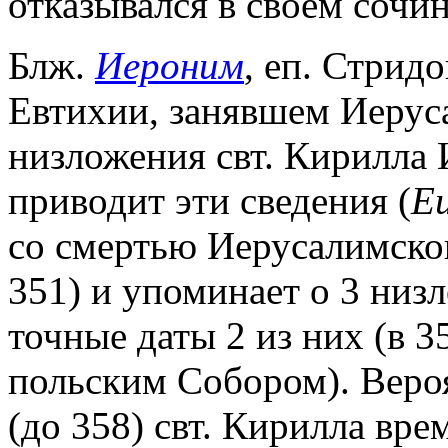
отказывался в своем сочи
Блж.
Иероним
, еп. Стрид
Евтихии, занявшем Иерус
низложения свт. Кирилла
приводит эти сведения (
E
со смертью Иерусалимско
351) и упоминает о 3 низ
точные даты 2 из них (в 3
польским Собором). Вероя
(до 358) свт. Кирилла вр