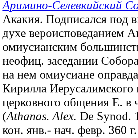
Аримино-Селевкийский С
Акакия. Подписался под 
духе вероисповеданием Ак
омиусианским большинств
неофиц. заседании Собора
на нем омиусиане оправда
Кирилла Иерусалимского 
церковного общения Е. в 
(
Athanas. Alex.
De Synod. 
кон. янв.- нач. февр. 360 