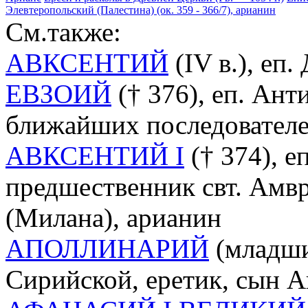
Элевтеропольский (Палестина) (ок. 359 - 366/7), арианин
См.также:
АВКСЕНТИЙ
(IV в.), еп
ЕВЗОИЙ
(† 376), еп. Ант
ближайших последовател
АВКСЕНТИЙ I
(† 374), е
предшественник свт. Амв
(Милана), арианин
АПОЛЛИНАРИЙ
(младши
Сирийской, еретик, сын 