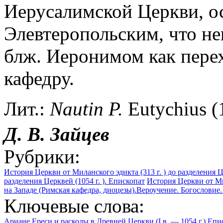
Иерусалимской Церкви, о
Элевтеропольским, что н
блж. Иеронимом как пере
кафедру.
Лит.:
Nautin P.
Eutychius (1
Д. В. Зайцев
Рубрики:
История Церкви от Миланского эдикта (313 г. ) до разделения Це
разделения Церквей (1054 г. ). Епископат
История Церкви от Мил
на Западе (Римская кафедра, диоцезы).Вероучение. Богословие.
Ключевые слова:
Ариане
Ереси и расколы в Древней Церкви (I в. — 1054 г.)
Епис