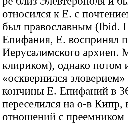
ре близ Элевтерополя и б
относился к Е. с почтение
был православным (Ibid. 
Епифания, Е. воспринял п
Иерусалимского архиеп. М
клириком), однако потом 
«осквернился зловерием» 
кончины Е. Епифаний в 36
переселился на о-в Кипр,
отношений с преемником Е