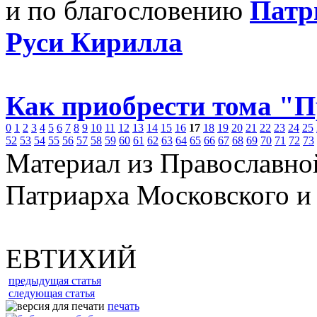
и по благословению
Патр
Руси Кирилла
Как приобрести тома "
0
1
2
3
4
5
6
7
8
9
10
11
12
13
14
15
16
17
18
19
20
21
22
23
24
25
52
53
54
55
56
57
58
59
60
61
62
63
64
65
66
67
68
69
70
71
72
73
Материал из Православно
Патриарха Московского и
ЕВТИХИЙ
предыдущая статья
следующая статья
печать