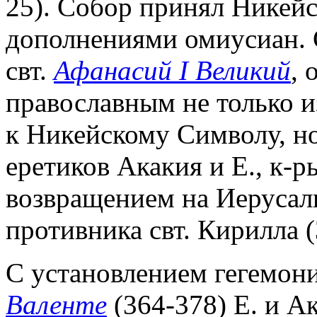
25). Собор принял Никейс
дополнениями омиусиан. 
свт.
Афанасий I Великий
, 
православным не только 
к Никейскому Символу, но
еретиков Акакия и Е., к-
возвращением на Иерусал
противника свт. Кирилла (
С установлением гегемони
Валенте
(364-378) Е. и А