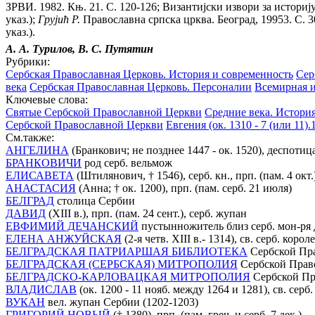
ЗРВИ. 1982. Књ. 21. С. 120-126; Византиjски извори за историjу
указ.);
Груjић Р.
Православна српска црква. Београд, 19953. С. 3
указ.).
А. А. Турилов, В. С. Путятин
Рубрики:
Сербская Православная Церковь. История и современность
Сер
века
Сербская Православная Церковь. Персоналии
Всемирная и
Ключевые слова:
Святые Сербской Православной Церкви
Средние века. Истори
Сербской Православной Церкви
Евгения (ок. 1310 - 7 (или 11
См.также:
АНГЕЛИНА
(Бранкович; не позднее 1447 - ок. 1520), деспотица,
БРАНКОВИЧИ
род серб. вельмож
ЕЛИСАВЕТА
(Штилянович, † 1546), серб. кн., прп. (пам. 4 окт.
АНАСТАСИЯ
(Анна; † ок. 1200), прп. (пам. серб. 21 июля)
БЕЛГРАД
столица Сербии
ДАВИД
(XIII в.), прп. (пам. 24 сент.), серб. жупан
ЕВФИМИЙ ДЕЧАНСКИЙ
пустынножитель близ серб. мон-ря Д
ЕЛЕНА АНЖУЙСКАЯ
(2-я четв. XIII в.- 1314), св. серб. корол
БЕЛГРАДСКАЯ ПАТРИАРШАЯ БИБЛИОТЕКА
Сербской Пр
БЕЛГРАДСКАЯ (СЕРБСКАЯ) МИТРОПОЛИЯ
Сербской Прав
БЕЛГРАДСКО-КАРЛОВАЦКАЯ МИТРОПОЛИЯ
Сербской Пр
ВЛАДИСЛАВ
(ок. 1200 - 11 нояб. между 1264 и 1281), св. серб.
ВУКАН
вел. жупан Сербии (1202-1203)
ГРИГОРИЙ НОВЫЙ
(† 1380), прп. (пам. греч. и серб. 7 дек.)