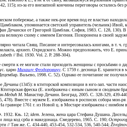
 42, 115); из-за его внезапной кончины переговоры остались без р
ском побережье, а также нек-рое время под ее властью находила
Цамблаком, упоминается светский управитель (чельник) Ивой, 
ан Дечански от Григорий Цамблак. София, 1983. С. 128, 130). В
няла великую схиму с именем Евгения. Похоронена в своей задуж
лярно читала Свящ. Писание и интересовалась книгами, в т. ч. 
илакта, архиеп. Охридского. Можно предположить, что Е. прина
abeth // Bsl. 1930. Vol. 2. P. 288-304).
 смерти к ее могиле стали приходить женщины с просьбами о даро
рус. царю
Михаилу Феодоровичу
. С 1759 г. десница Е. хранится в
Децембар. Ваљево, 1998. C. 52). Однако ее почитание не получи
-ре Дечаны (1345): в ктиторской композиции в юго-зап. части на
ая. Ктиторская фреска (Е. изображена с юным сыном и сводным 
нак-Медић М
. Манастир Дечани. Београд, 2005. С. 328-329, 439-4
45, 478). Вместе с мужем Е. изображена в росписях собора мон-ря
На гравюре 1761 г. из Новой ц. в Мостаре изображена с нимбом 
. 1932. Књ. 12;
idem.
Jелена, жена цара Стефана Душана. Дисель
и лица код срба и македонаца. Смедерево, 1965. С. 190;
Острогор
и // Там же. С. 434-440, 453-454, 532-534, 536, 540-544;
Ž
ivojinov