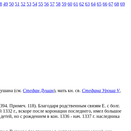
8
49
50
51
52
53
54
55
56
57
58
59
60
61
62
63
64
65
66
67
68
69
 Душана (см.
Стефан Душан
), мать кн. св.
Стефана Уроша V
,
94. Примеч. 118). Благодаря родственным связям Е. с болг.
й 1332 г., вскоре после коронации последнего, имел большое
тей, но с рождением в кон. 1336 - нач. 1337 г. наследника