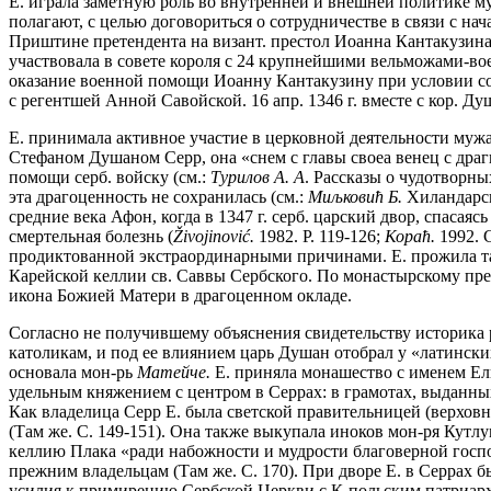
Е. играла заметную роль во внутренней и внешней политике му
полагают, с целью договориться о сотрудничестве в связи с на
Приштине претендента на визант. престол Иоанна Кантакузина
участвовала в совете короля с 24 крупнейшими вельможами-вое
оказание военной помощи Иоанну Кантакузину при условии сохр
с регентшей Анной Савойской. 16 апр. 1346 г. вместе с кор. Ду
Е. принимала активное участие в церковной деятельности мужа
Стефаном Душаном Серр, она «снем с главы своеа венец с дра
помощи серб. войску (см.:
Турилов А. А
. Рассказы о чудотворных
эта драгоценность не сохранилась (см.:
Миљковић Б.
Хиландарска
средние века Афон, когда в 1347 г. серб. царский двор, спасая
смертельная болезнь (
Ž
ivojinovi
ć
.
1982. P. 119-126;
Кораћ.
1992. 
продиктованной экстраординарными причинами. Е. прожила там
Карейской келлии св. Саввы Сербского. По монастырскому пред
икона Божией Матери в драгоценном окладе.
Согласно не получившему объяснения свидетельству историка р
католикам, и под ее влиянием царь Душан отобрал у «латински
основала мон-рь
Матейче.
Е. приняла монашество с именем Ели
удельным княжением с центром в Серрах: в грамотах, выданных
Как владелица Серр Е. была светской правительницей (верхов
(Там же. С. 149-151). Она также выкупала иноков мон-ря Кутлу
келлию Плака «ради набожности и мудрости благоверной госпо
прежним владельцам (Там же. С. 170). При дворе Е. в Серрах б
усилия к примирению Сербской Церкви с К-польским патриархом