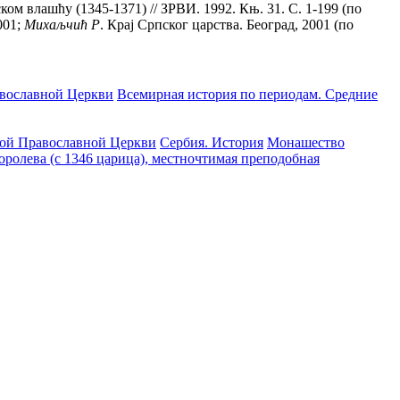
ском влашћу (1345-1371) // ЗРВИ. 1992. Књ. 31. С. 1-199 (по
001;
Михаљчић Р
. Краj Cрпског царства. Београд, 2001 (по
вославной Церкви
Всемирная история по периодам. Средние
ой Православной Церкви
Сербия. История
Монашество
королева (с 1346 царица), местночтимая преподобная