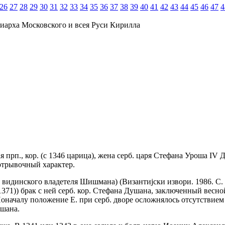
26
27
28
29
30
31
32
33
34
35
36
37
38
39
40
41
42
43
44
45
46
47
4
иарха Московского и всея Руси Кирилла
мая прп., кор. (с 1346 царица), жена серб. царя Стефана Уроша IV
отрывочный характер.
 видинского владетеля Шишмана) (Византиjски извори. 1986. С. 3
371)) брак с ней серб. кор. Стефана Душана, заключенный весно
началу положение Е. при серб. дворе осложнялось отсутствием де
ушана.