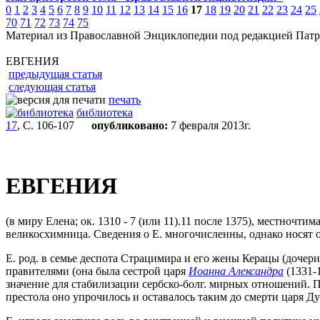
0
1
2
3
4
5
6
7
8
9
10
11
12
13
14
15
16
17
18
19
20
21
22
23
24
25
70
71
72
73
74
75
Материал из Православной Энциклопедии под редакцией Патр
ЕВГЕНИЯ
предыдущая статья
следующая статья
печать
библиотека
17
, С. 106-107
опубликовано:
7 февраля 2013г.
ЕВГЕНИЯ
(в миру Елена; ок. 1310 - 7 (или 11).11 после 1375), местночти
великосхимница. Сведения о Е. многочисленны, однако носят 
Е. род. в семье деспота Страцимира и его жены Керацы (дочери
правителями (она была сестрой царя
Иоанна Александра
(1331-1
значение для стабилизации сербско-болг. мирных отношений. По
престола оно упрочилось и оставалось таким до смерти царя Д