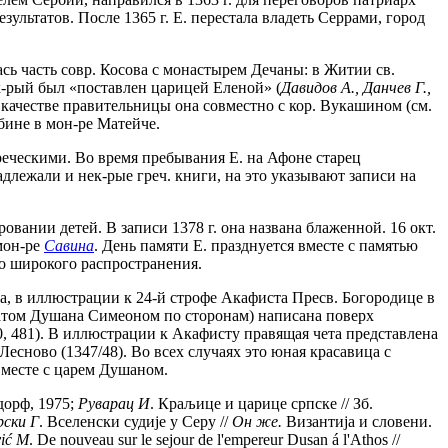
езультатов. После 1365 г. Е. перестала владеть Серрами, город
сь часть совр. Косова с монастырем Дечаны: в Житии св.
к-рый был «поставлен царицей Еленой» (
Давидов А., Данчев Г.,
 качестве правительницы она совместно с кор. Вукашином (см.
бине в мон-ре Матейче.
греческими. Во время пребывания Е. на Афоне старец
длежали и нек-рые греч. книги, на это указывают записи на
вании детей. В записи 1378 г. она названа блаженной. 16 окт.
 мон-ре
Савина
. День памяти Е. празднуется вместе с памятью
ло широкого распространения.
оса, в иллюстрации к 24-й строфе Акафиста Пресв. Богородице в
братом Душана Симеоном по сторонам) написана поверх
40, 481). В иллюстрации к Акафисту правящая чета представлена
 Лесново (1347/48). Во всех случаях это юная красавица с
вместе с царем Душаном.
дорф, 1975;
Руварац И
. Краљице и царице српске // Зб.
ски Г
. Вселенски судиjе у Серу //
Он же.
Византиjа и словени.
i
ć
M
. De nouveau sur le sejour de l'empereur Dusan á l'Athos //