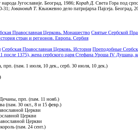
 народа Jугославиjе. Београд, 1986;
Кораћ Д
. Света Гора под срп
0-31;
Jовановић Т
. Књижевно дело патриjарха Паjсеjа. Београд, 2
бская Православная Церковь. Монашество
Святые Сербской Пра
стория стран и регионов. Европа. Сербия
я
Сербская Православная Церковь. История
Преподобные Сербск
).11 после 1375), жена сербского царя Стефана Уроша IV Душана, 
 прп. (пам. 1 июля, 10 дек., серб. 30 июля, 10 дек.)
)
ечаны, прп. (пам. 11 нояб.)
ева (пам. 30 окт., 8 и 15 февр.)
авославной Церкви
ославной Церкви
авославной Церкви
 король (пам. 24 сент.)