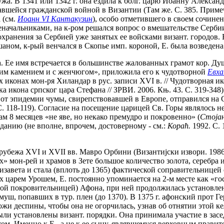
жа. В 1341 или 1342 г. она ездила к болг. царю Иоанну Алексан
чавшейся гражданской войной в Византии (Там же. С. 385. Примеч
 (см.
Иоанн VI Кантакузин
), особо отметившего в своем сочинен
начальниками, на к-ром решался вопрос о вмешательстве Сербии 
анения за Сербией уже занятых ее войсками визант. городов. Е
шаном, к-рый венчался в Скопье имп. короной, Е. была возведена
. Ее имя встречается в большинстве жалованных грамот кор. Душа
гим камением и с женчюгом», приложила его к чудотворной
Евха
 иконах мон-ря Хиландар в рус. записи XVI в. // Чудотворная ико
 икона српског цара Стефана // ЗРВИ. 2006. Књ. 43. С. 319-348
сь от эпидемии чумы, свирепствовавшей в Европе, отправился на С
С. 118-119). Согласие на посещение царицей Св. Горы являлось 
 8 месяцев «не яве, но некако премудро и покровенно» (
Стоjан
анию (не вполне, впрочем, достоверному - см.:
Кораћ.
1992. С. 
убежа XVI и XVII вв. Мавро Орбини (Византиjски извори. 1986. 
х» мон-рей и храмов в Зете большое количество золота, серебра
завета и стала (вплоть до 1365) фактической соправительницей
 царем Урошем, Е. постоянно упоминается на 2-м месте как «гос
ной покровительницей) Афона, при ней продолжилась установле
муш, попавших в тур. плен (до 1370). В 1375 г. афонский прот 
жи деспины, чтобы она не огорчилась, узнав об отнятии этой к
ыли установлены визант. порядки. Она принимала участие в засе
. Именно к Е., а не к ее сыну, являвшемуся верховным правите