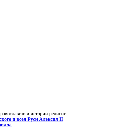
Православию и истории религии
кого и всея Руси Алексия II
рилла