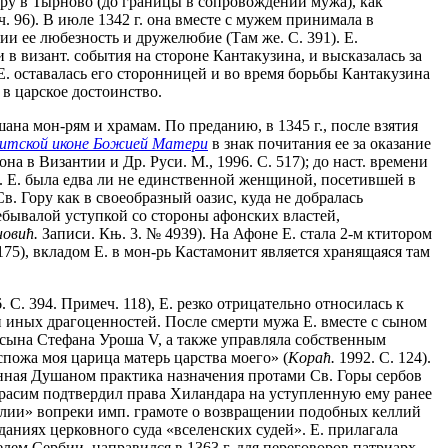
дру в Тырново (до границы в сопровождении мужа), как
. 96). В июле 1342 г. она вместе с мужем принимала в
ии ее любезность и дружелюбие (Там же. С. 391). Е.
в визант. события на стороне Кантакузина, и высказалась за
. оставалась его сторонницей и во время борьбы Кантакузина
 в царское достоинство.
на мон-рям и храмам. По преданию, в 1345 г., после взятия
итской иконе Божией Матери
в знак почитания ее за оказание
на в Византии и Др. Руси. М., 1996. С. 517); до наст. времени
). Е. была едва ли не единственной женщиной, посетившей в
в. Гору как в своеобразный оазис, куда не добралась
небывалой уступкой со стороны афонских властей,
овић.
Записи. Књ. 3. № 4939). На Афоне Е. стала 2-м ктитором
175), вкладом Е. в мон-рь Кастамонит является хранящаяся там
С. 394. Примеч. 118), Е. резко отрицательно относилась к
 и иных драгоценностей. После смерти мужа Е. вместе с сыном
 сына Стефана Уроша V, а также управляла собственным
пожа моя царица матерь царства моего» (
Kopaћ.
1992. С. 124).
нная Душаном практика назначения протами Св. Горы сербов
Герасим подтвердил права Хиландара на уступленную ему ранее
елии» вопреки имп. грамоте о возвращении подобных келлий
даниях церковного суда «вселенских судей». Е. прилагала
лем Сербии, направился в 1363 г. для переговоров патриарх