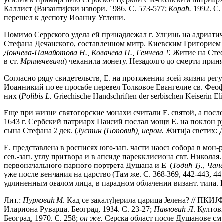
Каллист (Византиjски извори. 1986. С. 573-577;
Кораћ.
1992. С.
перешел к деспоту Иоанну Углеши.
Помимо Серрского удела ей принадлежал г. Улцинь на адриатиче
Стефана Дечанского, составленном митр. Киевским Григорием 
Дончева-Панайотова Н., Ковачева П., Генчева Т.
Житие на Стеф
в ст.
Мрнявчевичи
) чеканила монету. Незадолго до смерти при
Согласно ряду свидетельств, Е. на протяжении всей жизни регу
Иоанникий по ее просьбе перевел Толковое Евангелие св. Феоф
них (
Polibis L.
Griechische Handschriften der serbischen Keiserin Eliz
Еще при жизни святогорские монахи считали Е. святой, а после
1643 г. Сербский патриарх Паисий послал мощи Е. на поклон 
сына Стефана 2 дек. (
Jустин (Поповић), иером.
Житиja светих: 
Е. представлена в росписях юго-зап. части наоса собора в мон
сев.-зап. углу притвора и в апсиде парекклисиона свт. Никол
первоначального парного портрета Душана и Е. (
Toдuћ Ђ., Ча
уже после венчания на царство (Там же. С. 368-369, 442-443, 4
удлиненным овалом лица, в парадном облачении визант. типа. 
Лит.:
Пурковић М
. Кад се закалуђерила царица Jелена? // ПКИJФ
Илариона Руварца. Београд, 1934. С. 23-27;
Павловић Л
. Култов
Београд, 1970. С. 258;
он же.
Серска област после Душанове смрт