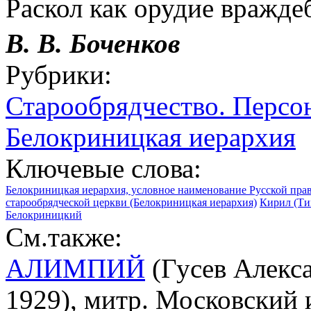
Раскол как орудие вражде
В. В. Боченков
Рубрики:
Старообрядчество. Персо
Белокриницкая иерархия
Ключевые слова:
Белокриницкая иерархия, условное наименование Русской пра
старообрядческой церкви (Белокриницкая иерархия)
Кирил (Ти
Белокриницкий
См.также:
АЛИМПИЙ
(Гусев Алекса
1929), митр. Московский 