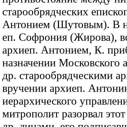
старообрядческих епископо
Антонием (Шутовым). В на
еп. Софрония (Жирова), в
архиеп. Антонием, К. при
назначении Московского а
др. старообрядческими ар
вручении архиеп. Антони
иерархического управлен
митрополит разорвал этот
др. лицами, его подписавш