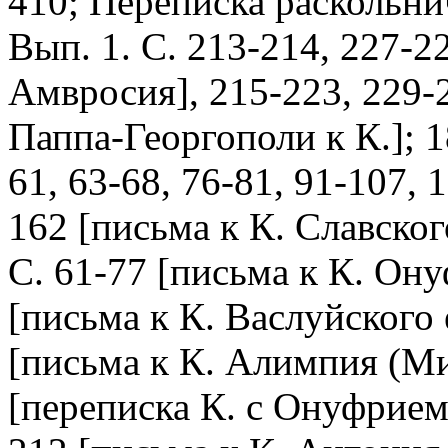
410; Переписка раскольни
Вып. 1. С. 213-214, 227-2
Амвросия], 215-223, 229-2
Паппа-Георгополи к К.]; 18
61, 63-68, 76-81, 91-107, 
162 [письма к К. Славског
С. 61-77 [письма к К. Ону
[письма к К. Васлуйского 
[письма к К. Алимпия (Ми
[переписка К. с Онуфрием