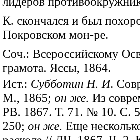
лидеров противоокружник
К. скончался и был похор
Покровском мон-ре.
Соч.: Всероссийскому Ос
грамота. Яссы, 1864.
Ист.:
Субботин Н. И
. Сов
М., 1865;
он же.
Из соврем
РВ. 1867. Т. 71. № 10. С. 
250;
он же.
Еще несколько
расколе // ДЧ. 1867. Ч. 2. К