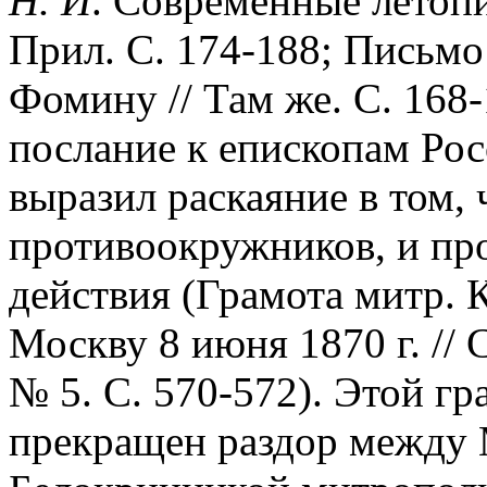
Н. И
. Современные летопи
Прил. С. 174-188; Письм
Фомину // Там же. С. 168-
послание к епископам Рос
выразил раскаяние в том,
противоокружников, и пр
действия (Грамота митр. 
Москву 8 июня 1870 г. // 
№ 5. С. 570-572). Этой г
прекращен раздор между 