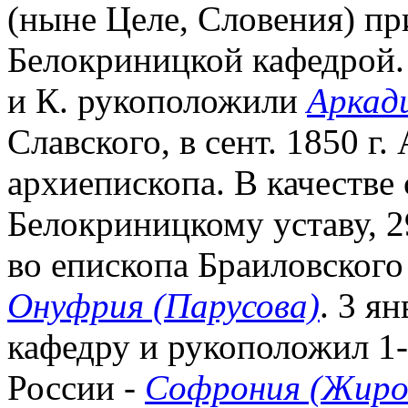
(ныне Целе, Словения) пр
Белокриницкой кафедрой. 
и К. рукоположили
Аркад
Славского, в сент. 1850 г.
архиепископа. В качестве 
Белокриницкому уставу, 29
во епископа Браиловского
Онуфрия (Парусова)
. 3 я
кафедру и рукоположил 1-
России -
Софрония (Жиро