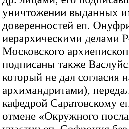
уничтожении выданных им в
доверенностей еп. Онуфр
иерархическими делами Р
Московского архиепископ
подписаны также Васлуйс
который не дал согласия н
архимандритами), переда
кафедрой Саратовскому е
отмене «Окружного послан
участии еп. Софрония без