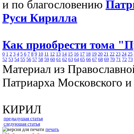
и по благословению
Патр
Руси Кирилла
Как приобрести тома "
0
1
2
3
4
5
6
7
8
9
10
11
12
13
14
15
16
17
18
19
20
21
22
23
24
25
52
53
54
55
56
57
58
59
60
61
62
63
64
65
66
67
68
69
70
71
72
73
Материал из Православно
Патриарха Московского и
КИРИЛ
предыдущая статья
следующая статья
печать