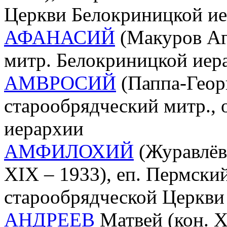
Церкви Белокриницкой и
АФАНАСИЙ
(Макуров Аг
митр. Белокриницкой иер
АМВРОСИЙ
(Паппа-Геор
старообрядческий митр., 
иерархии
АМФИЛОХИЙ
(Журавлёв
XIX – 1933), еп. Пермски
старообрядческой Церкви
АНДРЕЕВ
Матвей (кон. XV