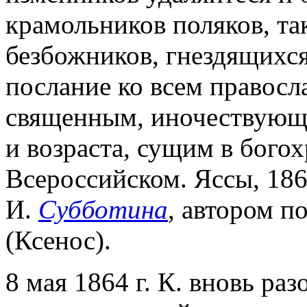
крамольников поляков, та
безбожников, гнездящихс
послание ко всем правос
священным, иночествующи
и возраста, сущим в бого
Всероссийском. Яссы, 186
И.
Субботина
, автором п
(Ксенос).
8 мая 1864 г. К. вновь р