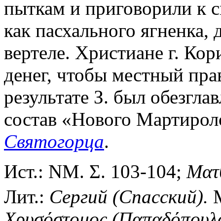
пыткам и приговорили к с
как пасхального ягненка,
вертеле. Христиане г. Ко
денег, чтобы местный пра
результате З. был обезгла
состав «Нового Мартирол
Святогорца
.
Ист.: ΝΜ. Σ. 103-104;
Ματ
Лит.:
Сергий (Спасский).
М
Χρυσόστομος (Παπαδόπουλ