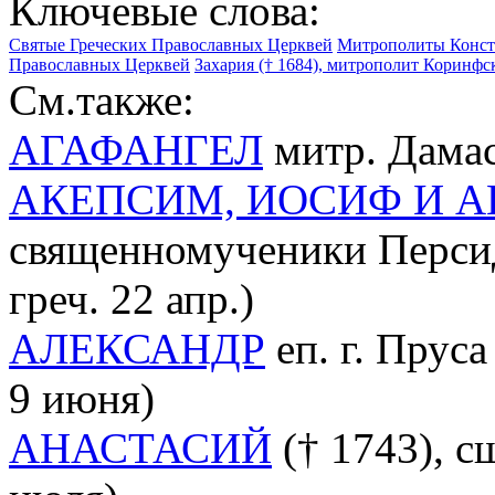
Ключевые слова:
Святые Греческих Православных Церквей
Митрополиты Конст
Православных Церквей
Захария († 1684), митрополит Коринфск
См.также:
АГАФАНГЕЛ
митр. Дамаск
АКЕПСИМ, ИОСИФ И 
священномученики Персидск
греч. 22 апр.)
АЛЕКСАНДР
еп. г. Пруса
9 июня)
АНАСТАСИЙ
(† 1743), с