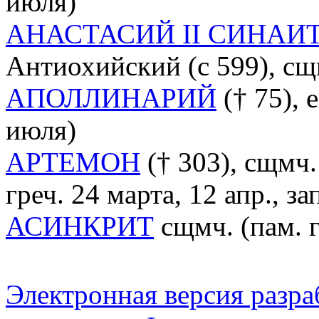
июля)
АНАСТАСИЙ II СИНАИ
Антиохийский (с 599), сщм
АПОЛЛИНАРИЙ
(† 75), 
июля)
АРТЕМОН
(† 303), сщмч.
греч. 24 марта, 12 апр., зап
АСИНКРИТ
сщмч. (пам. г
Электронная версия разр