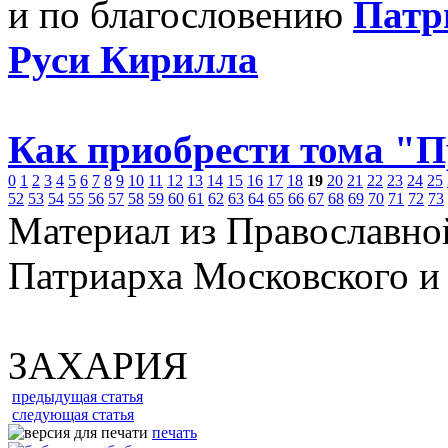
и по благословению
Патр
Руси Кирилла
Как приобрести тома "
0
1
2
3
4
5
6
7
8
9
10
11
12
13
14
15
16
17
18
19
20
21
22
23
24
25
52
53
54
55
56
57
58
59
60
61
62
63
64
65
66
67
68
69
70
71
72
73
Материал из Православно
Патриарха Московского и
ЗАХАРИЯ
предыдущая статья
следующая статья
печать