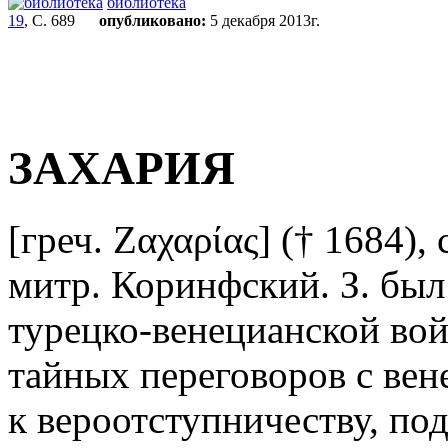
библиотека
19
, С. 689
опубликовано:
5 декабря 2013г.
ЗАХАРИЯ
[греч. Ζαχαρίας] († 1684),
митр. Коринфский. З. был
турецко-венецианской вой
тайных переговоров с вен
к вероотступничеству, п