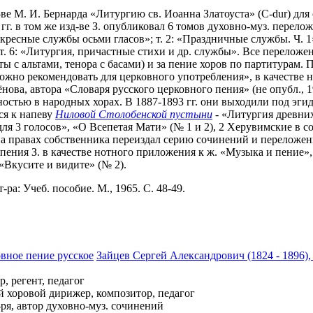
д-ве М. И. Бернарда «Литургию св. Иоанна Златоуста» (C-dur) для
7 гг. в том же изд-ве З. опубликовал 6 томов духовно-муз. перел
скресные службы осьми гласов»; т. 2: «Праздничные службы. Ч. 1»
т. 6: «Литургия, причастные стихи и др. службы». Все перелож
ты с альтами, тенора с басами) и за пение хоров по партитурам.
ожно рекомендовать для церковного употребления», в качестве н
ёнова, автора «Словаря русского церковного пения» (не опубл., 
стью в народных хорах. В 1887-1893 гг. они выходили под эгид
ся к напеву
Ниловой Столобенской пустыни
- «Литургия древних
для 3 голосов», «О Всепетая Мати» (№ 1 и 2), 2 Херувимские в со
а правах собственника переиздал серию сочинений и переложений 
опения З. в качестве нотного приложения к ж. «Музыка и пение»
 «Вкусите и видите» (№ 2).
-ра: Учеб. пособие. М., 1965. С. 48-49.
вное пение русское
Зайцев Сергей Александрович (1824 - 1896)
, регент, педагог
й хоровой дирижер, композитор, педагог
ря, автор духовно-муз. сочинений