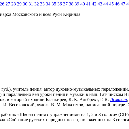
26
27
28
29
30
31
32
33
34
35
36
37
38
39
40
41
42
43
44
45
46
47
4
иарха Московского и всея Руси Кирилла
й губ.), учитель пения, автор духовно-музыкальных переложений
) и параллельно вел уроки пения и музыки в имп. Гатчинском Ни
жок, в который входили Балакирев, К. К. Альбрехт, Г. Я.
Ломакин
Н. И. Веселовский, худож. В. М. Максимов, написавший портрет З.
работах «Школа пения с упражнениями на 1, 2 и 3 голоса» (СПб.,
ковал «Собрание русских народных песен, положенных на 3 голос