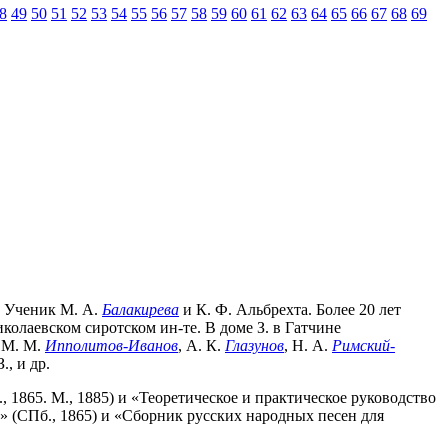
8
49
50
51
52
53
54
55
56
57
58
59
60
61
62
63
64
65
66
67
68
69
. Ученик М. А.
Балакирева
и К. Ф. Альбрехта. Более 20 лет
колаевском сиротском ин-те. В доме З. в Гатчине
, М. М.
Ипполитов-Иванов
, А. К.
Глазунов
, Н. А.
Римский-
, и др.
 1865. М., 1885) и «Теоретическое и практическое руководство
а» (СПб., 1865) и «Сборник русских народных песен для