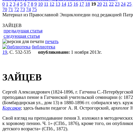
0
1
2
3
4
5
6
7
8
9
10
11
12
13
14
15
16
17
18
19
20
21
22
23
24
25
70
71
72
73
74
75
Материал из Православной Энциклопедии под редакцией Патр
ЗАЙЦЕВ
предыдущая статья
следующая статья
печать
библиотека
19
, С. 532-535
опубликовано:
1 ноября 2013г.
ЗАЙЦЕВ
Сергей Александрович (1824-1896, г. Гатчина С.-Петербургско
преподавал пение в Гатчинской учительской семинарии (с 1872
(Бомбардирская ул., дом 13) в 1880-1896 гг. собирался муз. кру
Корсаков
; здесь бывали педагог А. Я. Острогорский, археолог 
Свой взгляд на преподавание пения З. изложил в методических 
к хоровому пению. Ч. 1» (СПб., 1876), кроме того, он опубли
детского возраста» (СПб., 1872).