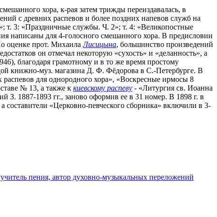
 смешанного хора, к-рая затем трижды переиздавалась, в
ожений с древних распевов и более поздних напевов служб на
; т. 3: «Праздничные службы. Ч. 2»; т. 4: «Великопостные
ения написаны для 4-голосного смешанного хора. В предисловии
 По оценке прот. Михаила
Лисицына
, большинство произведений
едостатков он отмечал некоторую «сухость» и «деланность», а
1946), благодаря грамотному и в то же время простому
ой книжно-муз. магазина Д. Ф. Фёдорова в С.-Петербурге. В
 распевов для однородного хора», «Воскресные ирмосы 8
ставе № 13, а также к
киевскому распеву
- «Литургия св. Иоанна
З. 1887-1893 гг., заново оформив ее в 31 номер. В 1898 г. в
, а составители «Церковно-певческого сборника» включили в 3-
, учитель пения, автор духовно-музыкальных переложений