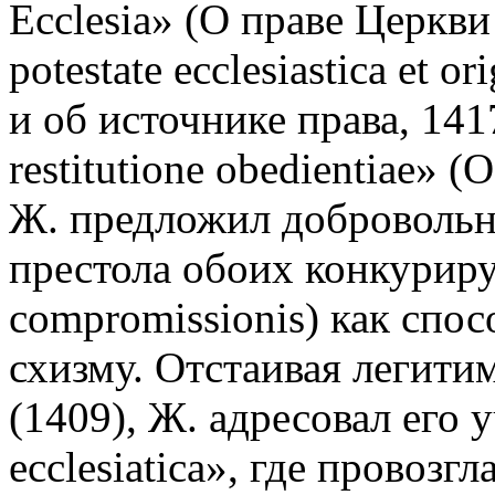
Ecclesia» (О праве Церкви
potestate ecclesiastica et o
и об источнике права, 1417
restitutione obedientiae»
Ж. предложил добровольн
престола обоих конкурир
compromissionis) как спо
схизму. Отстаивая легит
(1409), Ж. адресовал его 
ecclesiatica», где провоз