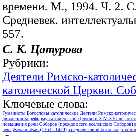
времени. М., 1994. Ч. 2. С
Средневек. интеллектуальн
557.
С. К. Цатурова
Рубрики:
Деятели Римско-католиче
католической Церкви. Со
Ключевые слова:
Гуманисты
Богословы католические
Деятели Римско-католиче
движения за реформу католической Церкви в XIV-XVI вв., которо
повышения роли Соборов (прежде всего вселенских Соборов) 
века
Жерсон Жан (1363 - 1429), средневековой богослов, проп