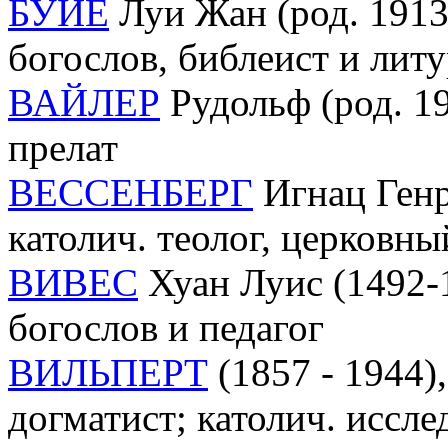
БУЙЕ
Луи Жан (род. 1913-
богослов, библеист и лит
ВАЙЛЕР
Рудольф (род. 19
прелат
ВЕССЕНБЕРГ
Игнац Генр
католич. теолог, церковн
ВИВЕС
Хуан Луис (1492-1
богослов и педагог
ВИЛЬПЕРТ
(1857 - 1944),
догматист; католич. иссле