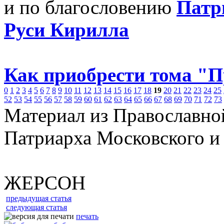
и по благословению
Патр
Руси Кирилла
Как приобрести тома "
0
1
2
3
4
5
6
7
8
9
10
11
12
13
14
15
16
17
18
19
20
21
22
23
24
25
52
53
54
55
56
57
58
59
60
61
62
63
64
65
66
67
68
69
70
71
72
73
Материал из Православно
Патриарха Московского и
ЖЕРСОН
предыдущая статья
следующая статья
печать