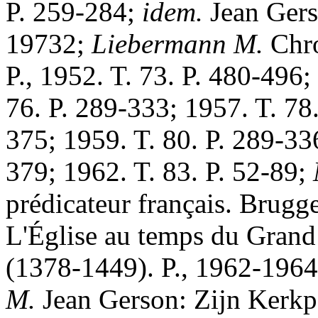
P. 259-284;
idem.
Jean Gers
19732;
Liebermann M.
Chro
P., 1952. T. 73. P. 480-496;
76. P. 289-333; 1957. T. 78.
375; 1959. T. 80. P. 289-33
379; 1962. T. 83. P. 52-89;
prédicateur français. Brugg
L'Église au temps du Grand 
(1378-1449). P., 1962-1964
M.
Jean Gerson: Zijn Kerkpo