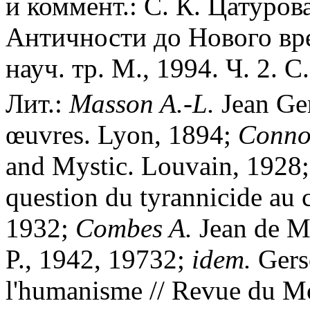
и коммент.: С. К. Цатурова
Античности до Нового вре
науч. тр. М., 1994. Ч. 2. С
Лит.:
Masson A.-L.
Jean Ger
œuvres. Lyon, 1894;
Connol
and Mystic. Louvain, 1928
question du tyrannicide au
1932;
Combes A.
Jean de Mo
P., 1942, 19732;
idem.
Gerso
l'humanisme // Revue du Mo