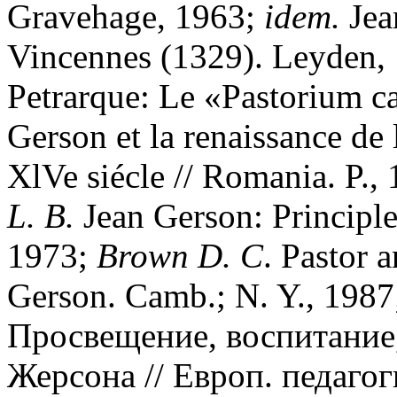
Gravehage, 1963;
idem.
Jea
Vincennes (1329). Leyden,
Petrarque: Le «Pastorium c
Gerson et la renaissance de 
XlVe siécle // Romania. P.,
L. B.
Jean Gerson: Principl
1973;
Brown D. C
. Pastor 
Gerson. Camb.; N. Y., 198
Просвещение, воспитание,
Жерсона // Европ. педаго