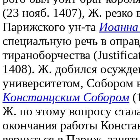
(23 нояб. 1407), Ж. резк
Парижского ун-та
Иоанна
специальную речь в оправ
тираноборчества (Justifica
1408). Ж. добился осужде
университетом, Собором 
Констанцским Собором
(
Ж. по этому вопросу стал
окончания работы Конста
вернуться в Париж, занят