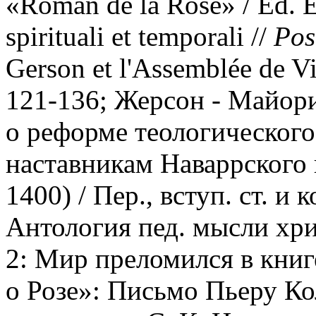
«Roman de la Rosé» / Ed. E.
spirituali et temporali //
Pos
Gerson et l'Assemblée de V
121-136; Жерсон - Майори
о реформе теологического
наставникам Наваррского к
1400) / Пер., вступ. ст. и 
Антология пед. мысли хрис
2: Мир преломился в книг
о Розе»: Письмо Пьеру Колю