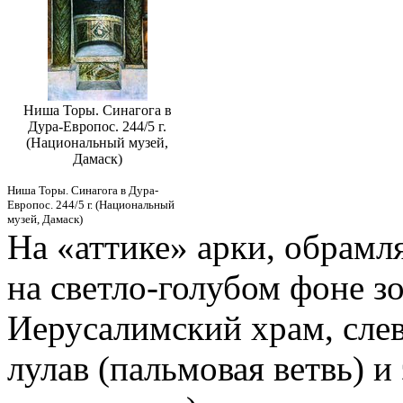
Ниша Торы. Синагога в
Дура-Европос. 244/5 г.
(Национальный музей,
Дамаск)
Ниша Торы. Синагога в Дура-
Европос. 244/5 г. (Национальный
музей, Дамаск)
На «аттике» арки, обрам
на светло-голубом фоне з
Иерусалимский храм, слев
лулав (пальмовая ветвь) и 