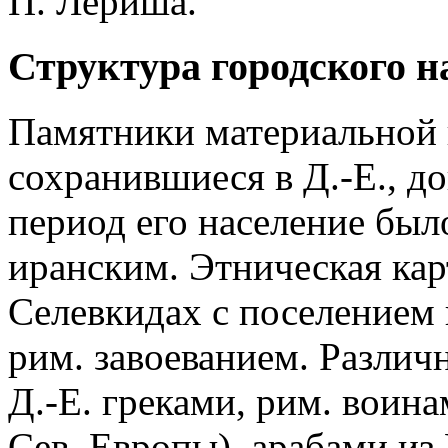
П. Лериша.
Структура городского н
Памятники материальной 
сохранившиеся в Д.-Е., д
период его население был
иранским. Этническая ка
Селевкидах с поселением г
рим. завоеванием. Различ
Д.-Е. греками, рим. воин
Сев. Европы), арабами из