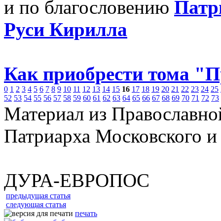
и по благословению
Патр
Руси Кирилла
Как приобрести тома "
0
1
2
3
4
5
6
7
8
9
10
11
12
13
14
15
16
17
18
19
20
21
22
23
24
25
52
53
54
55
56
57
58
59
60
61
62
63
64
65
66
67
68
69
70
71
72
73
Материал из Православно
Патриарха Московского и
ДУРА-ЕВРОПОС
предыдущая статья
следующая статья
печать