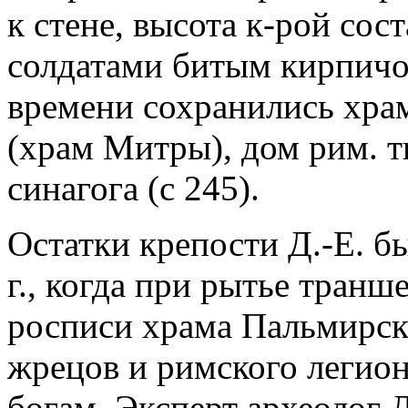
к стене, высота к-рой сос
солдатами битым кирпичом
времени сохранились хра
(храм Митры), дом рим. т
синагога (с 245).
Остатки крепости Д.-Е. б
г., когда при рытье транш
росписи храма Пальмирск
жрецов и римского легио
богам. Эксперт археолог Д