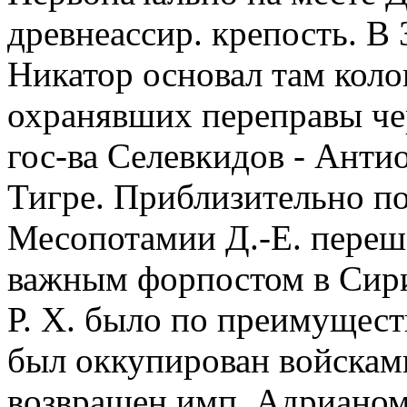
древнеассир. крепость. В 3
Никатор основал там коло
охранявших переправы чер
гос-ва Селевкидов - Анти
Тигре. Приблизительно посл
Месопотамии Д.-Е. переше
важным форпостом в Сирии
Р. Х. было по преимуществ
был оккупирован войсками
возвращен имп. Адрианом 