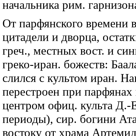
начальника рим. гарнизона
От парфянского времени в
цитадели и дворца, остат
греч., местных вост. и си
греко-иран. божеств: Баал
слился с культом иран. Нан
перестроен при парфянах 
центром офиц. культа Д.-Е
периоды), сир. богини Атар
востоку от храма Артеми