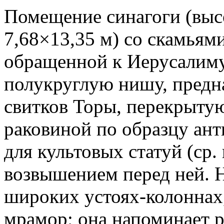
Помещение синагоги (выс
7,68×13,35 м) со скамьями 
обращенной к Иерусалиму
полукруглую нишу, предн
свитков Торы, перекрыту
раковиной по образцу ан
для культовых статуй (ср. 
возвышением перед ней. 
широких устоях-колоннах
мрамор; она напоминает 