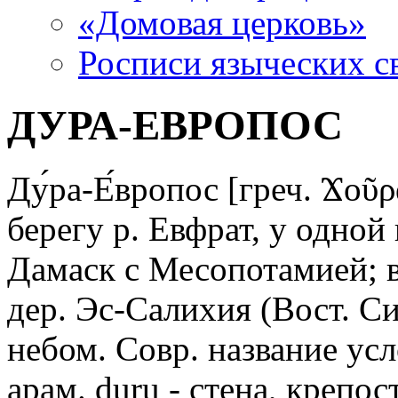
«Домовая церковь»
Росписи языческих 
ДУРА-ЕВРОПОС
Ду́ра-Е́вропос [греч. Ϫοῦ
берегу р. Евфрат, у одной
Дамаск с Месопотамией; в
дер. Эс-Салихия (Вост. С
небом. Совр. название ус
арам. duru - стена, крепо