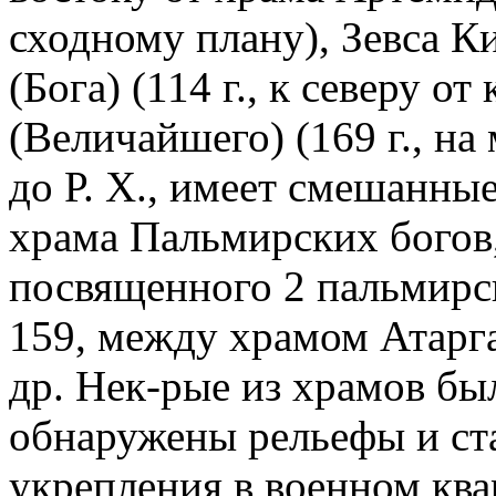
сходному плану), Зевса Ки
(Бога) (114 г., к северу от
(Величайшего) (169 г., на 
до Р. Х., имеет смешанные
храма Пальмирских богов,
посвященного 2 пальмирс
159, между храмом Атарга
др. Нек-рые из храмов бы
обнаружены рельефы и ста
укрепления в военном ква