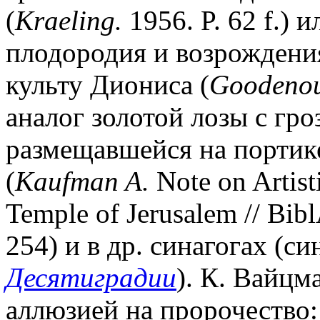
(
Kraeling.
1956. P. 62 f.) 
плодородия и возрождени
культу Диониса (
Goodeno
аналог золотой лозы с гро
размещавшейся на портик
(
Kaufman A.
Note on Artist
Temple of Jerusalem // Bibl
254) и в др. синагогах (си
Десятиградии
). К. Вайцм
аллюзией на пророчество: 