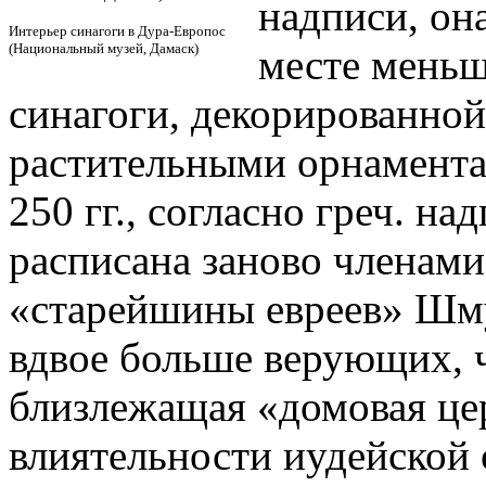
надписи, она
Интерьер синагоги в Дура-Европос
(Национальный музей, Дамаск)
месте меньш
синагоги, декорированно
растительными орнаментами 
250 гг., согласно греч. н
расписана заново членам
«старейшины евреев» Шму
вдвое больше верующих, ч
близлежащая «домовая цер
влиятельности иудейской