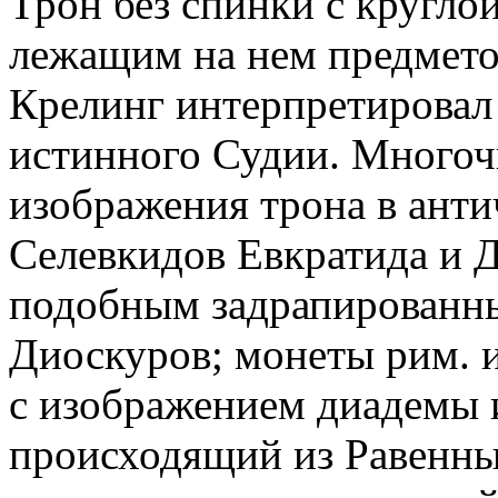
Трон без спинки с круглой
лежащим на нем предметом
Крелинг интерпретировал 
истинного Судии. Много
изображения трона в анти
Селевкидов Евкратида и Д
подобным задрапированн
Диоскуров; монеты рим. 
с изображением диадемы и
происходящий из Равенн