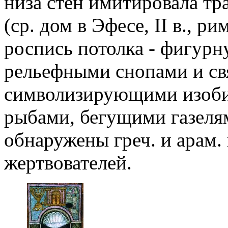
низа стен имитировала тра
(ср. дом в Эфесе, II в., р
роспись потолка - фигур
рельефными снопами и св
символизирующими изобил
рыбами, бегущими газелям
обнаружены греч. и арам.
жертвователей.