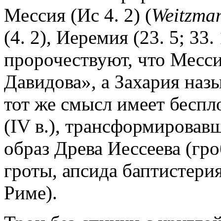
Мессия (Ис 4. 2) (
Weitzman
(4. 2), Иеремия (23. 5; 33. 
пророчествуют, что Месси
Давидова», а Захария наз
тот же смысл имеет беспл
(IV в.), трансформировавш
образ Древа Иессеева (гр
гроты, апсида баптистери
Риме).