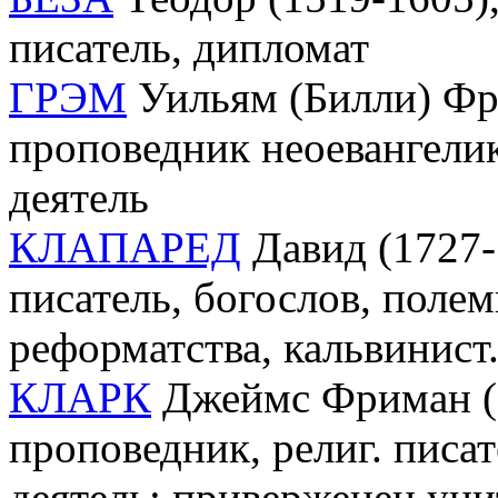
писатель, дипломат
ГРЭМ
Уильям (Билли) Фра
проповедник неоевангели
деятель
КЛАПАРЕД
Давид (1727-
писатель, богослов, полем
реформатства, кальвинист.
КЛАРК
Джеймс Фриман (18
проповедник, религ. писа
деятель; приверженец уни