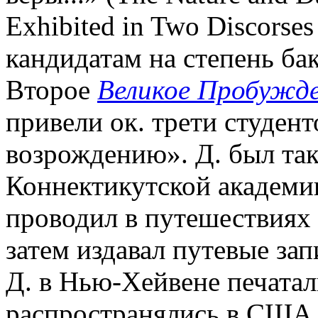
Exhibited in Two Discorses
кандидатам на степень бака
Второе
Великое Пробужд
привели ок. трети студен
возрождению». Д. был та
Коннектикутской академии
проводил в путешествиях
затем издавал путевые з
Д. в Нью-Хейвене печата
распространялись в США. 