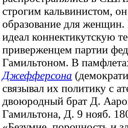
строгим кальвинистом, он
образование для женщин.
идеал коннектикутскую те
приверженцем партии фед
Гамильтоном. В памфлетах
Джефферсона
(демократи
связывал их политику с ат
двоюродный брат Д. Ааро
Гамильтона, Д. 9 нояб. 18
«Безумие, порочность и зл