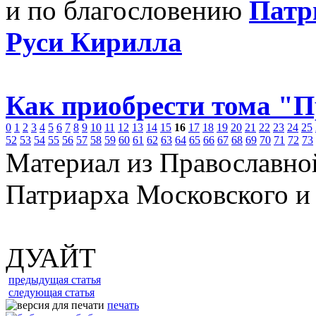
и по благословению
Патр
Руси Кирилла
Как приобрести тома "
0
1
2
3
4
5
6
7
8
9
10
11
12
13
14
15
16
17
18
19
20
21
22
23
24
25
52
53
54
55
56
57
58
59
60
61
62
63
64
65
66
67
68
69
70
71
72
73
Материал из Православно
Патриарха Московского и
ДУАЙТ
предыдущая статья
следующая статья
печать