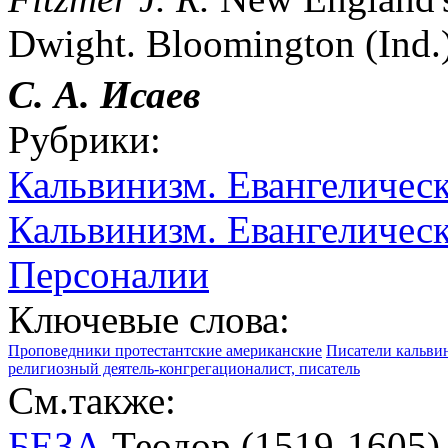
Dwight. Bloomington (Ind.)
С. А. Исаев
Рубрики:
Кальвинизм. Евангеличес
Кальвинизм. Евангелическ
Персоналии
Ключевые слова:
Проповедники протестантские американские
Писатели кальви
религиозный деятель-конгрегационалист, писатель
См.также:
БЕЗА
Теодор (1519-1605),