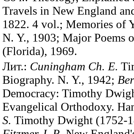
Travels in New England a
1822. 4 vol.; Memories of 
N. Y., 1903; Major Poems o
(Florida), 1969.
Лит.:
Cuningham Ch. E.
Ti
Biography. N. Y., 1942;
Ber
Democracy: Timothy Dwight
Evangelical Orthodoxy. Ha
S.
Timothy Dwight (1752-181
Fitzmer J. R.
New England's