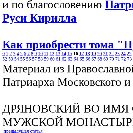
и по благословению
Патр
Руси Кирилла
Как приобрести тома "
0
1
2
3
4
5
6
7
8
9
10
11
12
13
14
15
16
17
18
19
20
21
22
23
24
25
52
53
54
55
56
57
58
59
60
61
62
63
64
65
66
67
68
69
70
71
72
73
Материал из Православно
Патриарха Московского и
ДРЯНОВСКИЙ ВО ИМЯ
МУЖСКОЙ МОНАСТЫР
предыдущая статья