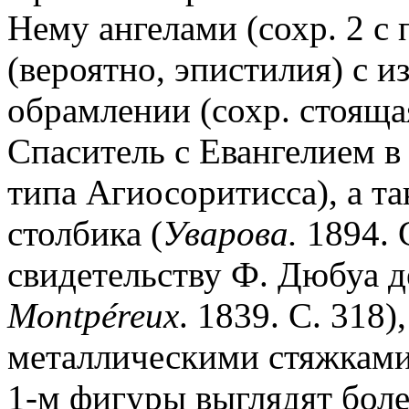
Нему ангелами (сохр. 2 с 
(вероятно, эпистилия) с 
обрамлении (сохр. стоящ
Спаситель с Евангелием в
типа Агиосоритисса), а т
столбика (
Уварова.
1894. С
свидетельству Ф. Дюбуа д
Montp
é
reux
. 1839. С. 318
металлическими стяжками.
1-м фигуры выглядят боле