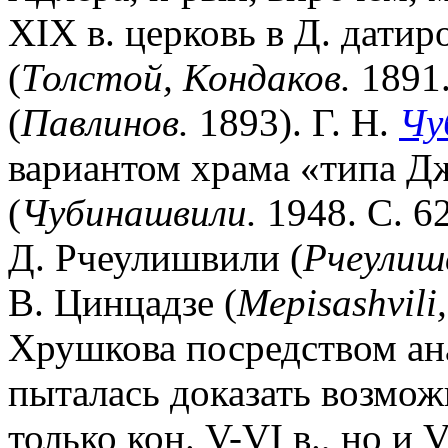
XIX в. церковь в Д. дати
(
Толстой, Кондаков.
1891.
(
Павлинов.
1893). Г. Н.
Чу
вариантом храма «типа Дж
(
Чубинашвили.
1948. С. 62,
Д. Рчеулишвили (
Рчеулиш
В. Цинцадзе (
Mepisashvili,
Хрушкова посредством ан
пыталась доказать возмож
только кон. V-VI в., но и VI