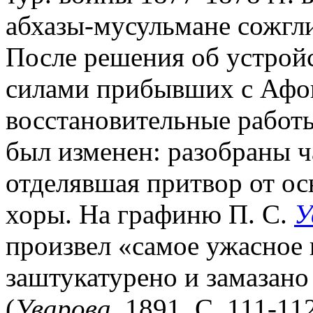
абхазы-мусульмане сожгли
После решения об устройст
силами прибывших с Афон
восстановительные работ
был изменен: разобраны ча
отделявшая притвор от ос
хоры. На графиню П. С.
У
произвел «самое ужасное 
заштукатурено и замазано
(
Уварова.
1891. С. 111-11