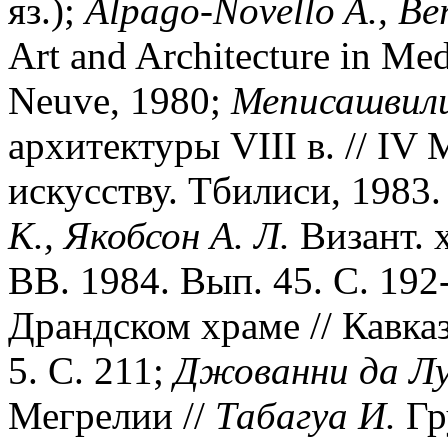
яз.);
Alpago-Novello A., Ber
Art and Architecture in Med
Neuve, 1980;
Меписашвил
архитектуры VIII в. // IV
искусству. Тбилиси, 1983.
К., Якобсон А. Л.
Визант. 
ВВ. 1984. Вып. 45. С. 192
Драндском храме // Кавказ
5. С. 211;
Джованни да Лу
Мегрелии //
Табагуа И.
Гр