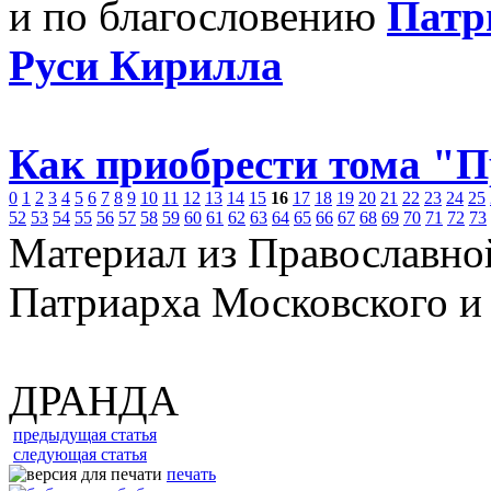
и по благословению
Патр
Руси Кирилла
Как приобрести тома "
0
1
2
3
4
5
6
7
8
9
10
11
12
13
14
15
16
17
18
19
20
21
22
23
24
25
52
53
54
55
56
57
58
59
60
61
62
63
64
65
66
67
68
69
70
71
72
73
Материал из Православно
Патриарха Московского и
ДРАНДА
предыдущая статья
следующая статья
печать