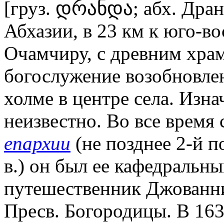
[груз. დრანდა; абх. Дран
Абхазии, в 23 км к юго-во
Очамчиру, с древним хра
богослужение возобновле
холме в центре села. Изн
неизвестно. Во все время
епархии
(не позднее 2-й по
в.) он был ее кафедральны
путешественник Джованни 
Пресв. Богородицы. В 1637