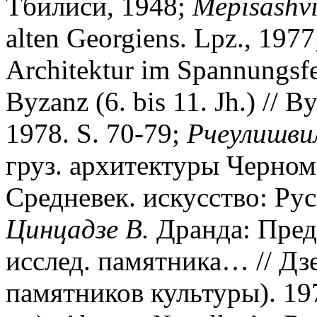
Тбилиси, 1948;
Mepisashvil
alten Georgiens. Lpz., 197
Architektur im Spannungsf
Byzanz (6. bis 11. Jh.) // B
1978. S. 70-79;
Рчеулишви
груз. архитектуры Черном
Средневек. искусство: Русь
Цинцадзе В.
Дранда: Пред
исслед. памятника… // Дз
памятников культуры). 197