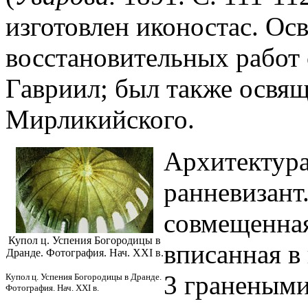
изготовлен иконостас. Ос
восстановительных работ с
Гавриил; был также освящ
Мирликийского.
Архитектура
ранневизант.
совмещенная
Купол ц. Успения Богородицы в
вписанная в 
Дранде. Фотография. Нач. XXI в.
3 гранеными
Купол ц. Успения Богородицы в Дранде.
Фотография. Нач. XXI в.