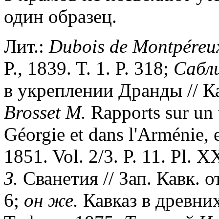
один образец.
Лит.:
Dubois de Montp
é
reu
P., 1839. T. 1. P. 318;
Сабл
в укреплении Дранды // Ка
Brosset M.
Rapports sur un
Géorgie et dans l'Arménie, 
1851. Vol. 2/3. P. 11. Pl. 
З.
Сванетия // Зап. Кавк. 
6;
он же.
Кавказ в древни