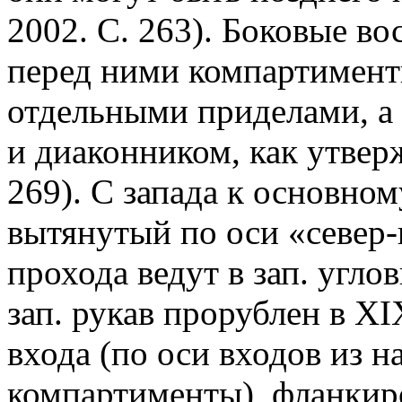
2002. С. 263). Боковые в
перед ними компартимент
отдельными приделами, а
и диаконником, как утвер
269). С запада к основно
вытянутый по оси «север-ю
прохода ведут в зап. угл
зап. рукав прорублен в XI
входа (по оси входов из н
компартименты), фланкир