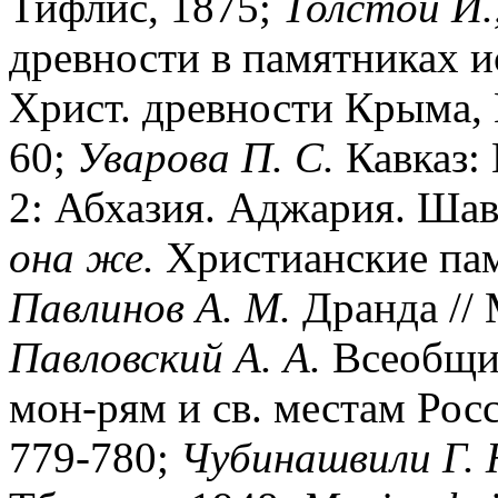
Тифлис, 1875;
Толстой И.
древности в памятниках ис
Христ. древности Крыма, К
60;
Уварова П. С.
Кавказ:
2: Абхазия. Аджария. Шав
она же.
Христианские пам
Павлинов А. М.
Дранда // 
Павловский А. А.
Всеобщий
мон-рям и св. местам Росс
779-780;
Чубинашвили Г. 