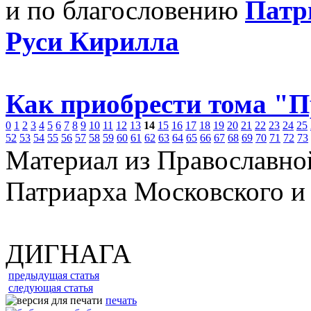
и по благословению
Патр
Руси Кирилла
Как приобрести тома "
0
1
2
3
4
5
6
7
8
9
10
11
12
13
14
15
16
17
18
19
20
21
22
23
24
25
52
53
54
55
56
57
58
59
60
61
62
63
64
65
66
67
68
69
70
71
72
73
Материал из Православно
Патриарха Московского и
ДИГНАГА
предыдущая статья
следующая статья
печать