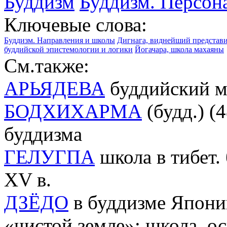
Буддизм
Буддизм. Персон
Ключевые слова:
Буддизм. Направления и школы
Дигнага, виднейший представи
буддийской эпистемологии и логики
Йогачара, школа махаяны
См.также:
АРЬЯДЕВА
буддийский мы
БОДХИХАРМА
(будд.) (
буддизма
ГЕЛУГПА
школа в тибет. 
XV в.
ДЗЁДО
в буддизме Японии
«чистой земле»; школа, о