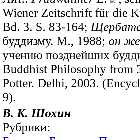
Wiener Zeitschrift für die 
Bd. 3. S. 83-164;
Щербатс
буддизму. М., 1988;
он
же
учению позднейших буддис
Buddhist Philosophy from 3
Potter. Delhi, 2003. (Encyc
9).
В. К.
Шохин
Рубрики: