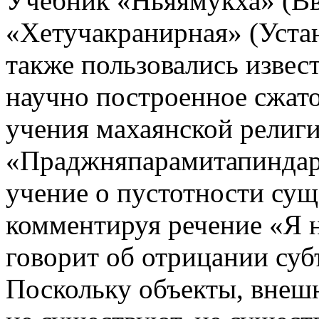
Учебник «Ньяямукха» (Вве
«Хетучакранирная» (Устан
также пользовались извес
научно построенное сжат
учения махаянской религ
«Праджняпарамитапиндарт
учение о пустотности сущ
комментируя речение «Я 
говорит об отрицании суб
Поскольку объекты, внеш