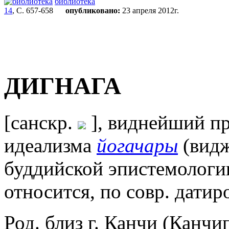
библиотека
14
, С. 657-658
опубликовано:
23 апреля 2012г.
ДИГНАГА
[санскр.
], виднейший пр
идеализма
йогачары
(видж
буддийской эпистемологии
относится, по совр. датиро
Род. близ г. Канчи (Канч