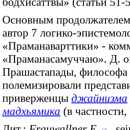
бодхисаттвы» (статьи 51-5
Основным продолжателем
автор 7 логико-эпистемоло
«Праманаварттики» - ком
«Праманасамуччаю». Д. ок
Прашастапады, философ
полемизировали представ
приверженцы
джайнизма
мадхьямика
(в частности,
Лит.:
Frauwallner
E
.
, se