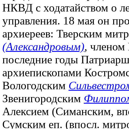
НКВД с ходатайством о л
управления. 18 мая он пр
архиереев: Тверским мит
(Александровым)
, членом
последние годы Патриарш
архиепископами Костром
Вологодским
Сильвестро
Звенигородским
Филиппом
Алексием (Симанским, вп
Сумским еп. (впосл. мит