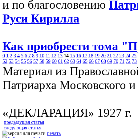
и по благословению
Патр
Руси Кирилла
Как приобрести тома "
0
1
2
3
4
5
6
7
8
9
10
11
12
13
14
15
16
17
18
19
20
21
22
23
24
25
52
53
54
55
56
57
58
59
60
61
62
63
64
65
66
67
68
69
70
71
72
73
Материал из Православно
Патриарха Московского и
«ДЕКЛАРАЦИЯ» 1927 г.
предыдущая статья
следующая статья
печать