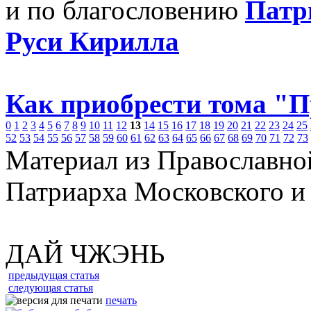
и по благословению
Патр
Руси Кирилла
Как приобрести тома "
0
1
2
3
4
5
6
7
8
9
10
11
12
13
14
15
16
17
18
19
20
21
22
23
24
25
52
53
54
55
56
57
58
59
60
61
62
63
64
65
66
67
68
69
70
71
72
73
Материал из Православно
Патриарха Московского и
ДАЙ ЧЖЭНЬ
предыдущая статья
следующая статья
печать