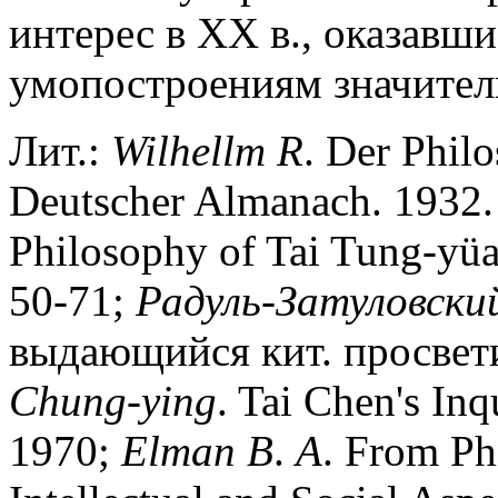
интерес в XX в., оказавш
умопостроениям значитель
Лит.:
Wilhellm
R
. Der Phil
Deutscher Almanach. 1932.
Philosophy of Tai Tung-yüa
50-71;
Радуль-Затуловски
выдающийся кит. просвети
Chung-ying
. Tai Chen's In
1970;
Elman
B
.
A
. From Ph