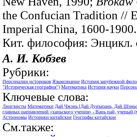
New Haven, 1990;
Brokaw
the Confucian Tradition // 
Imperial China, 1600-1900.
Кит. философия: Энцикл. с
А. И.
Кобзев
Рубрики:
Персоналии историков
Языкознание
История зарубежной фил
"Историческая география")
Математика
История науки
Персон
Ключевые слова:
Лингвисты
Математики
Дай Чжэнь [Дай Дунъюань, Дай Шэньсю
главных направлений «ханьского учения» - Вань пай, ученый (м
Астрономы
Историки китайские
Географы китайские
См.также: