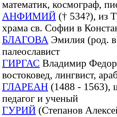
математик, космограф, пи
АНФИМИЙ
(† 534?), из 
храма св. Софии в Конст
БЛАГОВА
Эмилия (род. в
палеославист
ГИРГАС
Владимир Федоров
востоковед, лингвист, ара
ГЛАРЕАН
(1488 - 1563), 
педагог и ученый
ГУРИЙ
(Степанов Алексей