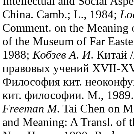
Intellectual and Social Asp
China. Camb.; L., 1984;
Lo
Comment. on the Meaning of
of the Museum of Far Easte
1988;
Кобзев
А
.
И
. Китай 
правовых учений XVII-XVI
Философия кит. неоконфуц
кит. философии. М., 1989.
Freeman
M
. Tai Chen on M
and Meaning: A Transl. of 