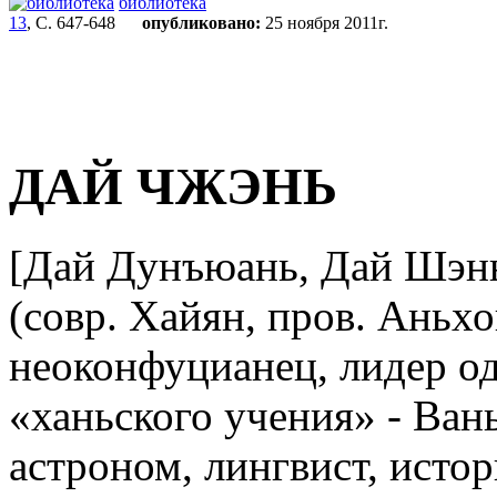
библиотека
13
, С. 647-648
опубликовано:
25 ноября 2011г.
ДАЙ ЧЖЭНЬ
[Дай Дунъюань, Дай Шэнь
(совр. Хайян, пров. Аньхо
неоконфуцианец, лидер од
«ханьского учения» - Ван
астроном, лингвист, истор