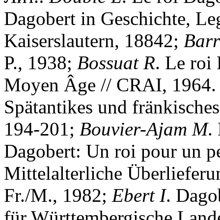
Dagobert in Geschichte, Le
Kaiserslautern, 18842;
Bar
P., 1938;
Bossuat
R
. Le roi
Moyen Âge // CRAI, 1964. 
Spätantikes und fränkisches
194-201;
Bouvier-Ajam
M
.
Dagobert: Un roi pour un p
Mittelalterliche Überliefer
Fr./M., 1982;
Ebert
I
. Dago
für Württembergische Lande