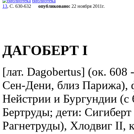
библиотека
13
, С. 630-632
опубликовано:
22 ноября 2011г.
ДАГОБЕРТ I
[лат. Dagobertus] (ок. 608 
Сен-Дени, близ Парижа), ф
Нейстрии и Бургундии (c 6
Бертруды; дети: Сигиберт I
Рагнетруды), Хлодвиг II, 