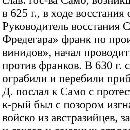
в 625 г., в ходе восстания
Руководитель восстания С
Фредегара» франк по про
винидов», начал проводи
против франков. В 630 г. 
ограбили и перебили при
Д. послал к Само с проте
к-рый был с позором изгна
войско из австразийцев, 