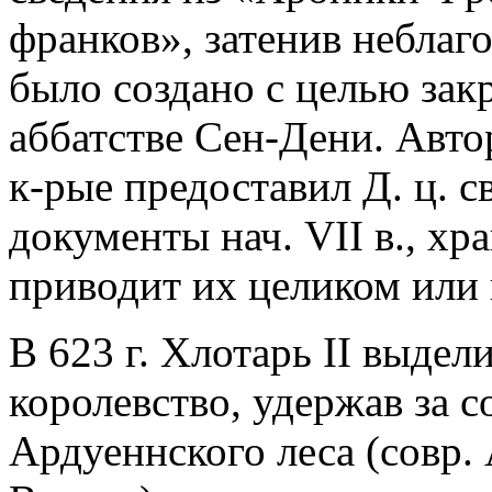
франков», затенив неблаг
было создано с целью зак
аббатстве Сен-Дени. Авто
к-рые предоставил Д. ц. с
документы нач. VII в., хр
приводит их целиком или 
В 623 г. Хлотарь II выдел
королевство, удержав за с
Ардуеннского леса (совр. 