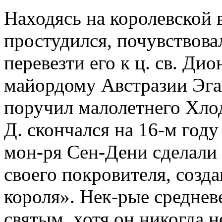
Находясь на королевской в
простудился, почувствова
перевезти его к ц. св. Дио
майордому Австразии Эган
поручил малолетнего Хлод
Д. скончался на 16-м год
мон-ря Сен-Дени сделали
своего покровителя, созд
короля». Нек-рые среднев
святым, хотя он никогда 