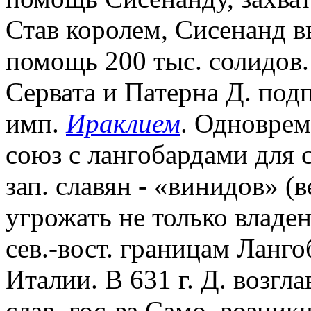
Став королем, Сисенанд в
помощь 200 тыс. солидов. 
Сервата и Патерна Д. под
имп.
Ираклием
. Одноврем
союз с лангобардами для 
зап. славян - «винидов» (в
угрожать не только владе
сев.-вост. границам Ланго
Италии. В 631 г. Д. возгл
слав. гос-ва Само, возник