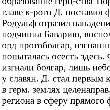
образование герц-ства Тю
главе к-рого Д. поставил 
Родульф отразил нападение
подчинил Баварию, воспол
орд протоболгар, изгнанн
попыталась осесть здесь.
изгнали болгар, лишь не
у славян. Д. стал первым
в герм. землях целенапр
региона в сферу прямого 