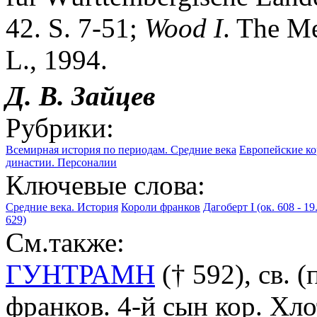
42. S. 7-51;
Wood
I
. The M
L., 1994.
Д. В.
Зайцев
Рубрики:
Всемирная история по периодам. Средние века
Европейские ко
династии. Персоналии
Ключевые слова:
Средние века. История
Короли франков
Дагоберт I (ок. 608 - 
629)
См.также:
ГУНТРАМН
(† 592), св. (
франков. 4-й сын кор. Хл