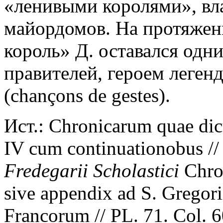
«ленивыми королями», вла
майордомов. На протяжен
король» Д. оставался одн
правителей, героем легенд
(chançons de gestes).
Ист.: Chronicarum quae di
IV cum continuationobus //
Fredegarii
Scholastici
Chron
sive appendix ad S. Gregori
Francorum // PL. 71. Col. 6