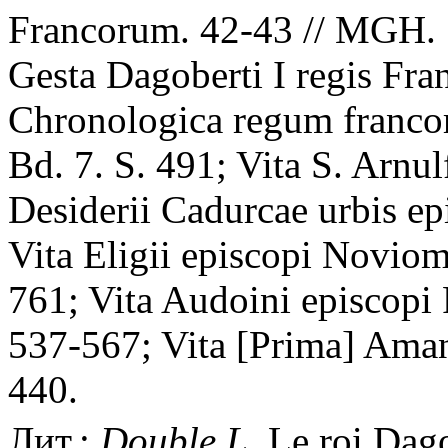
Francorum. 42-43 // MGH. S
Gesta Dagoberti I regis Fra
Chronologica regum francoru
Bd. 7. S. 491; Vita S. Arnulf
Desiderii Cadurcae urbis epi
Vita Eligii episcopi Novioma
761; Vita Audoini episcopi 
537-567; Vita [Prima] Amand
440.
Лит.:
Double
L
. Le roi Dag