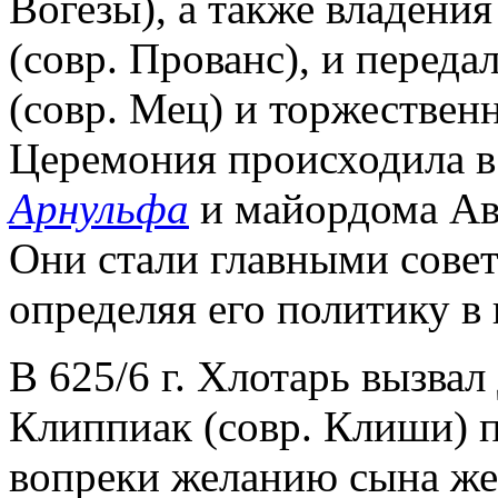
Вогезы), а также владени
(совр. Прованс), и переда
(совр. Мец) и торжествен
Церемония происходила в 
Арнульфа
и майордома Ав
Они стали главными сове
определяя его политику в
В 625/6 г. Хлотарь вызва
Клиппиак (совр. Клиши) 
вопреки желанию сына жен