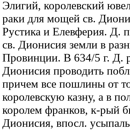
Элигий, королевский ювел
раки для мощей св. Диони
Рустика и Елевферия. Д. 
св. Дионисия земли в разны
Провинции. В 634/5 г. Д. 
Дионисия проводить побл
причем все пошлины от т
королевскую казну, а в по
королем франков, к-рый б
Дионисия, впосл. усыпал