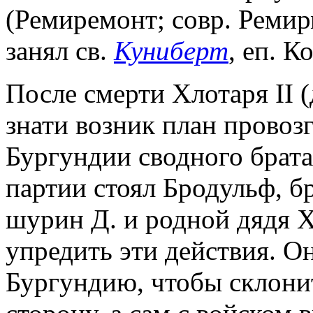
(Ремиремонт; совр. Ремир
занял св.
Куниберт
, еп. К
После смерти Хлотаря II (
знати возник план провоз
Бургундии сводного брата 
партии стоял Бродульф, б
шурин Д. и родной дядя Х
упредить эти действия. О
Бургундию, чтобы склони