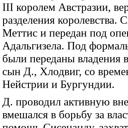
III королем Австразии, ве
разделения королевства. С
Меттис и передан под опек
Адальгизела. Под формал
были переданы владения 
сын Д., Хлодвиг, со врем
Нейстрии и Бургундии.
Д. проводил активную вне
вмешался в борьбу за влас
помощь Сисенанду, захва