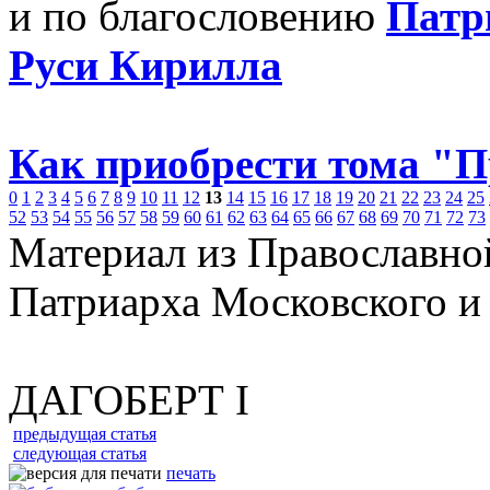
и по благословению
Патр
Руси Кирилла
Как приобрести тома "
0
1
2
3
4
5
6
7
8
9
10
11
12
13
14
15
16
17
18
19
20
21
22
23
24
25
52
53
54
55
56
57
58
59
60
61
62
63
64
65
66
67
68
69
70
71
72
73
Материал из Православно
Патриарха Московского и
ДАГОБЕРТ I
предыдущая статья
следующая статья
печать