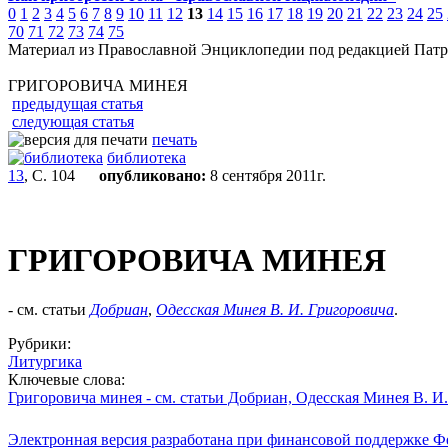
0
1
2
3
4
5
6
7
8
9
10
11
12
13
14
15
16
17
18
19
20
21
22
23
24
25
70
71
72
73
74
75
Материал из Православной Энциклопедии под редакцией Патр
ГРИГОРОВИЧА МИНЕЯ
предыдущая статья
следующая статья
печать
библиотека
13
, С. 104
опубликовано:
8 сентября 2011г.
ГРИГОРОВИЧА МИНЕЯ
- см. статьи
Добриан
,
Одесская Минея В. И. Григоровича
.
Рубрики:
Литургика
Ключевые слова:
Григоровича минея - см. статьи Добриан, Одесская Минея В. И
Электронная версия разработана при финансовой поддержке Ф