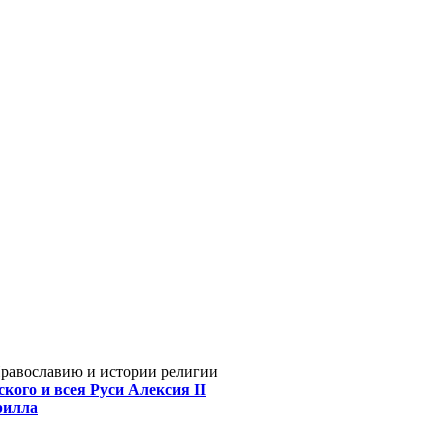
Православию и истории религии
кого и всея Руси Алексия II
рилла