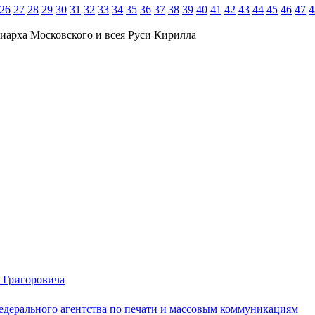
26
27
28
29
30
31
32
33
34
35
36
37
38
39
40
41
42
43
44
45
46
47
4
иарха Московского и всея Руси Кирилла
. Григоровича
едерального агентства по печати и массовым коммуникациям