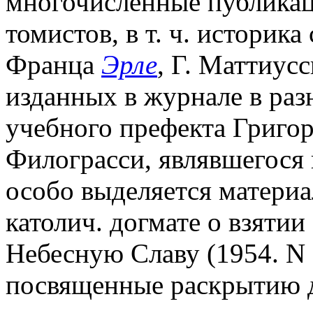
многочисленные публикац
томистов, в т. ч. историка
Франца
Эрле
, Г. Маттиус
изданных в журнале в разн
учебного префекта Григор
Филограсси, являвшегося 
особо выделяется материа
католич. догмате о взяти
Небесную Славу (1954. N 
посвященные раскрытию д