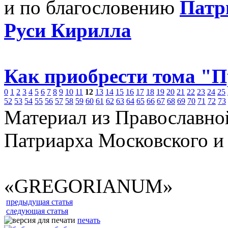
и по благословению
Патр
Руси Кирилла
Как приобрести тома "
0
1
2
3
4
5
6
7
8
9
10
11
12
13
14
15
16
17
18
19
20
21
22
23
24
25
52
53
54
55
56
57
58
59
60
61
62
63
64
65
66
67
68
69
70
71
72
73
Материал из Православно
Патриарха Московского и
«GREGORIANUM»
предыдущая статья
следующая статья
печать