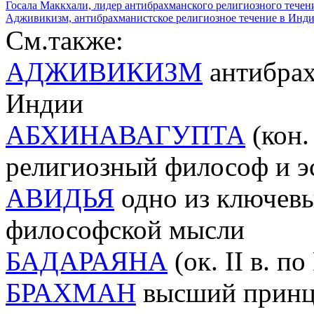
Госала Маккхали, лидер антибрахманского религиозного тече
Адживикизм, антибрахманистское религиозное течение в Инд
См.также:
АДЖИВИКИЗМ
антибрах
Индии
АБХИНАВАГУПТА
(кон.
религиозный философ и э
AВИДЬЯ
одно из ключевы
философской мысли
БАДАРАЯНА
(ок. II в. п
БРАХМАН
высший принци