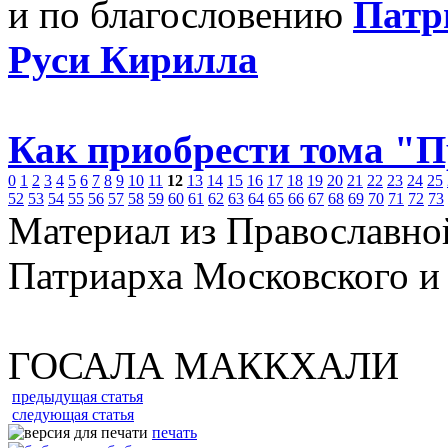
и по благословению
Патр
Руси Кирилла
Как приобрести тома "
0
1
2
3
4
5
6
7
8
9
10
11
12
13
14
15
16
17
18
19
20
21
22
23
24
25
52
53
54
55
56
57
58
59
60
61
62
63
64
65
66
67
68
69
70
71
72
73
Материал из Православно
Патриарха Московского и
ГОСАЛА МАККХАЛИ
предыдущая статья
следующая статья
печать