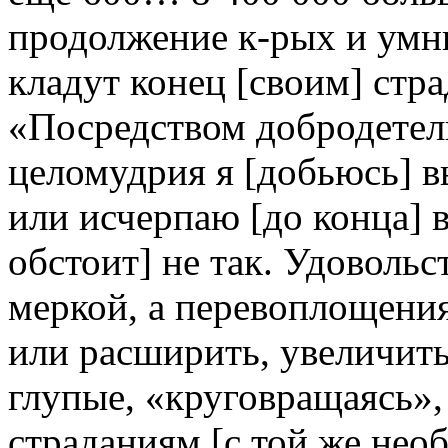
продолжение к-рых и умны
кладут конец [своим] стра
«Посредством добродетели
целомудрия я [добьюсь] 
или исчерпаю [до конца]
обстоит] не так. Удовольс
меркой, а перевоплощения
или расширить, увеличить
глупые, «круговращаясь»,
страданиям [с той же не