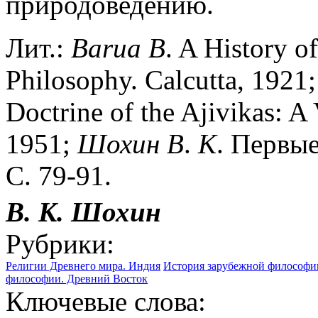
природоведению.
Лит.:
Barua
B
. A History o
Philosophy. Calcutta, 1921
Doctrine of the Ajivikas: A
1951;
Шохин
В
.
К
. Первы
С. 79-91.
В. К.
Шохин
Рубрики:
Религии Древнего мира. Индия
История зарубежной философи
философии. Древний Восток
Ключевые слова: