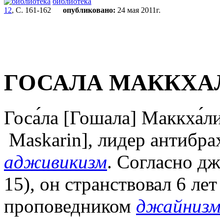
библиотека
12
, С. 161-162
опубликовано:
24 мая 2011г.
ГОСАЛА МАККХА
Госа́ла [Гошала] Маккха́л
Maskarin], лидер антибра
адживикизм
. Согласно дж
15), он странствовал 6 ле
проповедником
джайниз