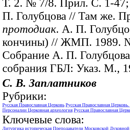
Т. 2. № 7/8. Прил. С. 1-47
П. Голубцова // Там же. П
протодиак
. А. П. Голубц
кончины) // ЖМП. 1989. №
Собрание А. П. Голубцова
собрания ГБЛ: Указ. М., 19
С. В.
Заплатников
Рубрики:
Русская Православная Церковь
Русская Православная Церковь
Персоналии
Церковная археология
Русская Православная Церк
Ключевые слова:
Литургика историческая
Преподаватели Московской Духовной