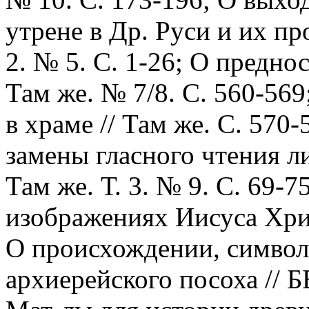
утрене в Др. Руси и их пр
2. № 5. С. 1-26; О предно
Там же. № 7/8. С. 560-56
в храме // Там же. С. 570
замены гласного чтения л
Там же. Т. 3. № 9. С. 69-
изображениях Иисуса Христ
О происхождении, символ
архиерейского посоха // БВ