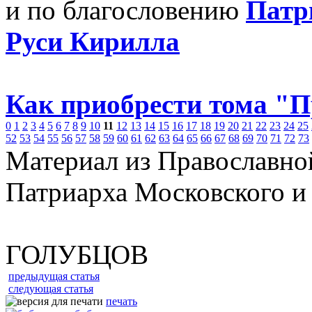
и по благословению
Патр
Руси Кирилла
Как приобрести тома "
0
1
2
3
4
5
6
7
8
9
10
11
12
13
14
15
16
17
18
19
20
21
22
23
24
25
52
53
54
55
56
57
58
59
60
61
62
63
64
65
66
67
68
69
70
71
72
73
Материал из Православно
Патриарха Московского и
ГОЛУБЦОВ
предыдущая статья
следующая статья
печать