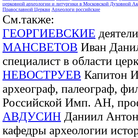
церковной археологии и литургики в Московской Духовной Ак
Православной Церкви
Археологи российские
См.также:
ГЕОРГИЕВСКИЕ
деятел
МАНСВЕТОВ
Иван Данил
специалист в области цер
НЕВОСТРУЕВ
Капитон И
археограф, палеограф, фил
Российской Имп. АН, пр
АВДУСИН
Даниил Антоно
кафедры археологии исто