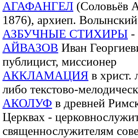
АГАФАНГЕЛ
(Соловьёв А
1876), архиеп. Волынски
АЗБУЧНЫЕ СТИХИРЫ
-
АЙВАЗОВ
Иван Георгиеви
публицист, миссионер
АККЛАМАЦИЯ
в христ. 
либо текстово-мелодичес
АКОЛУФ
в древней Римс
Церквах - церковнослужи
священнослужителям сов