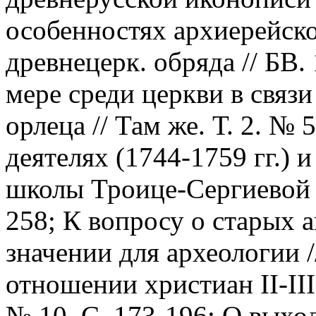
особенностях архиерейског
древнецерк. обряда // БВ. 
мере среди церкви в связ
орлеца // Там же. Т. 2. № 
деятелях (1744-1759 гг.)
школы Троице-Сергиевой л
258; К вопросу о старых 
значении для археологии /
отношении христиан II-III с
№ 10. С. 173-196; О выхо