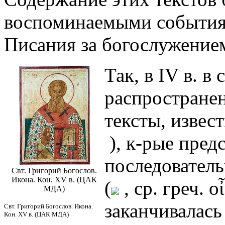
воспоминаемыми событиям
Писания за богослужение
Так, в IV в. в
распростране
тексты, извес
), к-рые пред
последовател
Свт. Григорий Богослов.
Икона. Кон. XV в. (ЦАК
(
, ср. греч. 
МДА)
заканчивалась
Свт. Григорий Богослов. Икона.
Кон. XV в. (ЦАК МДА)