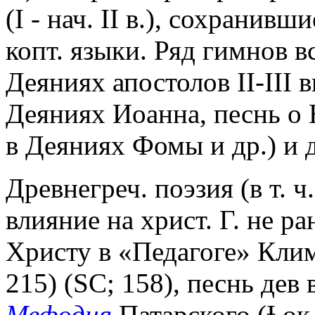
(I - нач. II в.), сохранивш
копт. языки. Ряд гимнов 
Деяниях апостолов II-III 
Деяниях Иоанна, песнь о
в Деяниях Фомы и др.) и 
Древнегреч. поэзия (в т. ч
влияние на христ. Г. не ран
Христу в «Педагоге» Клим
215) (SC; 158), песнь дев
Мефодия
Патарского (Ɨ ок