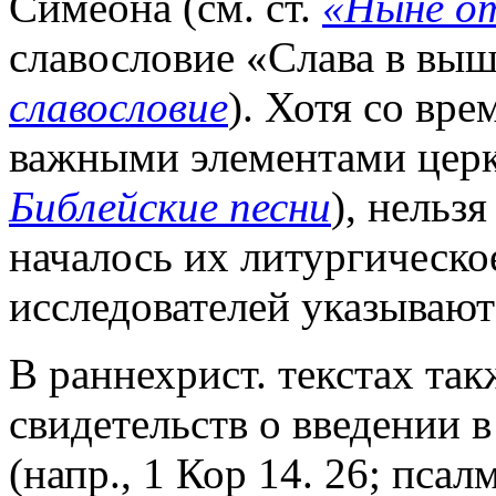
Симеона (см. ст.
«Ныне о
славословие «Слава в выш
славословие
). Хотя со вр
важными элементами церко
Библейские песни
), нельз
началось их литургическо
исследователей указывают 
В раннехрист. текстах та
свидетельств о введении 
(напр., 1 Кор 14. 26; псал