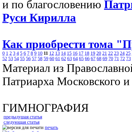
и по благословению
Патр
Руси Кирилла
Как приобрести тома "
0
1
2
3
4
5
6
7
8
9
10
11
12
13
14
15
16
17
18
19
20
21
22
23
24
25
52
53
54
55
56
57
58
59
60
61
62
63
64
65
66
67
68
69
70
71
72
73
Материал из Православно
Патриарха Московского и
ГИМНОГРАФИЯ
предыдущая статья
следующая статья
печать