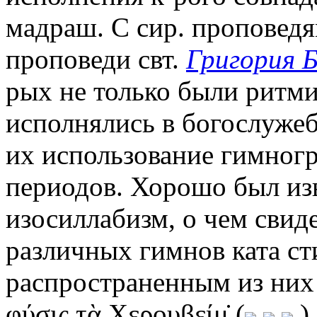
мадраш. С сир. проповед
проповеди свт.
Григория Б
рых не только были ритми
исполнялись в богослужеб
их использование гимно
периодов. Хорошо был изв
изосиллабизм, о чем свид
различных гимнов ката сти
распространенным из них
φύσις τὰ Χερουβείμ̇ (
)