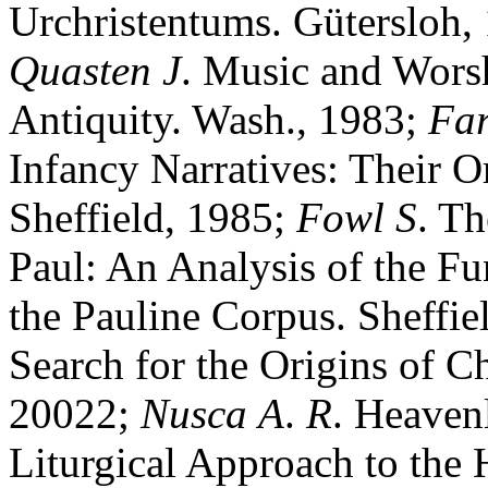
Urchristentums. Gütersloh,
Quasten
J
. Music and Worsh
Antiquity. Wash., 1983;
Far
Infancy Narratives: Their O
Sheffield, 1985;
Fowl
S
. Th
Paul: An Analysis of the Fu
the Pauline Corpus. Sheffie
Search for the Origins of C
20022;
Nusca
A
.
R
. Heaven
Liturgical Approach to the