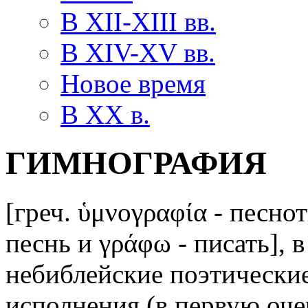
В XII-XIII вв.
В XIV-XV вв.
Новое время
В XX в.
ГИМНОГРАФИЯ
[греч. ὑμνογραφία - песнот
песнь и γράφω - писать], 
небиблейские поэтические
исполнения (в первую оче