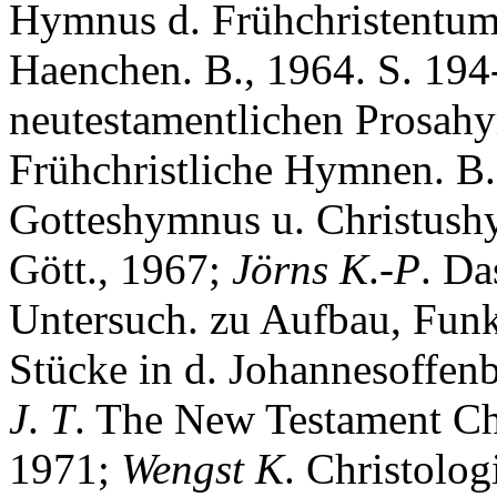
Hymnus d. Frühchristentums
Haenchen. B., 1964. S. 19
neutestamentlichen Prosah
Frühchristliche Hymnen. B
Gotteshymnus u. Christushy
Gött., 1967;
J
ö
rns
K
.
-P
. D
Untersuch. zu Aufbau, Funk
Stücke in d. Johannesoffen
J
.
T
. The New Testament Ch
1971;
Wengst
K
. Christolog