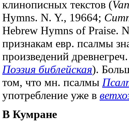
клинописных текстов (
Van
Hymns. N. Y., 19664;
Cumm
Hebrew Hymns of Praise. 
признакам евр. псалмы зн
произведений древнегреч. 
Поэзия библейская
). Боль
том, что мн. псалмы
Псал
употребление уже в
ветхо
В Кумране