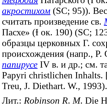
акростихом
(SC; 95)). Ве
считать произведение св.
Пасхе» (Ɨ ок. 190) (SC; 1
образцы церковных Г. сох
происхождения (напр., P. O
папирусе
IV в. и др.; см. т
Papyri christlichen Inhalts. 
Treu, J. Diethart. W., 1993)
Лит.:
Robinson
R
.
M
. Die 