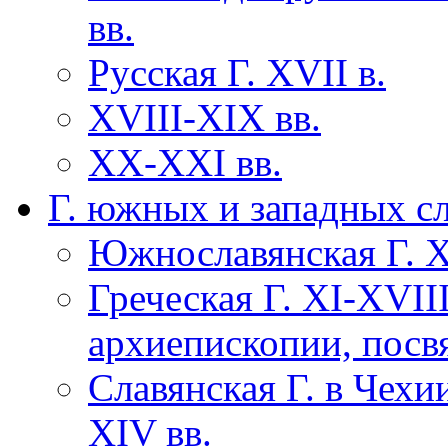
вв.
Русская Г. XVII в.
XVIII-XIX вв.
XX-XXI вв.
Г. южных и западных с
Южнославянская Г. ХI
Греческая Г. XI-XVII
архиепископии, посв
Славянская Г. в Чехи
XIV вв.