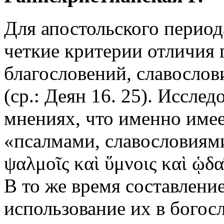
Для апостольского перио
четкие критерии отличия 
благословений, славосло
(ср.: Деян 16. 25). Исслед
мнениях, что именно имеет
«псалмами, славословиям
ψαλμοῖς καὶ ὕμνοις καὶ ᾡδαῖ
В то же время составлени
использование их в богос