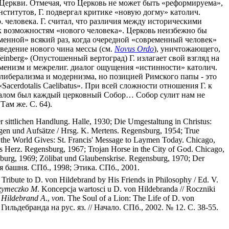
 Церкви. Отмечая, что Церковь не может быть «реформируема»,
ститутов, Г. подвергал критике «новую догму» католич.
 человека. Г. считал, что различия между историческими
к возможностям «нового человека». Церковь неизбежно бы
еменной» всякий раз, когда очередной «современный человек»
введение нового чина мессы (см.
Novus Ordo
), уничтожающего,
einberg» (Опустошенный вертоград) Г. излагает свой взгляд на
уменизм и межрелиг. диалог ощущения «истинности» католич.
 либерализма и модернизма, но позицией Римского папы - это
acerdotalis Caelibatus». При всей сложности отношения Г. к
ачалом был каждый церковный Собор… Собор сулит нам не
ам же. С. 64).
sittlichen Handlung. Halle, 1930; Die Umgestaltung in Christus:
gen und Aufsätze / Hrsg. K. Mertens. Regensburg, 1954; True
 the World Gives: St. Francis' Message to Laymen Today. Chicago,
 Herz. Regensburg, 1967; Trojan Horse in the City of God. Chicago,
burg, 1969; Zölibat und Glaubenskrise. Regensburg, 1970; Der
я башня. СПб., 1998; Этика. СПб., 2001.
ribute to D. von Hildebrand by His Friends in Philosophy / Ed. V.
zymeczko
M
. Koncepcja wartosci u D. von Hildebranda // Roczniki
;
Hildebrand
A
.,
von
. The Soul of a Lion: The Life of D. von
ильдебранда на рус. яз. // Начало. СПб., 2002. № 12. С. 38-55.