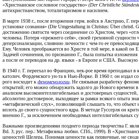
«Христианское сословное государство»
(Der Christliche St
ä
ndest
антихристианством, тоталитаризмом и насилием.
В марте 1938 г., после вторжения герм. войск в Австрию, Г. п
установке сознания» (Die Umgestaltung in Christus: Über christl
достижению святости через соединение со Христом, через «отло
человека. Потеря «прежнего себя», своей греховной сущности 
деперсонализации, слиянию личности с чем-то ее превосходя
Ему. Человек преображается во Христе в той мере, в какой он 
Задачей сочинения, по признанию Г., была попытка изложения 
а после ее переводов на др. языки - в Европе и США. Высокую
В 1940 г. Г. переехал во Францию, нек-рое время преподавал в 
католич. Фордемского ун-та в Нью-Йорке. В 1960 г. он издал со
рого восходит к
феноменологии
. Не связывая разработку феном
открытий; его можно обнаружить задолго до Нового времени в
анализом высокоинтеллигибельных и достоверных сущностей, 
абсолютно достоверное, выходящее за рамки всякого опыта зна
«метафизический слух», позволяющий слышать то, что объект и
вплоть до своего сущностного ядра. В методе Гуссерля он критик
мнению Г., за исключением необходимых интеллигибельных сущно
Важными произведениями позднего периода творчества Г. являют
Bd. 3; рус. пер.: Метафизика любви. СПб., 1999). В «Христиа
ценностей Шелера. Понимая ценности как первичные, не сводим