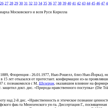
26
27
28
29
30
31
32
33
34
35
36
37
38
39
40
41
42
43
44
45
46
47
4
иарха Московского и всея Руси Кирилла
.1889, Флоренция - 26.01.1977, Нью-Рошелл, близ Нью-Йорка), нем
в 15 лет отказался от протестант. конфирмации из-за проявлявшег
7 г. познакомился с М.
Шелером
, оказавшим влияние на формиро
г. защитил докт. дис. «Природа нравственного поступка» (Die Träger d
оту над 2-й дис. «Нравственность и этическое познание ценностей» (
офского фак-та Мюнхенского ун-та. Диссертация Г., посвященна