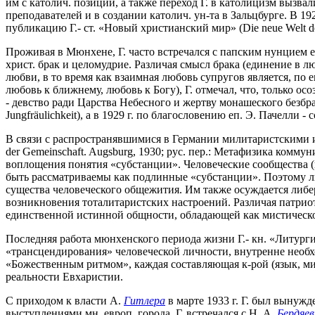
им с католич. позиций, а также переход Г. в католицизм вызва
преподавателей и в создании католич. ун-та в Зальцбурге. В 1
публикацию Г.- ст. «Новый христианский мир» (Die neue Welt des C
Проживая в Мюнхене, Г. часто встречался с папским нунцием е
христ. брак и целомудрие. Различая смысл брака (единение в л
любви, в то время как взаимная любовь супругов является, по
любовь к ближнему, любовь к Богу), Г. отмечал, что, только о
- девство ради Царства Небесного и жертву монашеского безбрач
Jungfräulichkeit), а в 1929 г. по благословению еп. Э. Пачелли - 
В связи с распространявшимися в Германии милитаристскими и
der Gemeinschaft. Augsburg, 1930; рус. пер.: Метафизика комму
воплощения понятия «субстанции». Человеческие сообщества (к
быть рассматриваемы как подлинные «субстанции». Поэтому 
существа человеческого общежития. Им также осуждается либе
возникновения тоталитаристских настроений. Различая патриот
единственной истинной общности, обладающей как мистическо
Последняя работа мюнхенского периода жизни Г.- кн. «Литургия 
«трансцендирования» человеческой личности, внутренне необх
«Божественным ритмом», каждая составляющая к-рой (язык, ми
реальности Евхаристии.
С приходом к власти А.
Гитлера
в марте 1933 г. Г. был вынужд
выступлениями мн. европ. города, Г. встречался с Н. А.
Бердяе