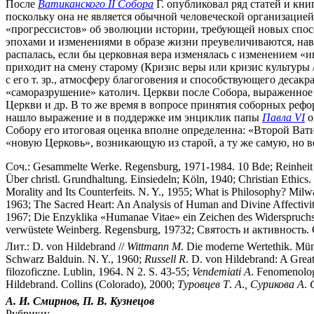
После
Ватиканского II Собора
Г. опубликовал ряд статей и кн
поскольку она не является обычной человеческой организацие
«прогрессистов» об эволюции истории, требующей новых способ
эпохами и изменениями в образе жизни преувеличиваются, нав
распалась, если бы церковная вера изменялась с изменением «
приходит на смену старому (Кризис веры или кризис культуры /
с его т. зр., атмосферу благоговения и способствующего десакр
«саморазрушение» католич. Церкви после Собора, выраженное 
Церкви и др. В то же время в вопросе принятия соборных рефо
нашло выражение и в поддержке им энциклик папы
Павла VI
о
Собору его итоговая оценка вполне определенна: «Второй Ват
«новую Церковь», возникающую из старой, а ту же самую, но ве
Соч.: Gesammelte Werke. Regensburg, 1971-1984. 10 Bde; Reinheit un
Über christl. Grundhaltung. Einsiedeln; Köln, 1940; Christian Ethi
Morality and Its Counterfeits. N. Y., 1955; What is Philosophy? Mi
1963; The Sacred Heart: An Analysis of Human and Divine Affectivi
1967; Die Enzyklika «Humanae Vitae» ein Zeichen des Widerspruchs.
verwüstete Weinberg. Regensburg, 19732; Святость и активность
Лит.: D. von Hildebrand //
Wittmann
M
. Die moderne Wertethik. Mün
Schwarz Balduin. N. Y., 1960;
Russell
R
. D. von Hildebrand: A Grea
filozoficzne. Lublin, 1964. N 2. S. 43-55;
Vendemiati
A
. Fenomenolog
Hildebrand. Collins (Colorado), 2000;
Туровцев
Т
.
А
.
,
Сурикова
А
.
А. И.
Смирнов,
П. В.
Кузнецов
Рубрики: