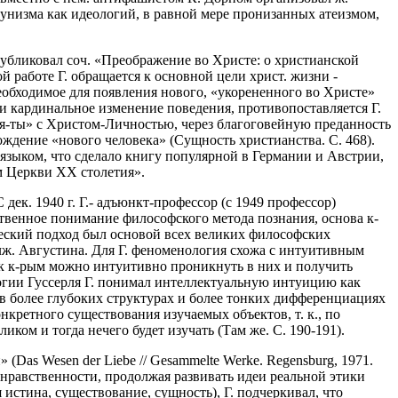
унизма как идеологий, в равной мере пронизанных атеизмом,
опубликовал соч. «Преображение во Христе: о христианской
этой работе Г. обращается к основной цели христ. жизни -
необходимое для появления нового, «укорененного во Христе»
 и кардинальное изменение поведения, противопоставляется Г.
я-ты» с Христом-Личностью, через благоговейную преданность
ождение «нового человека» (Сущность христианства. С. 468).
языком, что сделало книгу популярной в Германии и Австрии,
ом Церкви ХХ столетия».
 дек. 1940 г. Г.- адъюнкт-профессор (с 1949 профессор)
обственное понимание философского метода познания, основа к-
ческий подход был основой всех великих философских
лж. Августина. Для Г. феноменология схожа с интуитивным
к к-рым можно интуитивно проникнуть в них и получить
логии Гуссерля Г. понимал интеллектуальную интуицию как
 в более глубоких структурах и более тонких дифференциациях
конкретного существования изучаемых объектов, т. к., по
ом и тогда нечего будет изучать (Там же. С. 190-191).
(Das Wesen der Liebe // Gesammelte Werke. Regensburg, 1971.
 нравственности, продолжая развивать идеи реальной этики
истина, существование, сущность), Г. подчеркивал, что