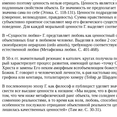
именно поэтому ценность нельзя отрицать. Ценность является 
подлинным свойством объекта. Ее значимость не предполагает 
значима сама по себе (Этика. С. 118-131). Ценности подраздел
(смирение, великодушие, правдивость). Сумма нравственных и 
субъективно приятное составляют мир его физического сущест
поведение. Для каждой моральной ценности Г. выделяет соответ
В «Сущности любви» Г. представляет любовь как ценностный 
объективных благ в любимом человеке. Выделяя в любви 2 составн
своеобразную иерархию (ordo amoris), требующую соответствую
естественной любви (Метафизика любви. С. 401-468).
В 50-х гг. значительный резонанс в католич. кругах получила п
рый характеризует процесс развития, имеющий целью «точку О
Христа и замены Его неким аморфным всеобъемлющим божество
Божия. Г. говорит о человеческой личности, к-рая настолько и
грифона или кентавра, тоталитарную химеру (Тейяр де Шарден: 
В послевоенную эпоху Г. как философ и публицист уделяет зна
свести все высшие ценности к низшим: «Мы видим, что в фило
том, что чем ниже метафизический ранг объекта, тем солиднее
сомнению реальностями, в то время как воля, любовь, способ
особенности послужило отрицание объективной реальности цен
лишилась качественных ценностей» (Там же. С. 30-31).