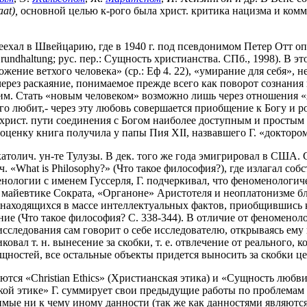
aat),
основной целью к-рого была христ. критика нацизма и комм
ереехал в Швейцарию, где в 1940 г. под псевдонимом Петер Отт 
. Grundhaltung; рус. пер.: Сущность христианства. СПб., 1998). В 
жение ветхого человека» (ср.: Еф 4. 22), «умирание для себя», 
через раскаяние, понимаемое прежде всего как поворот сознания
щим. Стать «новым человеком» возможно лишь через отношения «
Его любит,- через эту любовь совершается приобщение к Богу и р
христ. пути соединения с Богом наиболее доступным и простым 
 оценку книга получила у папы Пия XII, назвавшего Г. «доктор
католич. ун-те Тулузы. В дек. того же года эмигрировал в США. С
ч. «What is Philosophy?» (Что такое философия?), где излагал с
енологии с именем Гуссерля, Г. подчеркивал, что феноменологи
 майевтике Сократа, «Органоне» Аристотеля и неоплатонизме б
находящихся в массе интеллектуальных фактов, приобщившись 
ние (Что такое философия? С. 338-344). В отличие от феномено
сследования сам говорит о себе исследователю, открываясь ему
овал т. н. вынесение за скобки, т. е. отвлечение от реального, 
стей, все остальные объекты придется выносить за скобки целик
ся «Christian Ethics» (Христианская этика) и «Сущность любви» 
нской этике» Г. суммирует свои предыдущие работы по проблемам
ые ни к чему иному данности (так же как данностями являются 