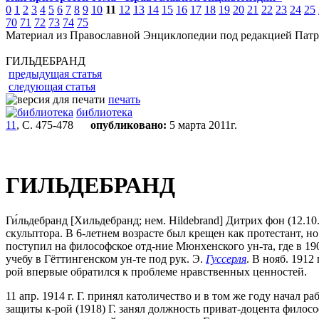
0
1
2
3
4
5
6
7
8
9
10
11
12
13
14
15
16
17
18
19
20
21
22
23
24
25
70
71
72
73
74
75
Материал из Православной Энциклопедии под редакцией Патр
ГИЛЬДЕБРАНД
предыдущая статья
следующая статья
печать
библиотека
11
, С. 475-478
опубликовано:
5 марта 2011г.
ГИЛЬДЕБРАНД
Ги́льдебранд [Хильдебранд; нем. Hildebrand] Дитрих фон (12.10
скульптора. В 6-летнем возрасте был крещен как протестант, но 
поступил на философское отд-ние Мюнхенского ун-та, где в 190
учебу в Гёттингенском ун-те под рук. Э.
Гуссерля
. В нояб. 1912 
рой впервые обратился к проблеме нравственных ценностей.
11 апр. 1914 г. Г. принял католичество и в том же году начал раб
защиты к-рой (1918) Г. занял должность приват-доцента филос