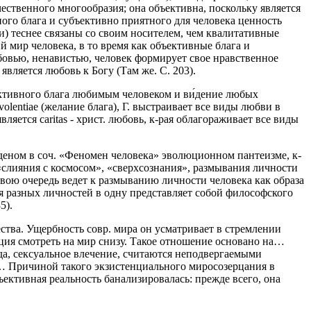
чественного многообразия; она объективна, поскольку является
ного блага и субъективно приятного для человека ценность
ни) теснее связаны со своим носителем, чем квалитативные
 мир человека, в то время как объективные блага и
бовью, ненавистью, человек формирует свое нравственное
вляется любовь к Богу (Там же. С. 203).
ктивного блага любимым человеком и ви́дение любых
volentiae (желание блага), Г. выстраивает все виды любви в
ется caritas - христ. любовь, к-рая облагораживает все виды
еном в соч. «Феномен человека» эволюционном пантеизме, к-
слияния с космосом», «сверхсознания», размывания личности
ю очередь ведет к размыванию личности человека как образа
ия разных личностей в одну представляет собой философского
5).
ства. Ущербность совр. мира он усматривает в стремлении
ция смотреть на мир снизу. Такое отношение основано на…
жда, сексуальное влечение, считаются неподвергаемыми
и… Причиной такого экзистенциального миросозерцания в
ективная реальность банализировалась: прежде всего, она