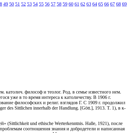
8
49
50
51
52
53
54
55
56
57
58
59
60
61
62
63
64
65
66
67
68
69
. католич. философ и теолог. Род. в семье известного нем.
ося уже в то время интереса к католичеству. В 1906 г.
вание философских и религ. взглядов Г. С 1909 г. продолжил
es Sittlichen innerhalb der Handlung. [Gött.], 1913. T. 1), в к-
Sittlichkeit und ethische Werterkenntnis. Halle, 1921), после
я проблемам соотношения знания и добродетели и написанная