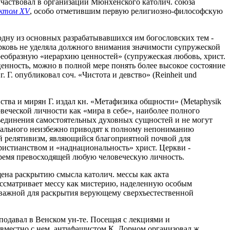
. участвовал в организации Мюнхенского католич. союза
иктом XV
, особо отметившим первую религиозно-философскую
 одну из основных разрабатывавшихся им богословских тем -
Церковь не уделяла должного внимания значимости супружеской
воеобразную «иерархию ценностей» (супружеская любовь, христ.
 ценность, можно в полной мере понять более высокое состояние
 Г. опубликовал соч. «Чистота и девство» (Reinheit und
тва и мирян Г. издал кн. «Метафизика общности» (Metaphysik
ловеческой личности как «мира в себе», наиболее полного
бъединения самостоятельных духовных сущностей и не могут
уального неизбежно приводят к полному непониманию
й релятивизм, являющийся благоприятной почвой для
ристианством и «наднациональность» христ. Церкви -
время превосходящей любую человеческую личность.
вящена раскрытию смысла католич. мессы как акта
ассматривает мессу как мистерию, наделенную особым
о важной для раскрытия верующему сверхъестественной
еподавал в Венском ун-те. Посещая с лекциями и
совместно с нем. антифашистом К. Дорном организовал ж.