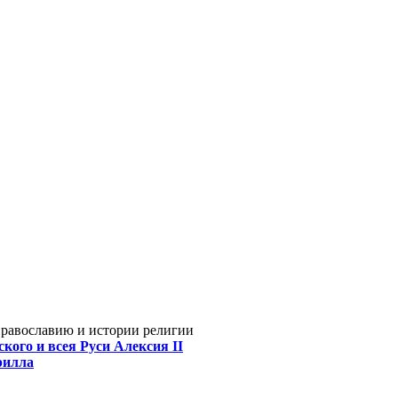
Православию и истории религии
кого и всея Руси Алексия II
рилла