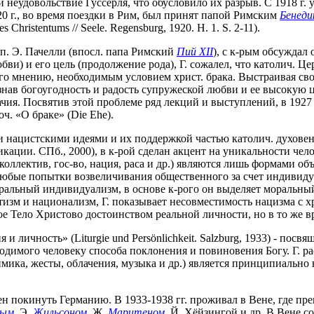
ли неудовольствие Гуссерля, что обусловило их разрыв. С 1918 г
920 г., во время поездки в Рим, был принят папой Римским
Бенед
hristentums // Seele. Regensburg, 1920. H. 1. S. 2-11).
п. Э. Пачелли (впосл. папа Римский
Пий XII
), с к-рым обсуждал
юбви) и его цель (продолжение рода), Г. сожалел, что католич. 
 его мнению, необходимым условием христ. брака. Выстраивая с
сознав богоугодность и радость супружеской любви и ее высокую
ия. Посвятив этой проблеме ряд лекций и выступлений, в 1927 г.
соч. «О браке» (Die Ehe).
 нацистскими идеями и их поддержкой частью католич. духовенс
никации. СПб., 2000), в к-рой сделан акцент на уникальности че
оллектив, гос-во, нация, раса и др.) являются лишь формами о
любые попытки возвеличивания общественного за счет индивид
ральный индивидуализм, в основе к-рого он выделяет моральны
изм и национализм, Г. показывает несовместимость нацизма с х
е Тело Христово достоинством реальной личности, но в то же 
и личность» (Liturgie und Persönlichkeit. Salzburg, 1933) - пос
одимого человеку способа поклонения и повиновения Богу. Г. р
мика, жесты, облачения, музыка и др.) является принципиальн
ен покинуть Германию. В 1933-1938 гг. проживал в Вене, где пр
вым
, Э.
Жильсоном
, Ж.
Маритеном
, Й. Хёйзингой и др. В Вене 