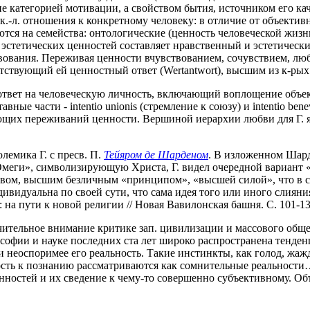
не категорией мотивации, а свойством бытия, источником его ка
к.-л. отношения к конкретному человеку: в отличие от объектив
яются на семейства: онтологические (ценность человеческой жиз
эстетических ценностей составляет нравственный и эстетический
вования. Переживая ценности вчувствованием, сочувствием, лю
ствующий ей ценностный ответ (Wertantwort), высшим из к-рых я
ответ на человеческую личность, включающий воплощение объе
ые части - intentio uniоnis (стремление к союзу) и intentio bene
щих переживаний ценности. Вершиной иерархии любви для Г. явля
олемика Г. с пресв. П.
Тейяром де Шарденом
. В изложенном Шард
меги», символизирующую Христа, Г. видел очередной вариант «
м, высшим безличным «принципом», «высшей силой», что в сво
ндивидуальна по своей сути, что сама идея того или иного слиян
на пути к новой религии // Новая Вавилонская башня. С. 101-13
чительное внимание критике зап. цивилизации и массового обще
софии и науке последних ста лет широко распространена тенден
 и неоспоримее его реальность. Такие инстинкты, как голод, жа
ность к познанию рассматриваются как сомнительные реальност
ностей и их сведение к чему-то совершенно субъективному. Объ