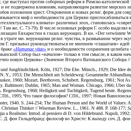
иг, где выступал против соборных реформ в Римско-католической
й и не подвержена влияниям, направляющим развитие мирских ин
ов изложения христ. Откровения и новых религ. форм для совр.
язывается миф о необходимости для Церкви приспосабливаться 
интеллектуального климата» различных эпох, становилась «совр
/ Там же. С. 73-79). В числе основных реформ Г. особо выделял 
ализации Евхаристии в глазах верующих. В кн. «Der verwüstete W
в утрате мн. верующими религ. чувства, в размывании через эк
рм Г. призывал руководствоваться не мнением «глашатаев» идей
 браке
«Humanae vitae»
и о необходимости сохранения целибата «S
иканский Собор был «началом» только в том смысле, в каком н
чно новую Церковь» (Значение Второго Ватиканского Собора // Т
d Jungfräulichkeit. Köln, 1927; Die Ehe. Münch., 1929; Die Idee der 
cs. N. Y., 1953; Die Menschheit am Scheideweg: Gesammelte Abhandlun
lwaukee, 1960; Mozart, Beethoven, Schubert. Regensburg, 1961; Not As
ty. Baltimore; Dublin, 1965; Man and Woman. Chicago, 1966; Uber das
 Regensburg, 1968; Heiligkeit und Tuchtigkeit, Tugend heute. Regens
. СПб., 1995; Что такое философия? СПб., 1997; Новая Вавилонска
ster, 1940. S. 244-254; The Human Person and the World of Values: A T
t Christian Thinker // Wiseman Review. L., 1961. N 488. P. 168-177;
S
ia a Realismo: Introd. al pensiero di D. von Hildebrand. Napoli, 1992
С
. Д. фон Гильдебранд: философ во Христе: К выходу соч. Д. фон Г