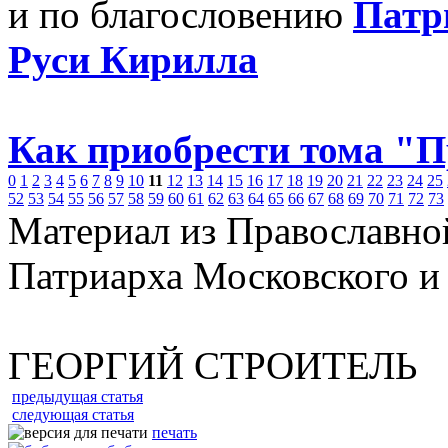
и по благословению
Патр
Руси Кирилла
Как приобрести тома "
0
1
2
3
4
5
6
7
8
9
10
11
12
13
14
15
16
17
18
19
20
21
22
23
24
25
52
53
54
55
56
57
58
59
60
61
62
63
64
65
66
67
68
69
70
71
72
73
Материал из Православно
Патриарха Московского и
ГЕОРГИЙ СТРОИТЕЛЬ
предыдущая статья
следующая статья
печать