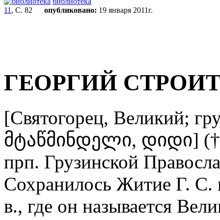
библиотека
11
, С. 82
опубликовано:
19 января 2011г.
ГЕОРГИЙ СТРОИ
[Cвятогорец, Великий;
гр
მტაწმინდელი, დიდი] († о
прп. Грузинской Правосла
Сохранилось Житие Г. С. н
в., где он называется Вел