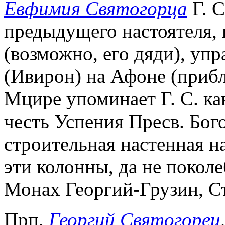
Евфимия Святогорца
Г. С
предыдущего настоятеля,
(возможно, его дяди), упр
(Ивирон) на Афоне (прибл
Мцире упоминает Г. С. ка
честь Успения Пресв. Бог
строительная настенная на
эти колонны, да не поколе
Монах Георгий-Грузин, С
Прп.
Георгий Святогорец