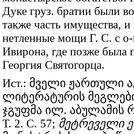
Дуке груз. братии были в
также часть имущества, и
нетленные мощи Г. С. с о
Ивирона, где позже была 
Георгия Святогорца.
Ист.: მველი ჟართული
ლიტერატურის მეგლები
ჯგუფმა ილ. აბულამის რ
Т. 2. С. 57;
მეტრეველი
ე