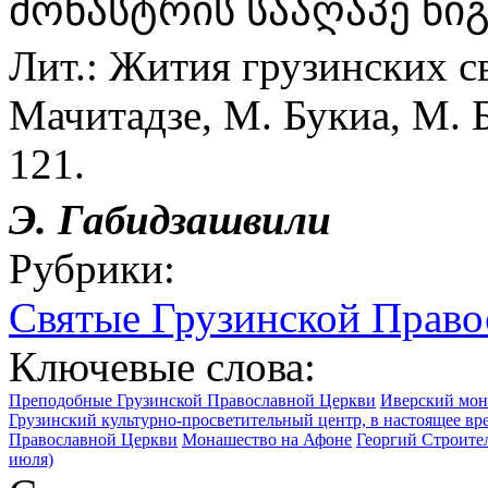
მონასტრის სააღაპე წიგნ
Лит.: Жития грузинских св
Мачитадзе, М. Букиа, М. Б
121.
Э.
Габидзашвили
Рубрики:
Святые Грузинской Право
Ключевые слова:
Преподобные Грузинской Православной Церкви
Иверский мон
Грузинский культурно-просветительный центр, в настоящее в
Православной Церкви
Монашество на Афоне
Георгий Строител
июля)