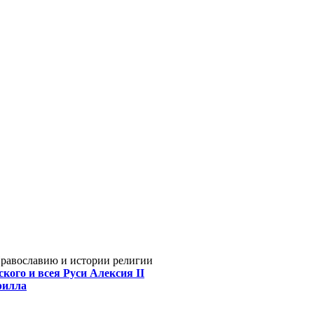
Православию и истории религии
кого и всея Руси Алексия II
рилла