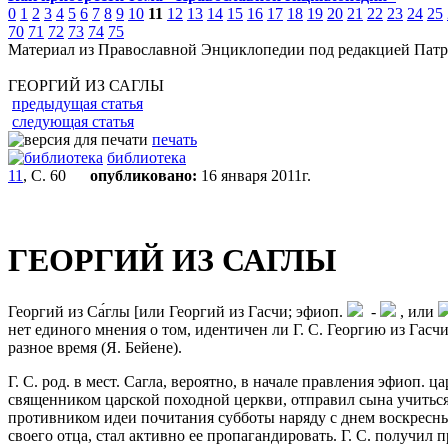
0
1
2
3
4
5
6
7
8
9
10
11
12
13
14
15
16
17
18
19
20
21
22
23
24
25
70
71
72
73
74
75
Материал из Православной Энциклопедии под редакцией Патр
ГЕОРГИЙ ИЗ САГЛЫ
предыдущая статья
следующая статья
печать
библиотека
11
, С. 60
опубликовано:
16 января 2011г.
ГЕОРГИЙ ИЗ САГЛЫ
Георгий из Са́глы [или Георгий из Гасчи; эфиоп.
-
, или
нет единого мнения о том, идентичен ли Г. С. Георгию из Гасчи
разное время (Я. Бейене).
Г. C. род. в мест. Сагла, вероятно, в начале правления эфиоп. 
священником царской походной церкви, отправил сына учиться
противником идеи почитания субботы наряду с днем воскресным,
своего отца, стал активно ее пропагандировать. Г. С. получил