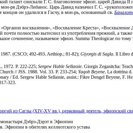
кий талант снискали Г. С. благоволение эфиоп. царей Давида II и
 мон-ря Дэбрэ-Либанос. Царь Давид назначил Г. С. «рукоположе
це концов он удалился в Гасчу, в мон-рь, основанный св.
Бацалот
: «Органон восхваления», «Восхваление Креста», «Восхваление 
ый почти полностью вытеснил из употребления прежний, а также
льшое сочинение, называемое эфиоп. Summa Theologicae по тому 
i, 1987. (CSCO; 492-493. Aethiop.; 81-82);
Giyorgis
di
Sagla
. Il Libro
., 1972. P. 222-225;
Sergew
Hable
Sellassie
. Giorgis Zegasitcha: Teach
Church // JSS. 1988. Vol. 33. P. 233-254;
Yaqob
Beyene
. La dottrina d
ary / Ed. Sergew Hable Sellassie, аssist.: Fikre Dengel Beyene, F. Hey
317-323.
оргий из Саглы (XIV-XV вв.), церковный деятель, эфиопский свят
н монастыря Дэбрэ-Дэрэт в Эфиопии
Сев. Эфиопии в обителях келлиотского устава