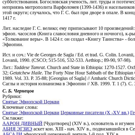
субботствования. Богословская ученость, лит. труды и поэтичес
неприязнь митрополита Варфоломея (1399-1436) и насельников
этой округи; случалось, что Г. С. был при дворе в опале. В кон
1417 г.
Лит. наследие Г. C. велико; ему приписывают 10 произведений
эфиоп. часослов (Книга славословия дневного и ночного), к-р
«Толкование веры». В 1424 г. он создал «Книгу Таинства» - бо
Эфиопии.
Ист. и соч.: Vie de Georges de Sagla / Ed. et trad. G. Colin. Lovani
Lovanii, 1990. (CSCO; 515-516, 532-533. Aethiop.; 89-90, 97-98).
Лит.:
Taddese
Tamrat
. Church and State in Ethiopia: 1270-1527. Oxf
32;
Getatchew
Haile
. The Forty Nine Hour Sabbath of the Ethiopian 
1989. Vol. 33. P. 35-88;
[Georgius of Sagla] // Amharic Church Diction
Саглы и история юлианизма в Эфиопии // ХВ. 1999. Т. 1 (7). С. 
С. Б.
Чернецов
Рубрики:
Святые Эфиопской Церкви
Ключевые слова:
Святые Эфиопской Церкви
Церковные писатели (X -XV вв.)
Ге
См.также:
ААРОН ДИВНЫЙ
[Чудотворец] (XIV в.), основатель и игуме
АБИЯ ЭГЗИЭ
аскет кон. XIII - нач. XIV в., подвизавшийся в 
АБСАДИ
эфиопский церковный деятель 1-й пол. XIV в.