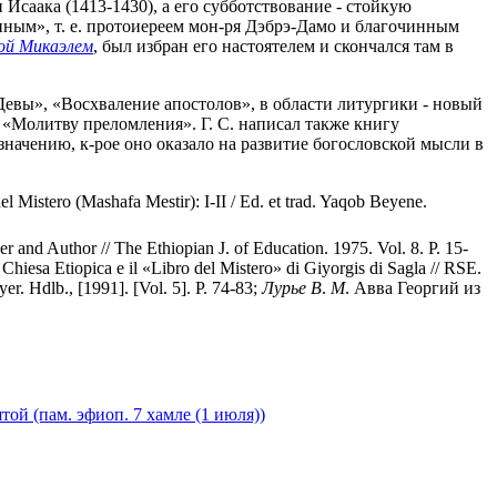
 Исаака (1413-1430), а его субботствование - стойкую
нным», т. е. протоиереем мон-ря Дэбрэ-Дамо и благочинным
ой Микаэлем
, был избран его настоятелем и скончался там в
Девы», «Восхваление апостолов», в области литургики - новый
 «Молитву преломления». Г. С. написал также книгу
значению, к-рое оно оказало на развитие богословской мысли в
 del Mistero (Mashafa Mestir): I-II / Ed. et trad. Yaqob Beyene.
er and Author // The Ethiopian J. of Education. 1975. Vol. 8. P. 15-
. Chiesa Etiopica e il «Libro del Mistero» di Giyorgis di Sagla // RSE.
er. Hdlb., [1991]. [Vol. 5]. P. 74-83;
Лурье
В
.
М
. Авва Георгий из
ой (пам. эфиоп. 7 хамле (1 июля))