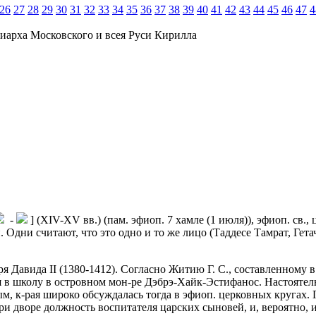
26
27
28
29
30
31
32
33
34
35
36
37
38
39
40
41
42
43
44
45
46
47
4
иарха Московского и всея Руси Кирилла
-
] (XIV-XV вв.) (пам. эфиоп. 7 хамле (1 июля)), эфиоп. св
. Одни считают, что это одно и то же лицо (Таддесе Тамрат, Гета
царя Давида II (1380-1412). Согласно Житию Г. C., составленному 
 в школу в островном мон-ре Дэбрэ-Хайк-Эстифанос. Настоятель
 к-рая широко обсуждалась тогда в эфиоп. церковных кругах. Г.
 при дворе должность воспитателя царских сыновей, и, вероятно,