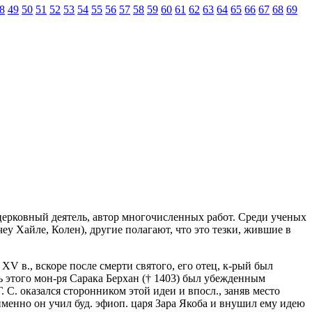
8
49
50
51
52
53
54
55
56
57
58
59
60
61
62
63
64
65
66
67
68
69
., церковный деятель, автор многочисленных работ. Среди ученых
чеу Хайле, Колен), другие полагают, что это тезки, жившие в
в XV в., вскоре после смерти святого, его отец, к-рый был
 этого мон-ря Сарака Берхан († 1403) был убежденным
 C. оказался сторонником этой идеи и впосл., заняв место
 именно он учил буд. эфиоп. царя Зара Якоба и внушил ему идею