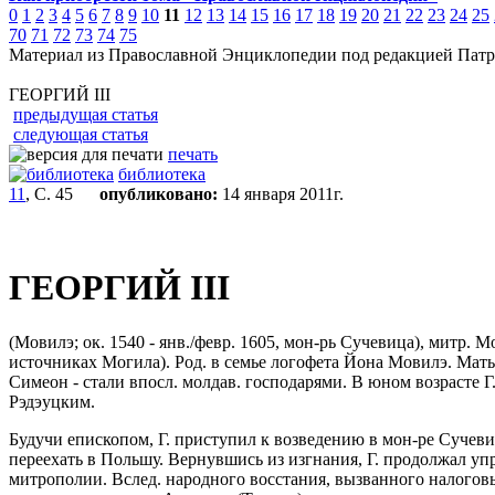
0
1
2
3
4
5
6
7
8
9
10
11
12
13
14
15
16
17
18
19
20
21
22
23
24
25
70
71
72
73
74
75
Материал из Православной Энциклопедии под редакцией Патр
ГЕОРГИЙ III
предыдущая статья
следующая статья
печать
библиотека
11
, С. 45
опубликовано:
14 января 2011г.
ГЕОРГИЙ III
(Мовилэ; ок. 1540 - янв./февр. 1605, мон-рь Сучевица), митр. 
источниках Могила). Род. в семье логофета Йона Мовилэ. Мать
Симеон - стали впосл. молдав. господарями. В юном возрасте 
Рэдэуцким.
Будучи епископом, Г. приступил к возведению в мон-ре Сучеви
переехать в Польшу. Вернувшись из изгнания, Г. продолжал уп
митрополии. Вслед. народного восстания, вызванного налоговы