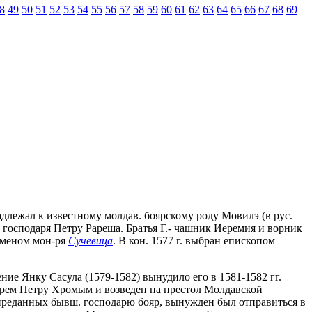
8
49
50
51
52
53
54
55
56
57
58
59
60
61
62
63
64
65
66
67
68
69
инадлежал к известному молдав. боярскому роду Мовилэ (в рус.
 господаря Петру Рареша. Братья Г.- чашник Иеремия и ворник
гуменом мон-ря
Сучевица
. В кон. 1577 г. выбран епископом
ие Янку Сасула (1579-1582) вынудило его в 1581-1582 гг.
дарем Петру Хромым и возведен на престол Молдавской
д преданных бывш. господарю бояр, вынужден был отправиться в