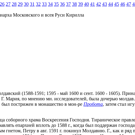
26
27
28
29
30
31
32
33
34
35
36
37
38
39
40
41
42
43
44
45
46
47
4
иарха Московского и всея Руси Кирилла
Молдавский (1588-1591; 1595 - май 1600 и сент. 1600 - 1605). Пр
 Г. Мария, по мнению мн. исследователей, была дочерью молдав.
Г. был пострижен в монашество в мон-ре
Пробота
, затем стал и
ца соборного храма Воскресения Господня. Тираническое правлен
равлять епархией вплоть до 1588 г., когда был поддержан госпо
м гнетом, Петру в авг. 1591 г. покинул Молдавию. Г., как и ря