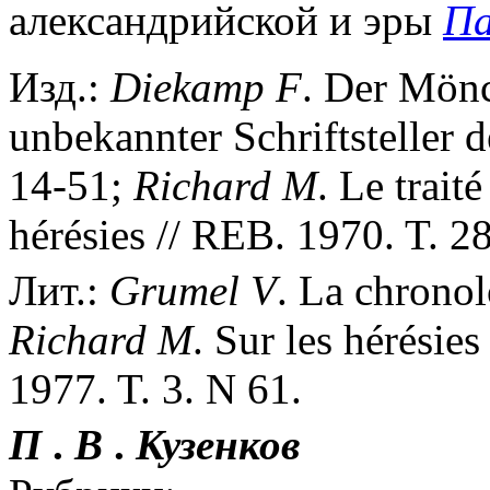
александрийской и эры
Па
Изд.:
Diekamp
F
. Der Mönc
unbekannter Schriftsteller d
14-51;
Richard
M
. Le trait
hérésies // REB. 1970. T. 28
Лит.:
Grumel
V
. La chronol
Richard
M
. Sur les hérésies
1977. T. 3. N 61.
П
.
В
.
Кузенков