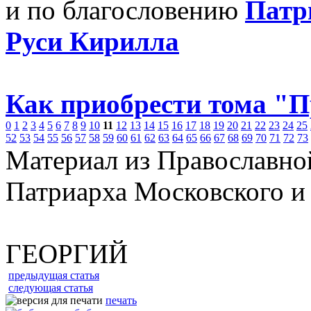
и по благословению
Патр
Руси Кирилла
Как приобрести тома "
0
1
2
3
4
5
6
7
8
9
10
11
12
13
14
15
16
17
18
19
20
21
22
23
24
25
52
53
54
55
56
57
58
59
60
61
62
63
64
65
66
67
68
69
70
71
72
73
Материал из Православно
Патриарха Московского и
ГЕОРГИЙ
предыдущая статья
следующая статья
печать