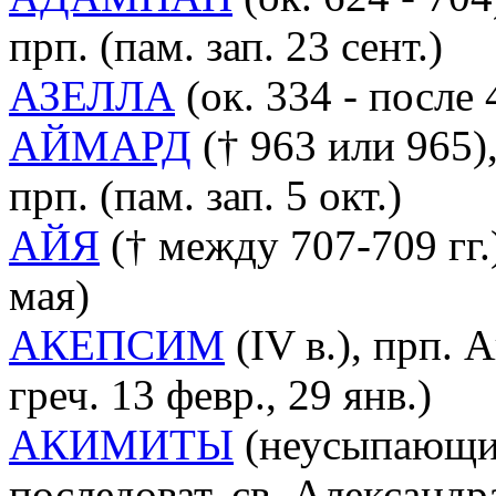
прп. (пам. зап. 23 сент.)
АЗЕЛЛА
(ок. 334 - после 4
АЙМАРД
(† 963 или 965)
прп. (пам. зап. 5 окт.)
АЙЯ
(† между 707-709 гг.),
мая)
АКЕПСИМ
(IV в.), прп. 
греч. 13 февр., 29 янв.)
АКИМИТЫ
(неусыпающие
последоват. св. Александр