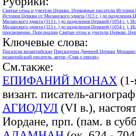
Рубрики:
Святые отцы и учители Церкви. Церковные писатели
История Ц
История Церкви от Миланского эдикта (313 г. ) до разделения Ц
Миланского эдикта (313 г. ) до разделения Церквей (1054 г. )
Миланского эдикта (313 г. ) до разделения Церквей (1054 г. ).
просвещение. Персоналии
Святые отцы и учители Церкви. Церк
Ключевые слова:
Писатели византийские
Пресвитеры Древней Церкви
Монашес
византийский писатель, автор «Глав о ересях»
См.также:
ЕПИФАНИЙ МОНАХ
(1-я
визант. писатель-агиограф
АГИОДУЛ
(VI в.), настоя
Иордане, прп. (пам. в су
АДАМНАН
(ок. 624 - 704