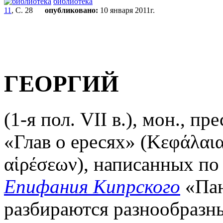
библиотека
11
, С. 28
опубликовано:
10 января 2011г.
ГЕОРГИЙ
(1-я пол. VII в.), мон., пре
«Глав о ересях» (Κεφάλαια
αἱρέσεων), написанных по 
Епифания Кипрского
«Пан
разбираются разнообразны