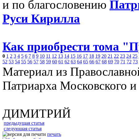
и по благословению
Патр
Руси Кирилла
Как приобрести тома "
0
1
2
3
4
5
6
7
8
9
10
11
12
13
14
15
16
17
18
19
20
21
22
23
24
25
52
53
54
55
56
57
58
59
60
61
62
63
64
65
66
67
68
69
70
71
72
73
Материал из Православно
Патриарха Московского и
ДИМИТРИЙ
предыдущая статья
следующая статья
печать