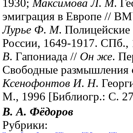
1930;
Максимова
Л
.
М
. Г
эмиграция в Европе // ВМУ
Лурье
Ф
.
М
. Полицейские 
России, 1649-1917. СПб., 
В
. Гапониада //
Он
же
. П
Свободные размышления ст
Ксенофонтов
И
.
Н
. Георг
М., 1996 [Библиогр.: С. 2
В. А.
Фёдоров
Рубрики: