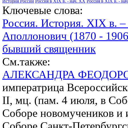
История России
Россия в XIX в. - нач. XX
Россия в XIX в. - на
Ключевые слова:
Россия. История. XIX в. –
Аполлонович (1870 - 1906
бывший священник
См.также:
АЛЕКСАНДРА ФЕОДОР
императрица Всероссийска
II, мц. (пам. 4 июля, в С
Соборе новомучеников и 
Соборе Санкт-Петербургс