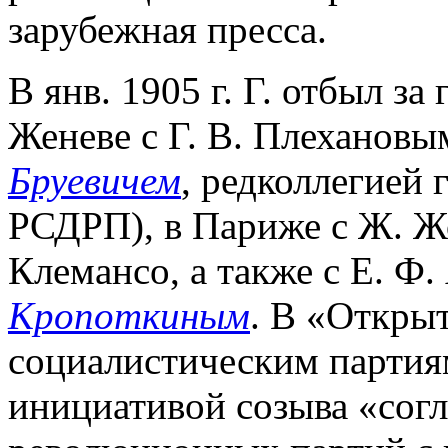
зарубежная пресса.
В янв. 1905 г. Г. отбыл за 
Женеве с Г. В. Плехановы
Бруевичем
, редколлегией 
РСДРП), в Париже с Ж. Ж
Клемансо, а также с Е. Ф.
Кропоткиным
. В «Откры
социалистическим партиям
инициативой созыва «сог