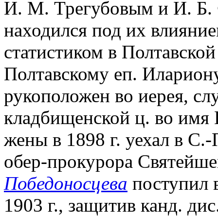
И. М. Трегубовым и И. Б.
находился под их влиянием
статистиком в Полтавской 
Полтавскому еп. Илариону
рукоположен во иерея, сл
кладбищенской ц. во имя 
жены в 1898 г. уехал в С.
обер-прокурора Святейше
Победоносцева
поступил 
1903 г., защитив канд. д