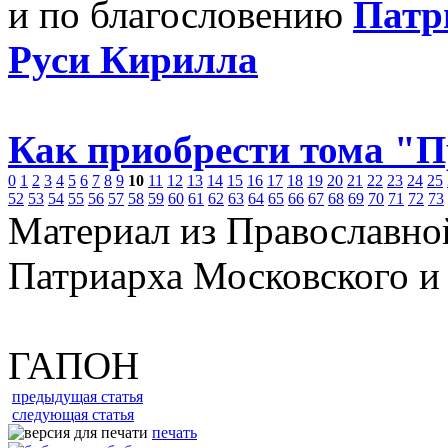
и по благословению
Патр
Руси Кирилла
Как приобрести тома "
0
1
2
3
4
5
6
7
8
9
10
11
12
13
14
15
16
17
18
19
20
21
22
23
24
25
52
53
54
55
56
57
58
59
60
61
62
63
64
65
66
67
68
69
70
71
72
73
Материал из Православно
Патриарха Московского и
ГАПОН
предыдущая статья
следующая статья
печать