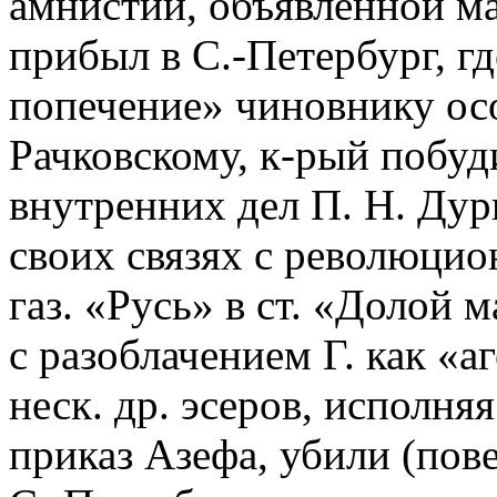
амнистии, объявленной ман
прибыл в С.-Петербург, г
попечение» чиновнику ос
Рачковскому, к-рый побуд
внутренних дел П. Н. Ду
своих связях с революцио
газ. «Русь» в ст. «Долой
с разоблачением Г. как «а
неск. др. эсеров, исполня
приказ Азефа, убили (пове