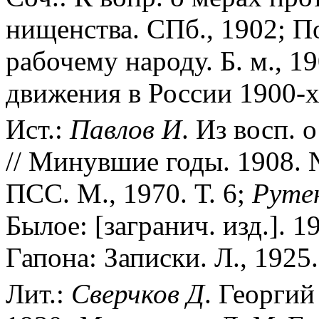
нищенства. СПб., 1902; П
рабочему народу. Б. м., 1
движения в России 1900-х 
Ист.:
Павлов
И
. Из восп. 
// Минувшие годы. 1908. 
ПСС. М., 1970. Т. 6;
Руте
Былое: [загранич. изд.]. 
Гапона: Записки. Л., 1925
Лит.:
Сверчков
Д
. Георгий